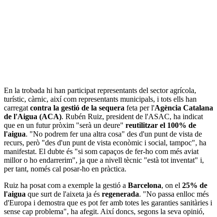
En la trobada hi han participat representants del sector agrícola,
turístic, càrnic, així com representants municipals, i tots ells han
carregat
contra la gestió de la sequera
feta per l'
Agència Catalana
de l'Aigua (ACA)
. Rubén Ruiz, president de l'ASAC, ha indicat
que en un futur pròxim "serà un deure"
reutilitzar el 100% de
l'aigua
. "No podrem fer una altra cosa" des d'un punt de vista de
recurs, però "des d'un punt de vista econòmic i social, tampoc", ha
manifestat. El dubte és "si som capaços de fer-ho com més aviat
millor o ho endarrerim", ja que a nivell tècnic "està tot inventat" i,
per tant, només cal posar-ho en pràctica.
Ruiz ha posat com a exemple la gestió a
Barcelona
, on el
25% de
l'aigua
que surt de l'aixeta ja és
regenerada
. "No passa enlloc més
d'Europa i demostra que es pot fer amb totes les garanties sanitàries i
sense cap problema", ha afegit. Així doncs, segons la seva opinió,