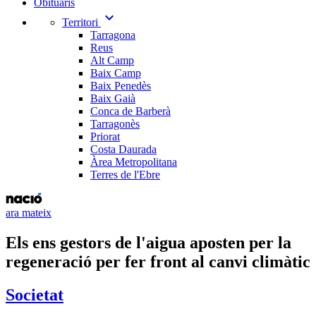
Obituaris
expand_more
Territori
Tarragona
Reus
Alt Camp
Baix Camp
Baix Penedès
Baix Gaià
Conca de Barberà
Tarragonès
Priorat
Costa Daurada
Àrea Metropolitana
Terres de l'Ebre
ara mateix
Els ens gestors de l'aigua aposten per la
regeneració per fer front al canvi climàtic
Societat