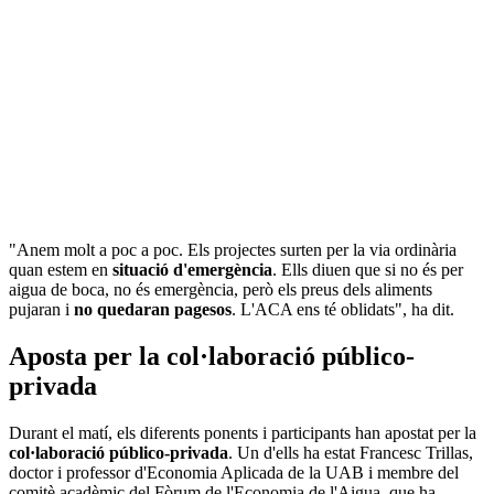
"Anem molt a poc a poc. Els projectes surten per la via ordinària
quan estem en
situació d'emergència
. Ells diuen que si no és per
aigua de boca, no és emergència, però els preus dels aliments
pujaran i
no quedaran pagesos
. L'ACA ens té oblidats", ha dit.
Aposta per la col·laboració público-
privada
Durant el matí, els diferents ponents i participants han apostat per la
col·laboració público-privada
. Un d'ells ha estat Francesc Trillas,
doctor i professor d'Economia Aplicada de la UAB i membre del
comitè acadèmic del Fòrum de l'Economia de l'Aigua, que ha