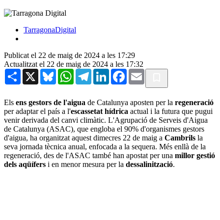
TarragonaDigital
Publicat el 22 de maig de 2024 a les 17:29
Actualitzat el 22 de maig de 2024 a les 17:32
Share
X
Bluesky
WhatsApp
Telegram
LinkedIn
Facebook
Email
Els
ens gestors de l'aigua
de Catalunya aposten per la
regeneració
per adaptar el país a l'
escassetat hídrica
actual i la futura que pugui
venir derivada del canvi climàtic. L'Agrupació de Serveis d'Aigua
de Catalunya (ASAC), que engloba el 90% d'organismes gestors
d'aigua, ha organitzat aquest dimecres 22 de maig a
Cambrils
la
seva jornada tècnica anual, enfocada a la sequera. Més enllà de la
regeneració, des de l'ASAC també han apostat per una
millor gestió
dels aqüífers
i en menor mesura per la
dessalinització
.