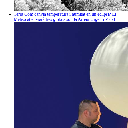
Terra
Com canvia temperatura i humitat en un eclipsi? El
Meteocat enviarà tres globus sonda
Arnau Urgell i Vidal