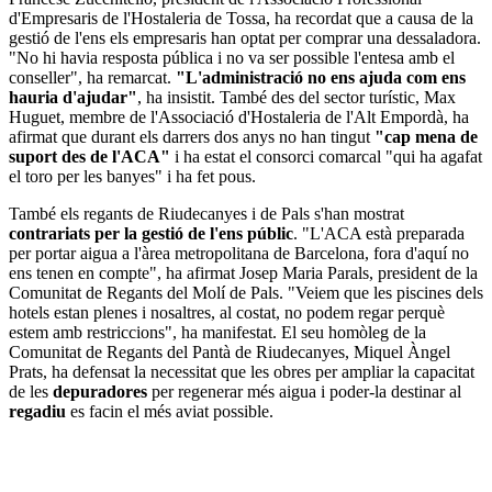
d'Empresaris de l'Hostaleria de Tossa, ha recordat que a causa de la
gestió de l'ens els empresaris han optat per comprar una dessaladora.
"No hi havia resposta pública i no va ser possible l'entesa amb el
conseller", ha remarcat.
"L'administració no ens ajuda com ens
hauria d'ajudar"
, ha insistit. També des del sector turístic, Max
Huguet, membre de l'Associació d'Hostaleria de l'Alt Empordà, ha
afirmat que durant els darrers dos anys no han tingut
"cap mena de
suport des de l'ACA"
i ha estat el consorci comarcal "qui ha agafat
el toro per les banyes" i ha fet pous.
També els regants de Riudecanyes i de Pals s'han mostrat
contrariats per la gestió de l'ens públic
. "L'ACA està preparada
per portar aigua a l'àrea metropolitana de Barcelona, fora d'aquí no
ens tenen en compte", ha afirmat Josep Maria Parals, president de la
Comunitat de Regants del Molí de Pals. "Veiem que les piscines dels
hotels estan plenes i nosaltres, al costat, no podem regar perquè
estem amb restriccions", ha manifestat. El seu homòleg de la
Comunitat de Regants del Pantà de Riudecanyes, Miquel Àngel
Prats, ha defensat la necessitat que les obres per ampliar la capacitat
de les
depuradores
per regenerar més aigua i poder-la destinar al
regadiu
es facin el més aviat possible.