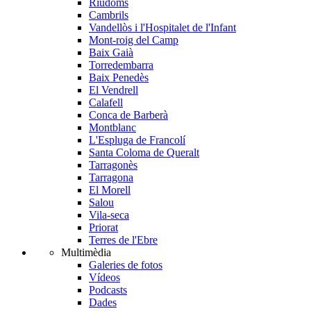
Riudoms
Cambrils
Vandellòs i l'Hospitalet de l'Infant
Mont-roig del Camp
Baix Gaià
Torredembarra
Baix Penedès
El Vendrell
Calafell
Conca de Barberà
Montblanc
L'Espluga de Francolí
Santa Coloma de Queralt
Tarragonès
Tarragona
El Morell
Salou
Vila-seca
Priorat
Terres de l'Ebre
Multimèdia
Galeries de fotos
Vídeos
Podcasts
Dades