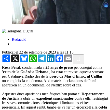
Redacció
Publicat el 22 de setembre de 2023 a les 11:15
Share
X
Bluesky
WhatsApp
Telegram
LinkedIn
Facebook
Email
Rosa Peral
, condemnada a
25 anys de presó
pel conegut com a
'crim de la Guàrdia Urbana'
, ha estat entrevista aquesta setmana
per Catalunya Ràdio des de la
presó de Mas d'Enric, al Catllar
,
on compleix la condemna. Així mateix, declaracions de Peral
apareixen en un documental de Netflix sobre el cas.
Aquestes dues aparicions mediàtiques han portat el
Departament
de Justícia
a obrir un
expedient sancionador
contra ella, restringint
les seves comunicacions telefòniques i limitant les visites
presencials. En aquest sentit, també es va fer un
escorcoll a la cel·la