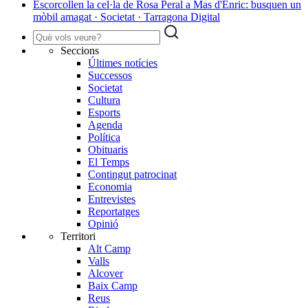
Escorcollen la cel·la de Rosa Peral a Mas d'Enric: busquen un
mòbil amagat · Societat · Tarragona Digital
Seccions
Últimes notícies
Successos
Societat
Cultura
Esports
Agenda
Política
Obituaris
El Temps
Contingut patrocinat
Economia
Entrevistes
Reportatges
Opinió
Territori
Alt Camp
Valls
Alcover
Baix Camp
Reus