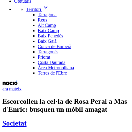
Obituaris
expand_more
Territori
Tarragona
Reus
Alt Camp
Baix Camp
Baix Penedès
Baix Gaià
Conca de Barberà
Tarragonès
Priorat
Costa Daurada
Àrea Metropolitana
Terres de l'Ebre
ara mateix
Escorcollen la cel·la de Rosa Peral a Mas
d'Enric: busquen un mòbil amagat
Societat