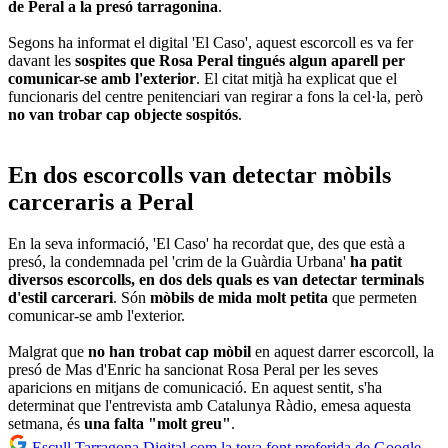
de Peral a la presó tarragonina
.
Segons ha informat el digital 'El Caso', aquest escorcoll es va fer
davant les
sospites que Rosa Peral tingués algun aparell per
comunicar-se amb l'exterior
. El citat mitjà ha explicat que el
funcionaris del centre penitenciari van regirar a fons la cel·la, però
no van trobar cap objecte sospitós
.
En dos escorcolls van detectar mòbils
carceraris a Peral
En la seva informació, 'El Caso' ha recordat que, des que està a
presó, la condemnada pel 'crim de la Guàrdia Urbana'
ha patit
diversos escorcolls, en dos dels quals es van detectar terminals
d'estil carcerari
. Són
mòbils de mida molt petita
que permeten
comunicar-se amb l'exterior.
Malgrat que
no han trobat cap mòbil
en aquest darrer escorcoll, la
presó de Mas d'Enric ha sancionat Rosa Peral per les seves
aparicions en mitjans de comunicació. En aquest sentit, s'ha
determinat que l'entrevista amb Catalunya Ràdio, emesa aquesta
setmana, és
una falta "molt greu"
.
Escull Tarragona Digital com la teva font preferida de Google