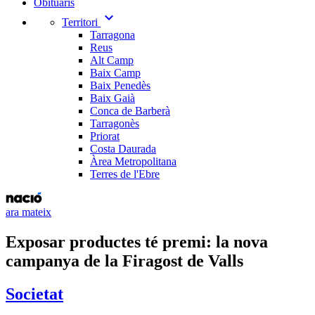
Obituaris
expand_more
Territori
Tarragona
Reus
Alt Camp
Baix Camp
Baix Penedès
Baix Gaià
Conca de Barberà
Tarragonès
Priorat
Costa Daurada
Àrea Metropolitana
Terres de l'Ebre
ara mateix
Exposar productes té premi: la nova
campanya de la Firagost de Valls
Societat