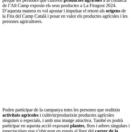
perquè les persones que cultiven
productes agrícoles
a la comarca
de l’Alt Camp exposin els seus productes a La Firagost 2024.
D’aquesta manera es vol apostar i impulsar el retorn als
orígens
de
la Fira del Camp Català i posar en valor els productes agrícoles i les
persones agricultores.
Poden participar de la campanya totes les persones que realitzin
activitats agrícoles
i cultivin/produeixin productes agrícoles
singulars o especials, i amb una imatge atractiva. També es podrà
participar en aquesta acció exposant
plantes
, flors i arbres singulars i
espectaculars que s’ubicaran en espais al llarg del
carrer de la