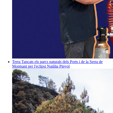
Terra
Tancats els parcs naturals dels Ports i de la Serra de
Montsant per l'eclipsi
Natàlia Pinyol