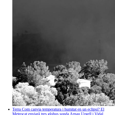
Terra
Com canvia temperatura i humitat en un eclipsi? El
Meteocat enviarà tres globus sonda
Arnau Urgell i Vidal