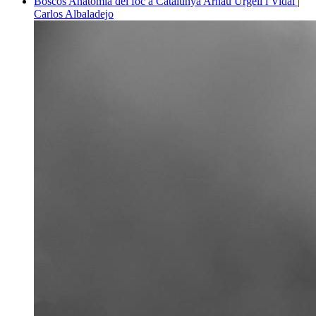
Boscos
Anatomia del foc a Catalunya
Arnau Urgell i Vidal |
Carlos Albaladejo