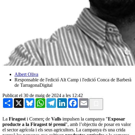
Albert Oliva
Responsable de l'edició Alt Camp i l'edició Conca de Barberà
de TarragonaDigital
Publicat el 30 de maig de 2024 a les 12:42
Share
X
Bluesky
WhatsApp
Telegram
LinkedIn
Facebook
Email
La
Firagost
i Comerç de
Valls
impulsen la campanya "
Exposar
producte a la Firagost té premi
", amb l’objectiu de posar en valor
el sector agrícola i els seus agricultors. La campanya és una crida