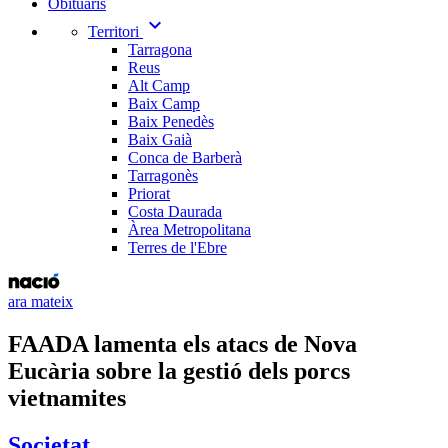
Obituaris
expand_more
Territori
Tarragona
Reus
Alt Camp
Baix Camp
Baix Penedès
Baix Gaià
Conca de Barberà
Tarragonès
Priorat
Costa Daurada
Àrea Metropolitana
Terres de l'Ebre
ara mateix
FAADA lamenta els atacs de Nova
Eucària sobre la gestió dels porcs
vietnamites
Societat