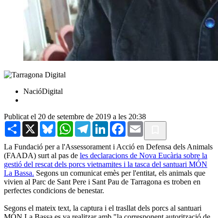
NacióDigital
Publicat el 20 de setembre de 2019 a les 20:38
Share
X
Bluesky
WhatsApp
Telegram
LinkedIn
Facebook
Email
La Fundació per a l'Assessorament i Acció en Defensa dels Animals
(FAADA) surt al pas de
les declaracions de Nova Eucària sobre la
gestió del rescat dels porcs vietnamites i la tasca del santuari MÓN
La Bassa.
Segons un comunicat emès per l'entitat, els animals que
vivien al Parc de Sant Pere i Sant Pau de Tarragona es troben en
perfectes condicions de benestar.
Segons el mateix text, la captura i el trasllat dels porcs al santuari
MÓN La Bassa es va realitzar amb "la corresponent autorització de