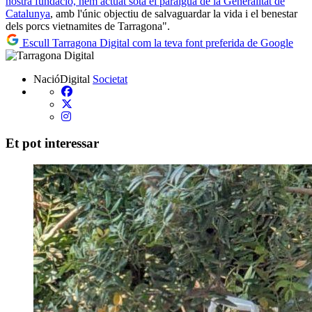
nostra fundació, hem actuat sota el paraigua de la Generalitat de
Catalunya
, amb l'únic objectiu de salvaguardar la vida i el benestar
dels porcs vietnamites de Tarragona".
Escull Tarragona Digital com la teva font preferida de Google
NacióDigital
Societat
Et pot interessar