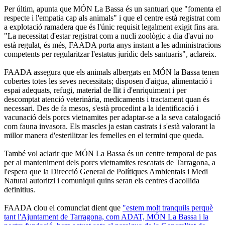
Per últim, apunta que MÓN La Bassa és un santuari que "fomenta el
respecte i l'empatia cap als animals" i que el centre està registrat com
a explotació ramadera que és l'únic requisit legalment exigit fins ara.
"La necessitat d'estar registrat com a nucli zoològic a dia d'avui no
està regulat, és més, FAADA porta anys instant a les administracions
competents per regularitzar l'estatus jurídic dels santuaris", aclareix.
FAADA assegura que els animals albergats en MÓN la Bassa tenen
cobertes totes les seves necessitats; disposen d'aigua, alimentació i
espai adequats, refugi, material de llit i d'enriquiment i per
descomptat atenció veterinària, medicaments i tractament quan és
necessari. Des de fa mesos, s'està procedint a la identificació i
vacunació dels porcs vietnamites per adaptar-se a la seva catalogació
com fauna invasora. Els mascles ja estan castrats i s'està valorant la
millor manera d'esterilitzar les femelles en el termini que queda.
També vol aclarir que MÓN La Bassa és un centre temporal de pas
per al manteniment dels porcs vietnamites rescatats de Tarragona, a
l'espera que la Direcció General de Polítiques Ambientals i Medi
Natural autoritzi i comuniqui quins seran els centres d'acollida
definitius.
FAADA clou el comunciat dient que
"estem molt tranquils perquè
tant l'Ajuntament de Tarragona, com ADAT, MÓN La Bassa i la