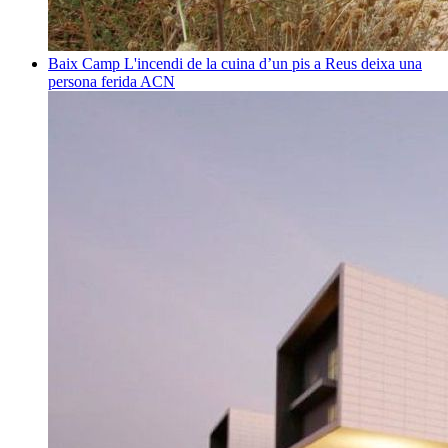
Baix Camp
L'incendi de la cuina d’un pis a Reus deixa una
persona ferida
ACN