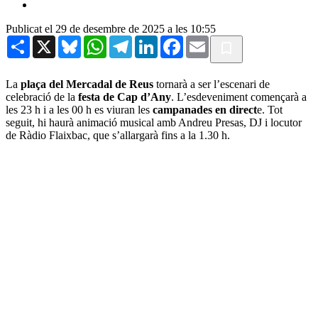
Publicat el 29 de desembre de 2025 a les 10:55
Share
X
Bluesky
WhatsApp
Telegram
LinkedIn
Facebook
Email
La
plaça del Mercadal de Reus
tornarà a ser l’escenari de
celebració de la
festa de Cap d’Any
. L’esdeveniment començarà a
les 23 h i a les 00 h es viuran les
campanades en direct
e. Tot
seguit, hi haurà animació musical amb Andreu Presas, DJ i locutor
de Ràdio Flaixbac, que s’allargarà fins a la 1.30 h.