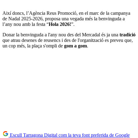
Així doncs, l’Agència Reus Promoció, en el marc de la campanya
de Nadal 2025-2026, proposa una vegada més la benvinguda a
l’any nou amb la festa “
Hola 2026!
”.
Donar la benvinguda a l'any nou des del Mercadal és ja una
tradició
que atrau desenes de reusencs i des de l'organització es preveu que,
un cop més, la plaça s'ompli de
gom a gom
.
Escull Tarragona Digital com la teva font preferida de Google