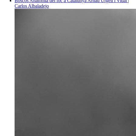
Boscos
Anatomia del foc a Catalunya
Arnau Urgell i Vidal |
Carlos Albaladejo