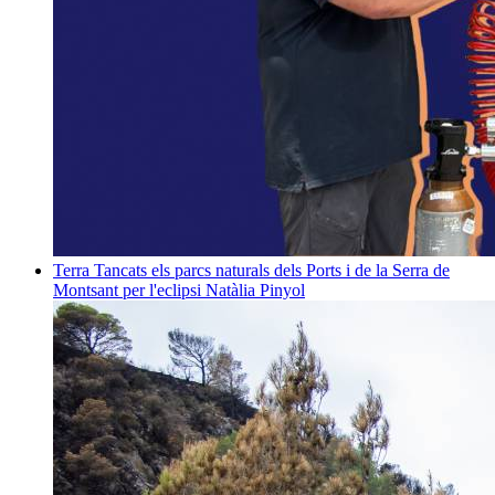
Terra
Tancats els parcs naturals dels Ports i de la Serra de
Montsant per l'eclipsi
Natàlia Pinyol