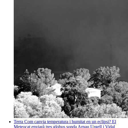
Terra
Com canvia temperatura i humitat en un eclipsi? El
Meteocat enviarà tres globus sonda
Arnau Urgell i Vidal