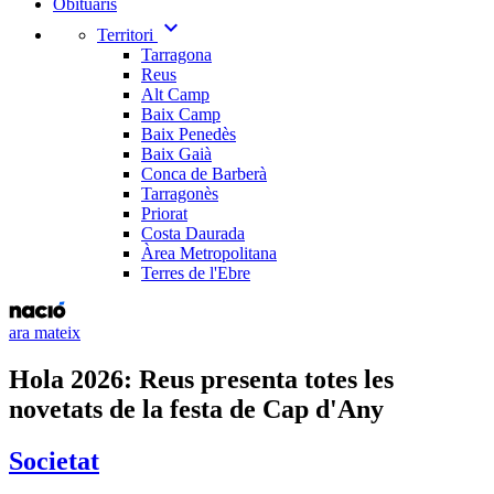
Obituaris
expand_more
Territori
Tarragona
Reus
Alt Camp
Baix Camp
Baix Penedès
Baix Gaià
Conca de Barberà
Tarragonès
Priorat
Costa Daurada
Àrea Metropolitana
Terres de l'Ebre
ara mateix
Hola 2026: Reus presenta totes les
novetats de la festa de Cap d'Any
Societat