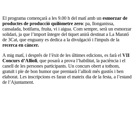
El programa començarà a les 9.00 h del matí amb un
esmorzar de
productes de producció quilòmetre zero
: pa, llonganissa,
cansalada, botifarra, fruita, vi i aigua. Com sempre, serà un esmorzar
solidari, ja que l’import íntegre del tiquet anirà destinat a La Marató
de 3Cat, que enguany es dedica a la divulgació i l'impuls de la
recerca en càncer.
A mig matí, i després de l’èxit de les últimes edicions, es farà el
VII
Concurs d’Allioli
, que posarà a prova l’habilitat, la paciència i el
canell de les persones participants. Un concurs obert a tothom,
gratuït i ple de bon humor que premiarà l’allioli més gustós i ben
elaborat. Les inscripcions es faran el mateix dia de la festa, a l’estand
de l’Ajuntament.