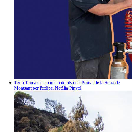
Terra
Tancats els parcs naturals dels Ports i de la Serra de
Montsant per l'eclipsi
Natàlia Pinyol