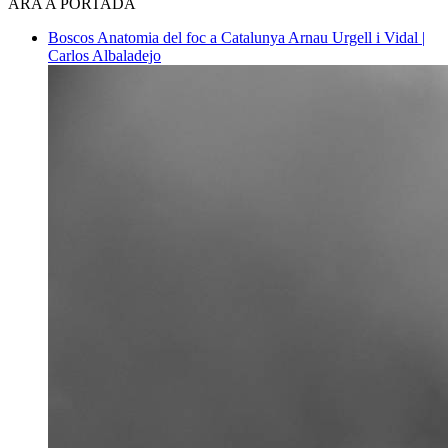
ARA A PORTADA
Boscos
Anatomia del foc a Catalunya
Arnau Urgell i Vidal |
Carlos Albaladejo