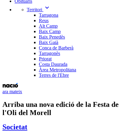
Obituaris
expand_more
Territori
Tarragona
Reus
Alt Camp
Baix Camp
Baix Penedès
Baix Gaià
Conca de Barberà
Tarragonès
Priorat
Costa Daurada
Àrea Metropolitana
Terres de l'Ebre
ara mateix
Arriba una nova edició de la Festa de
l'Oli del Morell
Societat