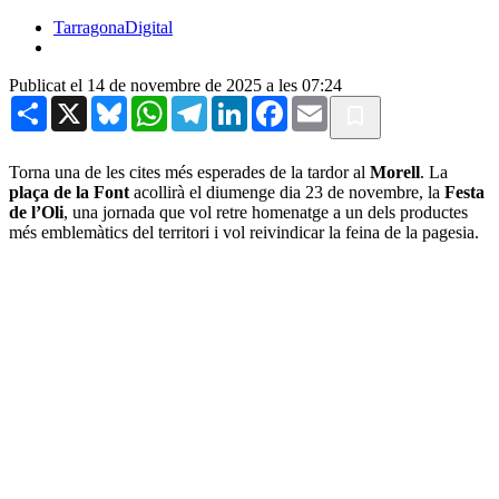
TarragonaDigital
Publicat el 14 de novembre de 2025 a les 07:24
Share
X
Bluesky
WhatsApp
Telegram
LinkedIn
Facebook
Email
Torna una de les cites més esperades de la tardor al
Morell
. La
plaça de la Font
acollirà el diumenge dia 23 de novembre, la
Festa
de l’Oli
, una jornada que vol retre homenatge a un dels productes
més emblemàtics del territori i vol reivindicar la feina de la pagesia.