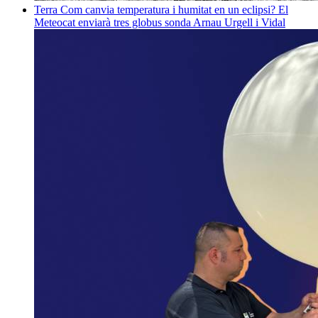
Terra
Com canvia temperatura i humitat en un eclipsi? El
Meteocat enviarà tres globus sonda
Arnau Urgell i Vidal