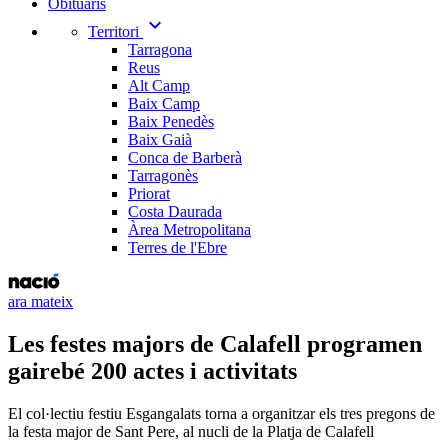
Obituaris
expand_more
Territori
Tarragona
Reus
Alt Camp
Baix Camp
Baix Penedès
Baix Gaià
Conca de Barberà
Tarragonès
Priorat
Costa Daurada
Àrea Metropolitana
Terres de l'Ebre
ara mateix
Les festes majors de Calafell programen
gairebé 200 actes i activitats
El col·lectiu festiu Esgangalats torna a organitzar els tres pregons de
la festa major de Sant Pere, al nucli de la Platja de Calafell