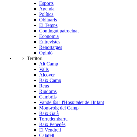
Esports
Agenda
Política
Obituaris
El Temps
Contingut patrocinat
Economia
Entrevistes
Reportatges
Opinió
Territori
Alt Camp
Valls
Alcover
Baix Camp
Reus
Riudoms
Cambrils
Vandellòs i l'Hospitalet de l'Infant
Mont-roig del Camp
Baix Gaià
Torredembarra
Baix Penedès
El Vendrell
Calafell