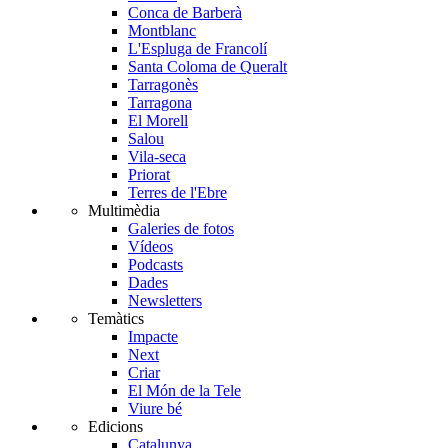
Conca de Barberà
Montblanc
L'Espluga de Francolí
Santa Coloma de Queralt
Tarragonès
Tarragona
El Morell
Salou
Vila-seca
Priorat
Terres de l'Ebre
Multimèdia
Galeries de fotos
Vídeos
Podcasts
Dades
Newsletters
Temàtics
Impacte
Next
Criar
El Món de la Tele
Viure bé
Edicions
Catalunya