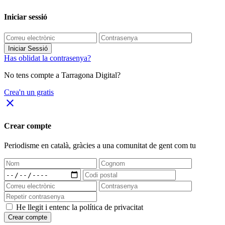
Iniciar sessió
Iniciar Sessió
Has oblidat la contrasenya?
No tens compte a Tarragona Digital?
Crea'n un gratis
close
Crear compte
Periodisme
en català
, gràcies a una comunitat de gent com tu
He llegit i entenc la política de privacitat
Crear compte