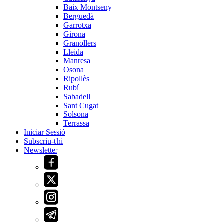
Baix Montseny
Berguedà
Garrotxa
Girona
Granollers
Lleida
Manresa
Osona
Ripollès
Rubí
Sabadell
Sant Cugat
Solsona
Terrassa
Iniciar Sessió
Subscriu-t'hi
Newsletter