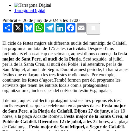
TarragonaDigital
Publicat el 26 de juny de 2024 a les 17:00
Share
X
Bluesky
WhatsApp
Telegram
LinkedIn
Facebook
Email
El cicle de festes majors als diferents nuclis del municipi de Calafell
ha programat un total de 175 actes i activitats. Després d’uns
preliminars el passat cap de setmana, aquest dijous comença la
festa
major de Sant Pere, al nucli de la Platja.
Serà seguida, al juliol,
per la de la Santa Creu, al nucli del Poble; i al setembre, per la de
Sant Miquel, al nucli de Segur. Durant aquest període, hi haurà actes
festius que enllaçaran les tres festes tradicionals. Per exemple,
continuen les festes d’agost.També formen part del programa les
activitats que tenen les entitats locals com a protagonistes i
organitzadores, incloses les del col·lectiu festiu Esgangalats.
I de nou, aquest col·lectiu protagonitzarà els tres pregons els tres
nuclis respectius, que se celebraran en aquestes dates:
Festa major
de Sant Pere, a la Platja de Calafell. Dijous 27 de juny,
a les 19
hores, a la plaça Alcalde Romeu.
Festa major de la Santa Creu, al
Poble de Calafell. Divendres 12 de juliol, a
les 22 hores, a la plaça
de Catalunya.
Festa major de Sant Miquel, a Segur de Calafell.