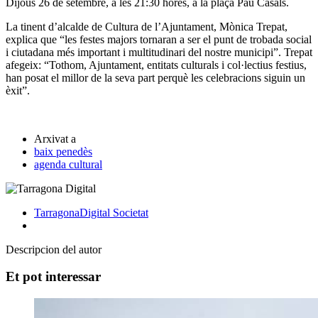
Dijous 26 de setembre, a les 21:30 hores, a la plaça Pau Casals.
La tinent d’alcalde de Cultura de l’Ajuntament, Mònica Trepat,
explica que “les festes majors tornaran a ser el punt de trobada social
i ciutadana més important i multitudinari del nostre municipi”. Trepat
afegeix: “Tothom, Ajuntament, entitats culturals i col·lectius festius,
han posat el millor de la seva part perquè les celebracions siguin un
èxit”.
Arxivat a
baix penedès
agenda cultural
TarragonaDigital
Societat
Descripcion del autor
Et pot interessar