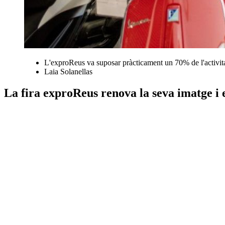
L'exproReus va suposar pràcticament un 70% de l'activita
Laia Solanellas
La fira exproReus renova la seva imatge i e