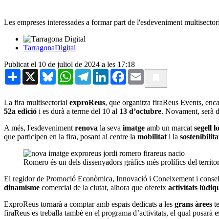
Les empreses interessades a formar part de l'esdeveniment multisectori
TarragonaDigital
Publicat el 10 de juliol de 2024 a les 17:18
Share
X
Bluesky
WhatsApp
Telegram
LinkedIn
Facebook
Email
La fira multisectorial
exproReus
, que organitza firaReus Events, encar
52a edició
i es durà a terme del 10 al
13 d’octubre
. Novament, serà d
A més, l'esdeveniment
renova
la seva
imatge
amb un marcat
segell l
que participen en la fira, posant al centre la
mobilitat
i la
sostenibilita
Romero és un dels dissenyadors gràfics més prolífics del territor
El regidor de Promoció Econòmica, Innovació i Coneixement i cons
dinamisme
comercial de la ciutat, alhora que ofereix
activitats lúdiq
ExproReus tornarà a comptar amb espais dedicats a les
grans àrees
te
firaReus es treballa també en el programa d’activitats, el qual posarà e