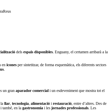
firaReus
ialització
dels
espais disponibles
. Enguany, el certamen arribarà a la
sa en
icones
per sintetitzar, de forma esquemàtica, els diferents sectors
eus
.
és un gran
aparador comercial
i un esdeveniment que mostra tot el
 la
llar
,
tecnologia
,
alimentació
i
restauració
, entre d’altres. Des de
s i també, en la
gastronomia
i les
jornades professionals
. Les