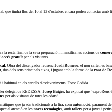
al, que tindrà lloc del 10 al 13 d'octubre, encara poden contactar amb 
a la recta final de la seva preparació i intensifica les accions de
comerc
’
accés gratuït
per als visitants.
ocal
. Obra del dissenyador reusenc
Jordi Romero
, el nou cartell es ba
t
, dos dels seus principals eixos, i jugant amb la forma de la
rosa de R
i i habitual en els cartells d'esdeveniments. Foto: Cedida
eller delegat de REDESSA,
Josep Baiges
, ha explicat que “exproReus 
ues
per als visitants de totes les edats”.
màtiques que ja són tradicionals a la fira, com
automoció
, parament de
special atenció en les
noves tecnologies
, amb
tallers
per a joves i petit