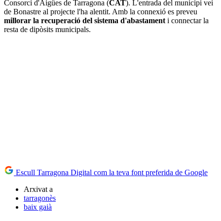
Consorci d'Aigües de Tarragona (
CAT
). L'entrada del municipi veí
de Bonastre al projecte l'ha alentit. Amb la connexió es preveu
millorar la recuperació del sistema d'abastament
i connectar la
resta de dipòsits municipals.
Escull Tarragona Digital com la teva font preferida de Google
Arxivat a
tarragonès
baix gaià