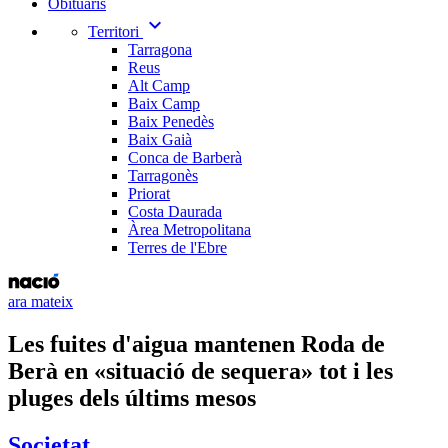
Obituaris
expand_more
Territori
Tarragona
Reus
Alt Camp
Baix Camp
Baix Penedès
Baix Gaià
Conca de Barberà
Tarragonès
Priorat
Costa Daurada
Àrea Metropolitana
Terres de l'Ebre
ara mateix
Les fuites d'aigua mantenen Roda de
Berà en «situació de sequera» tot i les
pluges dels últims mesos
Societat