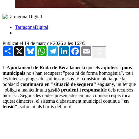
TarragonaDigital
Publicat el 19 de març de 2026 a les 16:05
Share
X
Bluesky
WhatsApp
Telegram
LinkedIn
Facebook
Email
L'
Ajuntament de Roda de Berà
lamenta que els
aqüífers
i
pous
municipals
no s'han recuperat "prou ni de forma homogènia", tot i
les intenses pluges dels últims mesos. El consistori alerta que la
població
continuarà en "situació de sequera"
enguany, un fet que
"obliga a mantenir una
gestió prudent i responsable
dels recursos
hídrics". Segons les dades presentades en una comissió específica
aquest dimecres, el sistema d'abastament municipal continua
"en
tensió"
, sobretot als barris del nord.