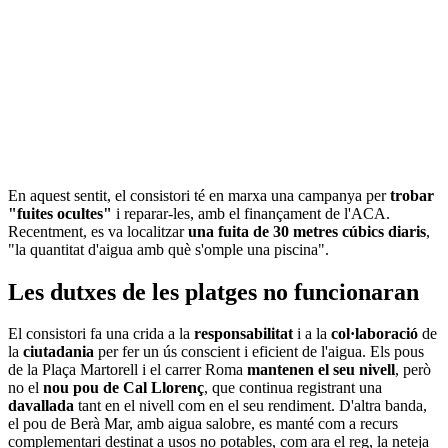
En aquest sentit, el consistori té en marxa una campanya per
trobar
"fuites ocultes"
i reparar-les, amb el finançament de l'ACA.
Recentment, es va localitzar
una fuita de 30 metres cúbics diaris
,
"la quantitat d'aigua amb què s'omple una piscina".
Les dutxes de les platges no funcionaran
El consistori fa una crida a la
responsabilitat
i a la
col·laboració
de
la
ciutadania
per fer un ús conscient i eficient de l'aigua. Els pous
de la Plaça Martorell i el carrer Roma
mantenen el seu nivell
, però
no el
nou pou de Cal Llorenç
, que continua registrant una
davallada
tant en el nivell com en el seu rendiment. D'altra banda,
el pou de Berà Mar, amb aigua salobre, es manté com a recurs
complementari destinat a usos no potables, com ara el reg, la neteja