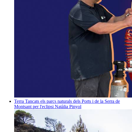
Terra
Tancats els parcs naturals dels Ports i de la Serra de
Montsant per l'eclipsi
Natàlia Pinyol