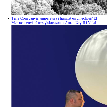
Terra
Com canvia temperatura i humitat en un eclipsi? El
Meteocat enviarà tres globus sonda
Arnau Urgell i Vidal