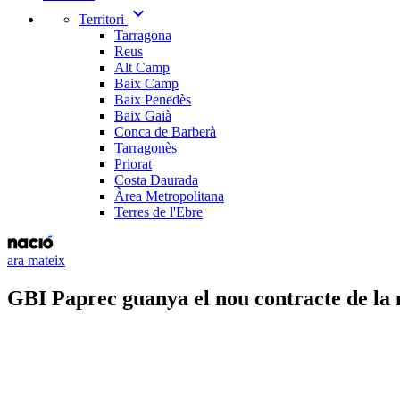
expand_more
Territori
Tarragona
Reus
Alt Camp
Baix Camp
Baix Penedès
Baix Gaià
Conca de Barberà
Tarragonès
Priorat
Costa Daurada
Àrea Metropolitana
Terres de l'Ebre
ara mateix
GBI Paprec guanya el nou contracte de la 