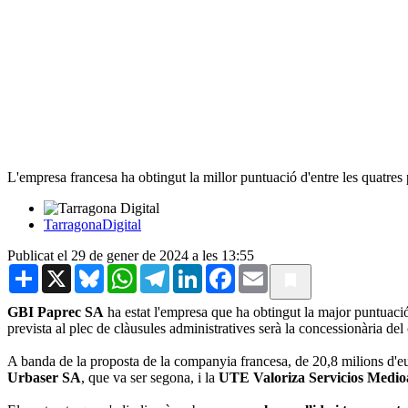
L'empresa francesa ha obtingut la millor puntuació d'entre les quatres 
TarragonaDigital
Publicat el 29 de gener de 2024 a les 13:55
Share
X
Bluesky
WhatsApp
Telegram
LinkedIn
Facebook
Email
GBI Paprec SA
ha estat l'empresa que ha obtingut la major puntuació
prevista al plec de clàusules administratives serà la concessionària de
A banda de la proposta de la companyia francesa, de 20,8 milions d'eur
Urbaser SA
, que va ser segona, i la
UTE Valoriza Servicios Medio