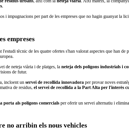
 de residus urbans
, així com la
neteja viària
. Així mateix, la company
rs
.
os i impugnacions per part de les empreses que no hagin guanyat la lici
les empreses
l'estudi tècnic de les quatre ofertes s'han valorat aspectes que han de
Europea.
ei de neteja viària i de platges, la
neteja dels polígons industrials i c
isions de futur.
da, incloent un
servei de recollida innovadora
per provar noves estratè
rmativa de residus,
el servei de recollida a la Part Alta per l'interès 
 a porta als polígons comercials
per oferir un servei alternatiu i elimin
 no arribin els nous vehicles