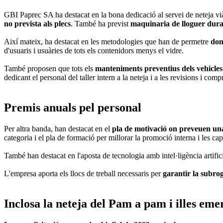
GBI Paprec SA ha destacat en la bona dedicació al servei de neteja viàri
no prevista als plecs
. També ha previst
maquinaria de lloguer duran
Així mateix, ha destacat en les metodologies que han de permetre
don
d'usuaris i usuàries de tots els contenidors menys el vidre.
També proposen que tots els
manteniments preventius dels vehicles 
dedicant el personal del taller intern a la neteja i a les revisions i comp
Premis anuals pel personal
Per altra banda, han destacat en el
pla de motivació on preveuen una
categoria i el pla de formació per millorar la promoció interna i les ca
També han destacat en l'aposta de tecnologia amb intel·ligència artificia
L'empresa aporta els llocs de treball necessaris per
garantir la subro
Inclosa la neteja del Pam a pam i illes eme