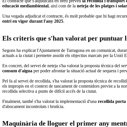
El contracte que s'adjudicarà en breu preveu
la recollida i transport
educació mediambiental
, així com de la
neteja de les platges i sola
Una vegada adjudicat el contracte, és molt probable que hi hagi recurs
entri en vigor durant l'any 2025
.
Els criteris que s'han valorat per puntuar 
Segons ha explicat l'Ajuntament de Tarragona en un comunicat, durant 
actuals a la ciutat i permetre assolir els objectius marcats per la Unió 
En concret, del servei de neteja s'ha valorat la proposta tècnica del serv
consum d'aigua
per poder afrontar la situació actual de sequera i prev
Pel fa al servei de recollida, s'ha valorat la proposta tècnica de recolli
els impropis en el context de tancament de contenidors previst a la no
recollida selectiva a punts de difícil accés de la ciutat.
Finalment, també s'ha valorat la implementació d'una
recollida porta
d'abocament incontrolats i brutícia.
Maquinària de lloguer el primer any mentre