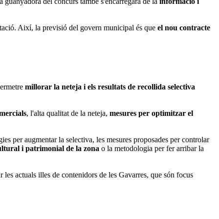
ia guanyadora del concurs també s'encarregarà de la
informació i
tació. Així, la previsió del govern municipal és que
el nou contracte
 permetre
millorar la neteja i els resultats de recollida selectiva
omercials
, l'alta qualitat de la neteja,
mesures per optimitzar el
gies per augmentar la selectiva, les mesures proposades per controlar
cultural i patrimonial de la zona
o la metodologia per fer arribar la
ar les actuals illes de contenidors de les Gavarres, que són focus