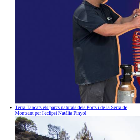
Terra
Tancats els parcs naturals dels Ports i de la Serra de
Montsant per l'eclipsi
Natàlia Pinyol