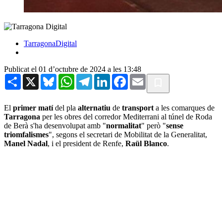
TarragonaDigital
Publicat el 01 d’octubre de 2024 a les 13:48
Share
X
Bluesky
WhatsApp
Telegram
LinkedIn
Facebook
Email
El
primer matí
del pla
alternatiu
de
transport
a les comarques de
Tarragona
per les obres del corredor Mediterrani al túnel de Roda
de Berà s'ha desenvolupat amb "
normalitat
" però "
sense
triomfalismes
", segons el secretari de Mobilitat de la Generalitat,
Manel Nadal
, i el president de Renfe,
Raül Blanco
.