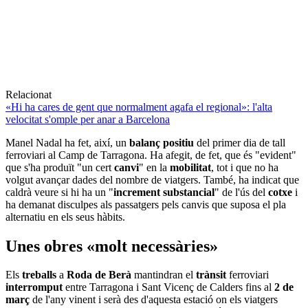
Relacionat
«Hi ha cares de gent que normalment agafa el regional»: l'alta
velocitat s'omple per anar a Barcelona
Manel Nadal ha fet, així, un
balanç positiu
del primer dia de tall
ferroviari al Camp de Tarragona. Ha afegit, de fet, que és "evident"
que s'ha produït "un cert
canvi
" en la
mobilitat
, tot i que no ha
volgut avançar dades del nombre de viatgers. També, ha indicat que
caldrà veure si hi ha un "
increment substancial
" de l'ús del
cotxe
i
ha demanat disculpes als passatgers pels canvis que suposa el pla
alternatiu en els seus hàbits.
Unes obres «molt necessàries»
Els
treballs
a
Roda de Berà
mantindran el
trànsit
ferroviari
interromput
entre Tarragona i Sant Vicenç de Calders fins al
2 de
març
de l'any vinent i serà des d'aquesta estació on els viatgers