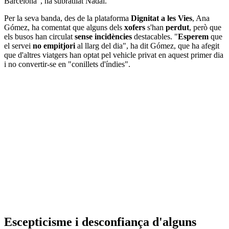
Barcelona", ha subratllat Nadal.
Per la seva banda, des de la plataforma
Dignitat a les Vies
, Ana
Gómez, ha comentat que alguns dels
xofers
s'han
perdut
, però que
els busos han circulat
sense incidències
destacables. "
Esperem
que
el servei
no empitjori
al llarg del dia", ha dit Gómez, que ha afegit
que d'altres viatgers han optat pel vehicle privat en aquest primer dia
i no convertir-se en "conillets d'índies".
Escepticisme i desconfiança d'alguns