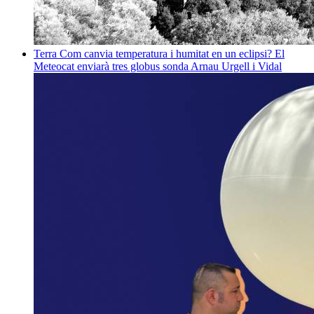
Terra
Com canvia temperatura i humitat en un eclipsi? El
Meteocat enviarà tres globus sonda
Arnau Urgell i Vidal