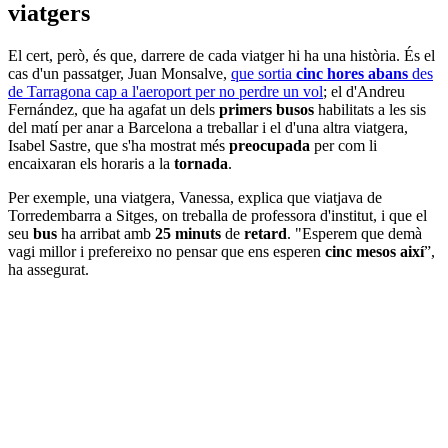
viatgers
El cert, però, és que, darrere de cada viatger hi ha una història. És el
cas d'un passatger, Juan Monsalve,
que sortia
cinc hores abans
des
de Tarragona cap a l'aeroport per no perdre un vol
; el d'Andreu
Fernández, que ha agafat un dels
primers busos
habilitats a les sis
del matí per anar a Barcelona a treballar i el d'una altra viatgera,
Isabel Sastre, que s'ha mostrat més
preocupada
per com li
encaixaran els horaris a la
tornada
.
Per exemple, una viatgera, Vanessa, explica que viatjava de
Torredembarra a Sitges, on treballa de professora d'institut, i que el
seu
bus
ha arribat amb
25 minuts
de
retard
. "Esperem que demà
vagi millor i prefereixo no pensar que ens esperen
cinc mesos així
”,
ha assegurat.