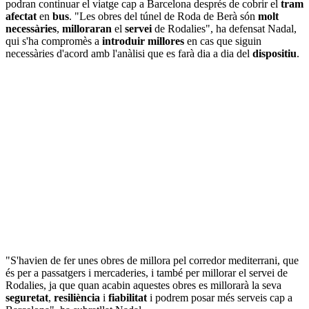
podran continuar el viatge cap a Barcelona després de cobrir el
tram
afectat
en
bus
. "Les obres del túnel de Roda de Berà són
molt
necessàries
,
milloraran
el
servei
de Rodalies", ha defensat Nadal,
qui s'ha compromès a
introduir millores
en cas que siguin
necessàries d'acord amb l'anàlisi que es farà dia a dia del
dispositiu
.
"S'havien de fer unes obres de millora pel corredor mediterrani, que
és per a passatgers i mercaderies, i també per millorar el servei de
Rodalies, ja que quan acabin aquestes obres es millorarà la seva
seguretat
,
resiliència
i
fiabilitat
i podrem posar més serveis cap a