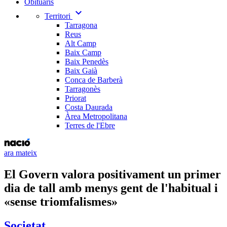
Obituaris
expand_more
Territori
Tarragona
Reus
Alt Camp
Baix Camp
Baix Penedès
Baix Gaià
Conca de Barberà
Tarragonès
Priorat
Costa Daurada
Àrea Metropolitana
Terres de l'Ebre
ara mateix
El Govern valora positivament un primer
dia de tall amb menys gent de l'habitual i
«sense triomfalismes»
Societat