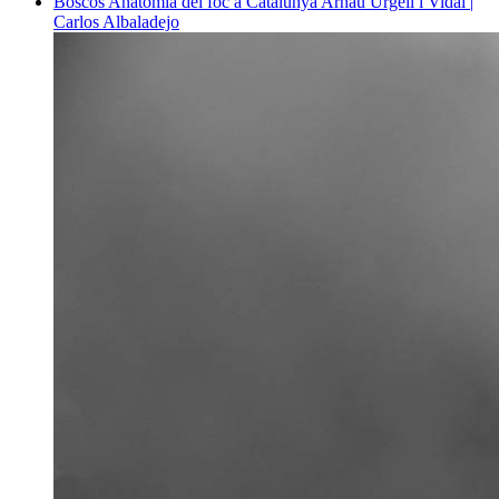
Boscos
Anatomia del foc a Catalunya
Arnau Urgell i Vidal |
Carlos Albaladejo