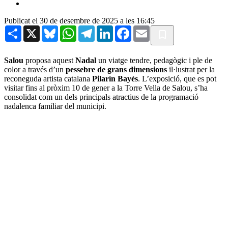
Publicat el 30 de desembre de 2025 a les 16:45
Share
X
Bluesky
WhatsApp
Telegram
LinkedIn
Facebook
Email
Salou
proposa aquest
Nadal
un viatge tendre, pedagògic i ple de
color a través d’un
pessebre de grans dimensions
il·lustrat per la
reconeguda artista catalana
Pilarín Bayés
. L’exposició, que es pot
visitar fins al pròxim 10 de gener a la Torre Vella de Salou, s’ha
consolidat com un dels principals atractius de la programació
nadalenca familiar del municipi.