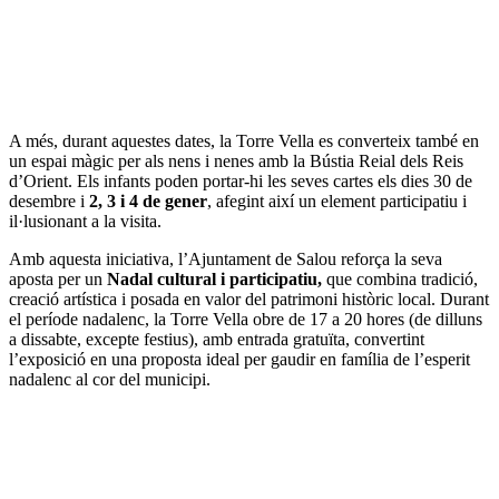
A més, durant aquestes dates, la Torre Vella es converteix també en
un espai màgic per als nens i nenes amb la Bústia Reial dels Reis
d’Orient. Els infants poden portar-hi les seves cartes els dies 30 de
desembre i
2, 3 i 4 de gener
, afegint així un element participatiu i
il·lusionant a la visita.
Amb aquesta iniciativa, l’Ajuntament de Salou reforça la seva
aposta per un
Nadal cultural i participatiu,
que combina tradició,
creació artística i posada en valor del patrimoni històric local. Durant
el període nadalenc, la Torre Vella obre de 17 a 20 hores (de dilluns
a dissabte, excepte festius), amb entrada gratuïta, convertint
l’exposició en una proposta ideal per gaudir en família de l’esperit
nadalenc al cor del municipi.