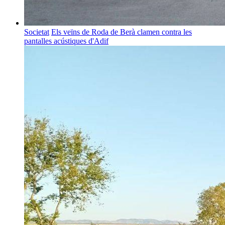
Societat
Els veïns de Roda de Berà clamen contra les
pantalles acústiques d'Adif