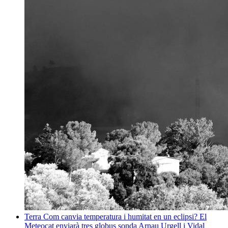
Terra
Com canvia temperatura i humitat en un eclipsi? El
Meteocat enviarà tres globus sonda
Arnau Urgell i Vidal