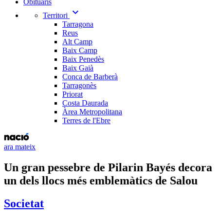
Obituaris
expand_more
Territori
Tarragona
Reus
Alt Camp
Baix Camp
Baix Penedès
Baix Gaià
Conca de Barberà
Tarragonès
Priorat
Costa Daurada
Àrea Metropolitana
Terres de l'Ebre
ara mateix
Un gran pessebre de Pilarin Bayés decora
un dels llocs més emblemàtics de Salou
Societat