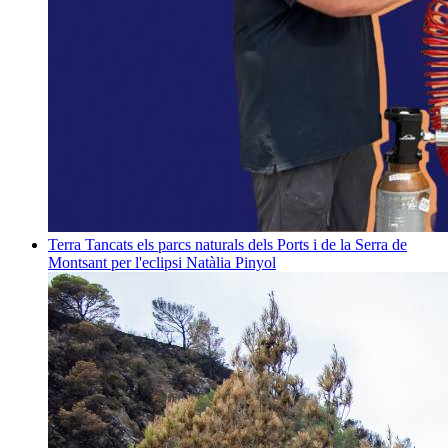
Terra
Tancats els parcs naturals dels Ports i de la Serra de
Montsant per l'eclipsi
Natàlia Pinyol