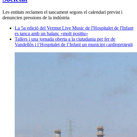
Les entitats reclamen el tancament segons el calendari previst i
denuncien pressions de la indústria
La 5a edició del Vermut Live Music de l'Hospitalet de l'Infant
es tanca amb un balanç «molt positiu»
Tallers i una jornada oberta a la ciutadania per fer de
Vandellòs i l’Hospitalet de l’Infant un municipi cardioprotegit