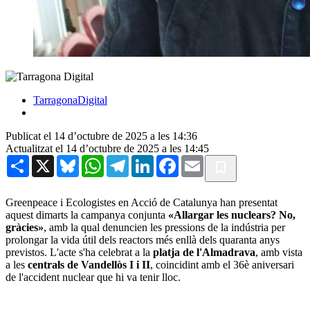
TarragonaDigital
Publicat el 14 d’octubre de 2025 a les 14:36
Actualitzat el 14 d’octubre de 2025 a les 14:45
Share
X
Bluesky
WhatsApp
Telegram
LinkedIn
Facebook
Email
Greenpeace i Ecologistes en Acció de Catalunya han presentat
aquest dimarts la campanya conjunta
«Allargar les nuclears? No,
gràcies»
, amb la qual denuncien les pressions de la indústria per
prolongar la vida útil dels reactors més enllà dels quaranta anys
previstos. L'acte s'ha celebrat a la
platja de l'Almadrava
, amb vista
a les
centrals de Vandellòs I i II
, coincidint amb el 36è aniversari
de l'accident nuclear que hi va tenir lloc.