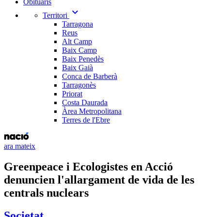
Obituaris
expand_more
Territori
Tarragona
Reus
Alt Camp
Baix Camp
Baix Penedès
Baix Gaià
Conca de Barberà
Tarragonès
Priorat
Costa Daurada
Àrea Metropolitana
Terres de l'Ebre
ara mateix
Greenpeace i Ecologistes en Acció
denuncien l'allargament de vida de les
centrals nuclears
Societat