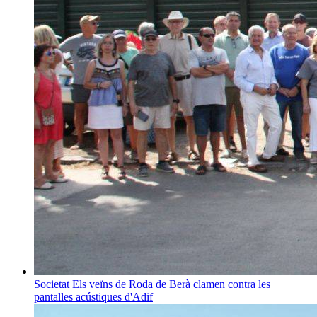
Societat
Els veïns de Roda de Berà clamen contra les
pantalles acústiques d'Adif