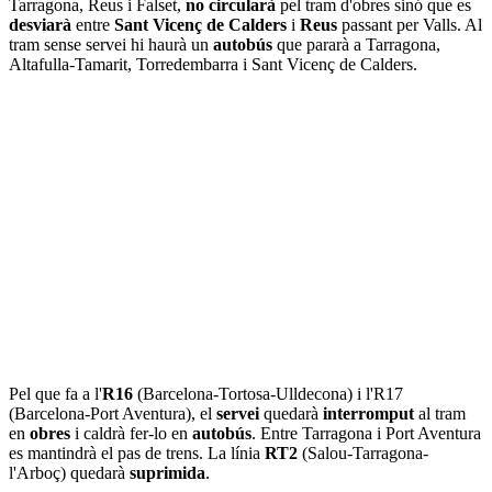
Tarragona, Reus i Falset,
no circularà
pel tram d'obres sinó que es
desviarà
entre
Sant Vicenç de Calders
i
Reus
passant per Valls. Al
tram sense servei hi haurà un
autobús
que pararà a Tarragona,
Altafulla-Tamarit, Torredembarra i Sant Vicenç de Calders.
Pel que fa a l'
R16
(Barcelona-Tortosa-Ulldecona) i l'R17
(Barcelona-Port Aventura), el
servei
quedarà
interromput
al tram
en
obres
i caldrà fer-lo en
autobús
. Entre Tarragona i Port Aventura
es mantindrà el pas de trens. La línia
RT2
(Salou-Tarragona-
l'Arboç) quedarà
suprimida
.