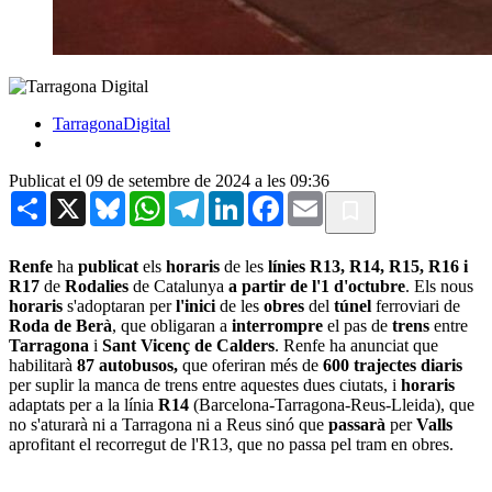
TarragonaDigital
Publicat el 09 de setembre de 2024 a les 09:36
Share
X
Bluesky
WhatsApp
Telegram
LinkedIn
Facebook
Email
Renfe
ha
publicat
els
horaris
de les
línies R13, R14, R15, R16 i
R17
de
Rodalies
de Catalunya
a partir de l'1 d'octubre
. Els nous
horaris
s'adoptaran per
l'inici
de les
obres
del
túnel
ferroviari de
Roda de Berà
, que obligaran a
interrompre
el pas de
trens
entre
Tarragona
i
Sant Vicenç de Calders
. Renfe ha anunciat que
habilitarà
87 autobusos,
que oferiran més de
600 trajectes diaris
per suplir la manca de trens entre aquestes dues ciutats, i
horaris
adaptats per a la línia
R14
(Barcelona-Tarragona-Reus-Lleida), que
no s'aturarà ni a Tarragona ni a Reus sinó que
passarà
per
Valls
aprofitant el recorregut de l'R13, que no passa pel tram en obres.