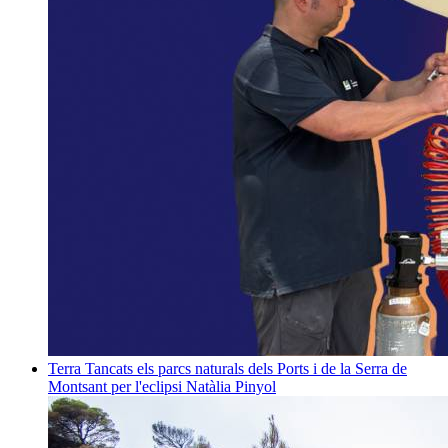
Terra
Tancats els parcs naturals dels Ports i de la Serra de
Montsant per l'eclipsi
Natàlia Pinyol