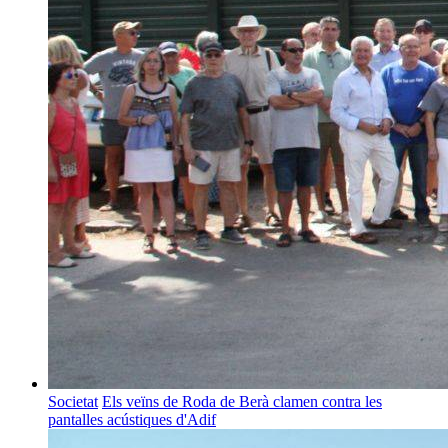
Societat
Els veïns de Roda de Berà clamen contra les
pantalles acústiques d'Adif