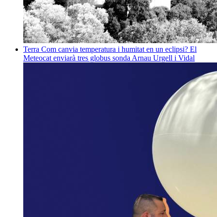
Terra
Com canvia temperatura i humitat en un eclipsi? El
Meteocat enviarà tres globus sonda
Arnau Urgell i Vidal