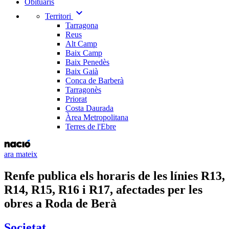
Obituaris
expand_more
Territori
Tarragona
Reus
Alt Camp
Baix Camp
Baix Penedès
Baix Gaià
Conca de Barberà
Tarragonès
Priorat
Costa Daurada
Àrea Metropolitana
Terres de l'Ebre
ara mateix
Renfe publica els horaris de les línies R13,
R14, R15, R16 i R17, afectades per les
obres a Roda de Berà
Societat