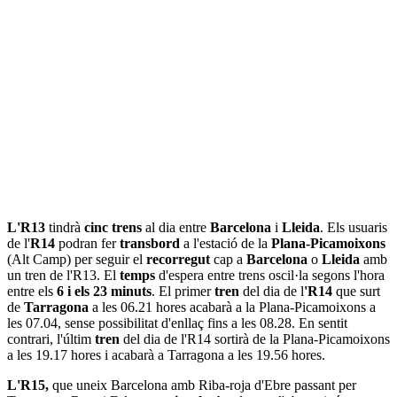
L'R13
tindrà
cinc trens
al dia entre
Barcelona
i
Lleida
. Els usuaris
de l'
R14
podran fer
transbord
a l'estació de la
Plana-Picamoixons
(Alt Camp) per seguir el
recorregut
cap a
Barcelona
o
Lleida
amb
un tren de l'R13. El
temps
d'espera entre trens oscil·la segons l'hora
entre els
6 i els 23 minuts
. El primer
tren
del dia de l
'R14
que surt
de
Tarragona
a les 06.21 hores acabarà a la Plana-Picamoixons a
les 07.04, sense possibilitat d'enllaç fins a les 08.28. En sentit
contrari, l'últim
tren
del dia de l'R14 sortirà de la Plana-Picamoixons
a les 19.17 hores i acabarà a Tarragona a les 19.56 hores.
L'R15,
que uneix Barcelona amb Riba-roja d'Ebre passant per