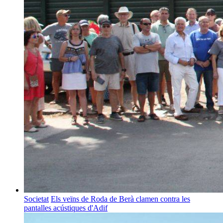
Societat
Els veïns de Roda de Berà clamen contra les
pantalles acústiques d'Adif