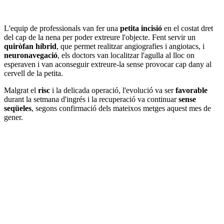
L'equip de professionals van fer una
petita incisió
en el costat dret
del cap de la nena per poder extreure l'objecte. Fent servir un
quiròfan híbrid
, que permet realitzar angiografies i angiotacs, i
neuronavegació
, els doctors van localitzar l'agulla al lloc on
esperaven i van aconseguir extreure-la sense provocar cap dany al
cervell de la petita.
Malgrat el
risc
i la delicada operació, l'evolució va ser
favorable
durant la setmana d'ingrés i la recuperació va continuar
sense
seqüeles
, segons confirmació dels mateixos metges aquest mes de
gener.