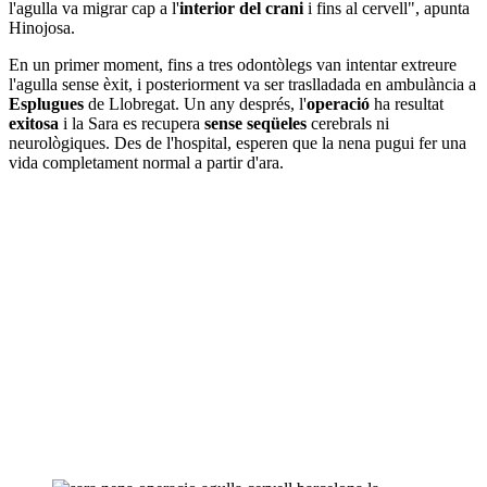
l'agulla va migrar cap a l'
interior del crani
i fins al cervell", apunta
Hinojosa.
En un primer moment, fins a tres odontòlegs van intentar extreure
l'agulla sense èxit, i posteriorment va ser traslladada en ambulància a
Esplugues
de Llobregat. Un any després, l'
operació
ha resultat
exitosa
i la Sara es recupera
sense seqüeles
cerebrals ni
neurològiques. Des de l'hospital, esperen que la nena pugui fer una
vida completament normal a partir d'ara.