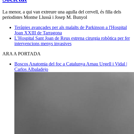
La menor, a qui van extreure una agulla del cervell, és filla dels
periodistes Montse Llussà i Josep M. Bunyol
Teràpies avançades per als malalts de Parkinson a l'Hospital
Joan XXIII de Tarragona
L'Hospital Sant Joan de Reus estrena cirurgia robòtica per fer
intervencions menys invasives
ARA A PORTADA
Boscos
Anatomia del foc a Catalunya
Arnau Urgell i Vidal |
Carlos Albaladejo