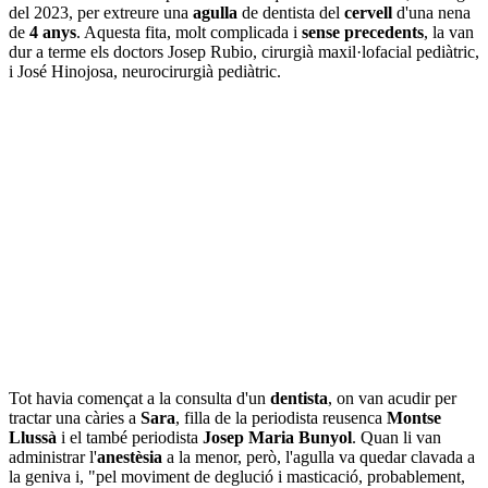
del 2023, per extreure una
agulla
de dentista del
cervell
d'una nena
de
4 anys
. Aquesta fita, molt complicada i
sense precedents
, la van
dur a terme els doctors Josep Rubio, cirurgià maxil·lofacial pediàtric,
i José Hinojosa, neurocirurgià pediàtric.
Tot havia començat a la consulta d'un
dentista
, on van acudir per
tractar una càries a
Sara
, filla de la periodista reusenca
Montse
Llussà
i el també periodista
Josep Maria Bunyol
. Quan li van
administrar l'
anestèsia
a la menor, però, l'agulla va quedar clavada a
la geniva i, "pel moviment de deglució i masticació, probablement,