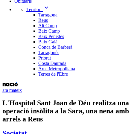
Obituaris
expand_more
Territori
Tarragona
Reus
Alt Camp
Baix Camp
Baix Penedès
Baix Gaià
Conca de Barberà
Tarragonès
Priorat
Costa Daurada
Àrea Metropolitana
Terres de l'Ebre
ara mateix
L'Hospital Sant Joan de Déu realitza una
operació insòlita a la Sara, una nena amb
arrels a Reus
Societat