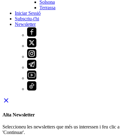
Solsona
Terrassa
Iniciar Sessió
Subscriu-t'hi
Newsletter
close
Alta Newsletter
Seleccioneu les newsletters que més us interessen i feu clic a
'Continuar'.