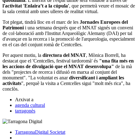
quotidiana
. L'interior de l'espai també serà visitable a través de
l'activitat 'Enlaira’t a la cúpula'
, que permetrà veure el mosaic de
la sala central amb unes ulleres de realitat virtual.
Tot plegat, tindrà lloc en el marc de les
Jornades Europees del
Patrimoni
i una setmana després que el MNAT signés un conveni
de col·laboració amb l'Institut Arqueològic Alemany (DAI) per tal
d'avançar en la recerca i la promoció de l'arqueologia, especialment
en el cas del conjunt romà de Centcelles.
Per aquest motiu, la
directora del MNAT
, Mònica Borrell, ha
destacat que el 'Centcelles, festival tardoromà' és
"una fita més en
les accions de divulgació que el MNAT desenvolupa"
de la mà
dels "projectes de recerca i difusió en marxa al conjunt del
monument". "La voluntat es anar
diversificant i ampliant les
activitats
", perquè la visita a Centcelles sigui "molt més rica", ha
conclòs.
Arxivat a
agenda cultural
tarragonès
TarragonaDigital
Societat