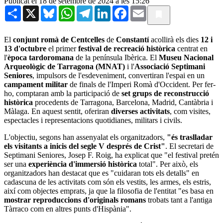
Publicat el 18 de setembre de 2024 a les 15:26
Share
X
Bluesky
WhatsApp
Telegram
LinkedIn
Facebook
Email
El
conjunt romà de Centcelles
de
Constantí
acollirà els dies
12 i
13 d'octubre
el primer
festival de recreació històrica
centrat en
l'
època tardoromana
de la península Ibèrica. El
Museu Nacional
Arqueològic de Tarragona (MNAT)
i l'
Associació Septimani
Seniores
, impulsors de l'esdeveniment, convertiran l'espai en un
campament militar
de finals de l'Imperi Romà d'Occident. Per fer-
ho, comptaran amb la participació de
set grups de reconstrucció
històrica
procedents de Tarragona, Barcelona, Madrid, Cantàbria i
Màlaga. En aquest sentit, oferiran
diverses activitats
, com visites,
espectacles i representacions quotidianes, militars i civils.
L'objectiu, segons han assenyalat els organitzadors,
"és traslladar
els visitants a inicis del segle V després de Crist"
. El secretari de
Septimani Seniores, Josep F. Roig, ha explicat que "el festival pretén
ser una
experiència d'immersió històrica
total". Per això, els
organitzadors han destacat que es "cuidaran tots els detalls" en
cadascuna de les activitats com són els vestits, les armes, els estris,
així com objectes emprats, ja que la filosofia de l'entitat "es basa en
mostrar reproduccions d'originals romans
trobats tant a l'antiga
Tàrraco com en altres punts d'Hispània".