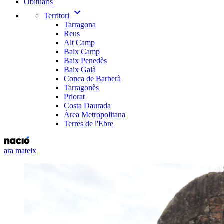
Obituaris
expand_more
Territori
Tarragona
Reus
Alt Camp
Baix Camp
Baix Penedès
Baix Gaià
Conca de Barberà
Tarragonès
Priorat
Costa Daurada
Àrea Metropolitana
Terres de l'Ebre
ara mateix