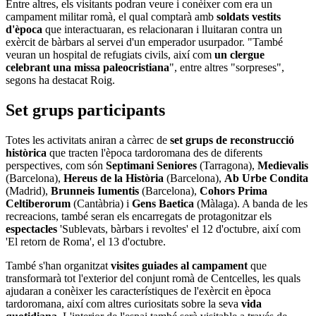
Entre altres, els visitants podran veure i conèixer com era un
campament militar romà, el qual comptarà amb
soldats vestits
d'època
que interactuaran, es relacionaran i lluitaran contra un
exèrcit de bàrbars al servei d'un emperador usurpador. "També
veuran un hospital de refugiats civils, així com
un clergue
celebrant una missa paleocristiana
", entre altres "sorpreses",
segons ha destacat Roig.
Set grups participants
Totes les activitats aniran a càrrec de
set grups de reconstrucció
històrica
que tracten l'època tardoromana des de diferents
perspectives, com són
Septimani Seniores
(Tarragona),
Medievalis
(Barcelona),
Hereus de la Història
(Barcelona),
Ab Urbe Condita
(Madrid),
Brunneis Iumentis
(Barcelona),
Cohors Prima
Celtiberorum
(Cantàbria) i
Gens Baetica
(Màlaga). A banda de les
recreacions, també seran els encarregats de protagonitzar els
espectacles
'Sublevats, bàrbars i revoltes' el 12 d'octubre, així com
'El retorn de Roma', el 13 d'octubre.
També s'han organitzat
visites guiades al campament
que
transformarà tot l'exterior del conjunt romà de Centcelles, les quals
ajudaran a conèixer les característiques de l'exèrcit en època
tardoromana, així com altres curiositats sobre la seva
vida