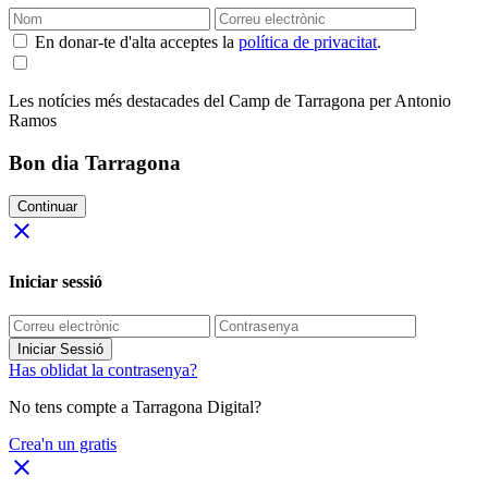
En donar-te d'alta acceptes la
política de privacitat
.
Les notícies més destacades del Camp de Tarragona per Antonio
Ramos
Bon dia Tarragona
Continuar
close
Iniciar sessió
Iniciar Sessió
Has oblidat la contrasenya?
No tens compte a Tarragona Digital?
Crea'n un gratis
close