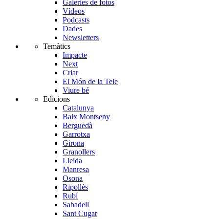
Galeries de fotos
Vídeos
Podcasts
Dades
Newsletters
Temàtics
Impacte
Next
Criar
El Món de la Tele
Viure bé
Edicions
Catalunya
Baix Montseny
Berguedà
Garrotxa
Girona
Granollers
Lleida
Manresa
Osona
Ripollès
Rubí
Sabadell
Sant Cugat