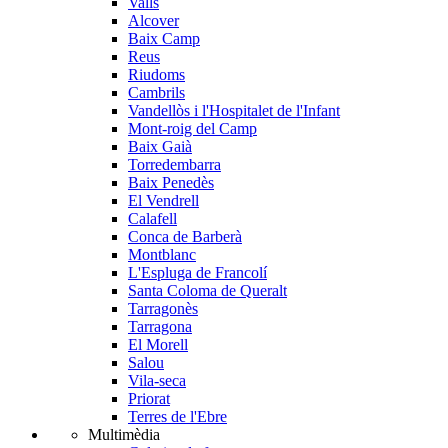
Valls
Alcover
Baix Camp
Reus
Riudoms
Cambrils
Vandellòs i l'Hospitalet de l'Infant
Mont-roig del Camp
Baix Gaià
Torredembarra
Baix Penedès
El Vendrell
Calafell
Conca de Barberà
Montblanc
L'Espluga de Francolí
Santa Coloma de Queralt
Tarragonès
Tarragona
El Morell
Salou
Vila-seca
Priorat
Terres de l'Ebre
Multimèdia