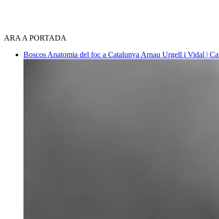
ARA A PORTADA
Boscos
Anatomia del foc a Catalunya
Arnau Urgell i Vidal | Ca