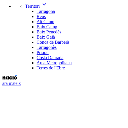
expand_more
Territori
Tarragona
Reus
Alt Camp
Baix Camp
Baix Penedès
Baix Gaià
Conca de Barberà
Tarragonès
Priorat
Costa Daurada
Àrea Metropolitana
Terres de l'Ebre
ara mateix