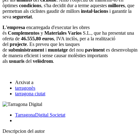
òptimes
condicions
, s'ha decidit dur a terme aquestes
millores
, que
permetran als ciclistes gaudir de millors
instal·lacions
i garantir la
seva
seguretat
.
L'empresa
encarregada d'executar les obres
és
Complementos
y
Materiales
Varios
S.L., que ha presentat una
oferta de
46.555,80
euros
, IVA inclòs, per a la realització
del
projecte
. Es preveu que les tasques
de
subministrament
i
muntatge
del nou
paviment
es desenvolupin
de manera eficient i sense causar molèsties importants
als
usuaris
del
velòdrom
.
Arxivat a
tarragonès
tarragona ciutat
TarragonaDigital
Societat
Descripcion del autor