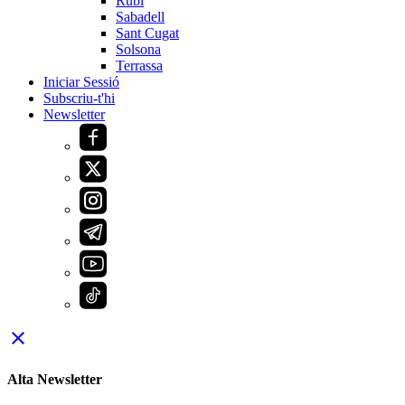
Rubí
Sabadell
Sant Cugat
Solsona
Terrassa
Iniciar Sessió
Subscriu-t'hi
Newsletter
close
Alta Newsletter