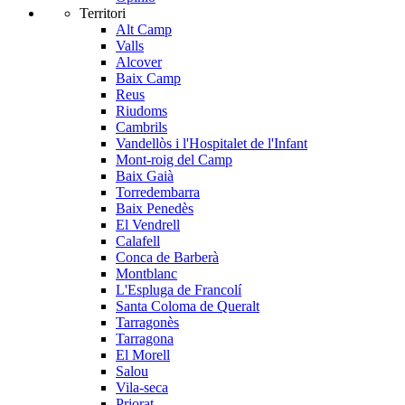
Territori
Alt Camp
Valls
Alcover
Baix Camp
Reus
Riudoms
Cambrils
Vandellòs i l'Hospitalet de l'Infant
Mont-roig del Camp
Baix Gaià
Torredembarra
Baix Penedès
El Vendrell
Calafell
Conca de Barberà
Montblanc
L'Espluga de Francolí
Santa Coloma de Queralt
Tarragonès
Tarragona
El Morell
Salou
Vila-seca
Priorat