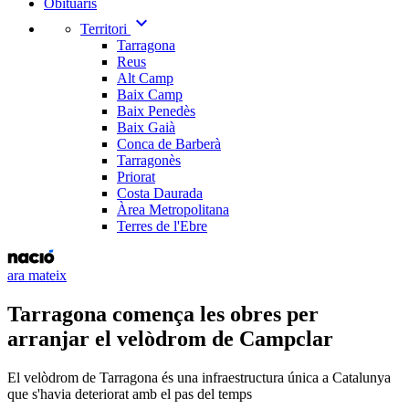
Obituaris
expand_more
Territori
Tarragona
Reus
Alt Camp
Baix Camp
Baix Penedès
Baix Gaià
Conca de Barberà
Tarragonès
Priorat
Costa Daurada
Àrea Metropolitana
Terres de l'Ebre
ara mateix
Tarragona comença les obres per
arranjar el velòdrom de Campclar
El velòdrom de Tarragona és una infraestructura única a Catalunya
que s'havia deteriorat amb el pas del temps