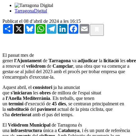
TarragonaDigital
Publicat el 08 d’abril de 2024 a les 16:15
Share
X
Bluesky
WhatsApp
Telegram
LinkedIn
Facebook
Email
El passat mes de
gener
l'Ajuntament
de
Tarragona
va
adjudicar
la
licitació
les
obre
a renovar el
velòdrom
de
Campclar
, una obra que va començar a
gestar-se al juliol del 2023 amb el procés per trobar empresa que
s'encarregués d'executar-la.
Aquest abril, el
consistori
ja ha anunciat
que
s'iniciaran
les
obres
de millora de l'espai situat
a
l'Anella
Mediterrània
. Els treballs, que tenen
un
termini
d'execució de
45
dies
, se centraran principalment en
la
substitució
del
paviment
actual de la pista ciclista, que
s'ha
deteriorat
amb el pas del temps.
El
Velòdrom
Municipal
de Tarragona és
una
infraestructura
única a
Catalunya
, i és un punt de referència
per als
amants
del
ciclisme
. Amb l'objectiu de mantenir-lo en