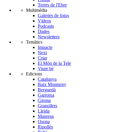
Terres de l'Ebre
Multimèdia
Galeries de fotos
Vídeos
Podcasts
Dades
Newsletters
Temàtics
Impacte
Next
Criar
El Món de la Tele
Viure bé
Edicions
Catalunya
Baix Montseny
Berguedà
Garrotxa
Girona
Granollers
Lleida
Manresa
Osona
Ripollès