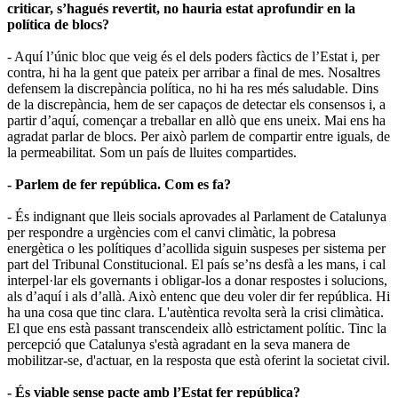
criticar, s’hagués revertit, no hauria estat aprofundir en la
política de blocs?
- Aquí l’únic bloc que veig és el dels poders fàctics de l’Estat i, per
contra, hi ha la gent que pateix per arribar a final de mes. Nosaltres
defensem la discrepància política, no hi ha res més saludable. Dins
de la discrepància, hem de ser capaços de detectar els consensos i, a
partir d’aquí, començar a treballar en allò que ens uneix. Mai ens ha
agradat parlar de blocs. Per això parlem de compartir entre iguals, de
la permeabilitat. Som un país de lluites compartides.
- Parlem de fer república. Com es fa?
- És indignant que lleis socials aprovades al Parlament de Catalunya
per respondre a urgències com el canvi climàtic, la pobresa
energètica o les polítiques d’acollida siguin suspeses per sistema per
part del Tribunal Constitucional. El país se’ns desfà a les mans, i cal
interpel·lar els governants i obligar-los a donar respostes i solucions,
als d’aquí i als d’allà. Això entenc que deu voler dir fer república. Hi
ha una cosa que tinc clara. L'autèntica revolta serà la crisi climàtica.
El que ens està passant transcendeix allò estrictament polític. Tinc la
percepció que Catalunya s'està agradant en la seva manera de
mobilitzar-se, d'actuar, en la resposta que està oferint la societat civil.
- És viable sense pacte amb l’Estat fer república?