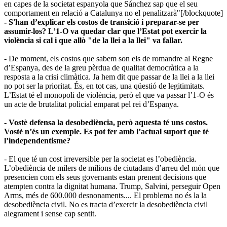
en capes de la societat espanyola que Sánchez sap que el seu
comportament en relació a Catalunya no el penalitzarà"[/blockquote]
- S'han d’explicar els costos de transició i preparar-se per
assumir-los? L’1-O va quedar clar que l’Estat pot exercir la
violència si cal i que allò "de la llei a la llei" va fallar.
- De moment, els costos que sabem son els de romandre al Regne
d’Espanya, des de la greu pèrdua de qualitat democràtica a la
resposta a la crisi climàtica. Ja hem dit que passar de la llei a la llei
no pot ser la prioritat. És, en tot cas, una qüestió de legitimitats.
L’Estat té el monopoli de violència, però el que va passar l’1-O és
un acte de brutalitat policial emparat pel rei d’Espanya.
- Vostè defensa la desobediència, però aquesta té uns costos.
Vostè n’és un exemple. Es pot fer amb l’actual suport que té
l’independentisme?
- El que té un cost irreversible per la societat es l’obediència.
L’obediència de milers de milions de ciutadans d’arreu del món que
presencien com els seus governants estan prenent decisions que
atempten contra la dignitat humana. Trump, Salvini, perseguir Open
Arms, més de 600.000 desnonaments.... El problema no és la la
desobediència civil. No es tracta d’exercir la desobediència civil
alegrament i sense cap sentit.