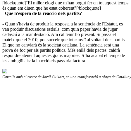
[blockquote]"El millor elogi que m'han pogut fer en tot aquest temps
és quan em diuen que he estat coherent"[/blockquote]
- Què n'espera de la reacció dels partits?
- Quan s'havia de produir la resposta a la sentència de l'Estatut, es
van produir discussions estèrils, com quin paper havia de jugar
cadascú a la manifestació. Ara cal tenir-ho present. Si passa el
mateix que el 2010, pot succeir que tot canviï al voltant dels partits.
El que no canviarà és la societat catalana. La sentència serà una
prova de foc per als partits polítics. Més enllà dels pactes, caldrà
respondre atenent aquestes grans majories. S’ha acabat el temps de
les ambigüitats: la inacció els passaria factura.
Cartells amb el rostre de Jordi Cuixart, en una manifestació a plaça de Catalun