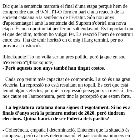
Dic que la sentència marcarà el final d'una etapa perquè hem de
comprendre que el 9-N i l'1-O formen part d'una reacció de la
societat catalana a la sentència de l'Estatut. Són nou anys
d'aprenentatge i amb la sentència del Suprem s'obrirà una nova
etapa. És una oportunitat per fer un salt endavant. És important que
el que decidim, tothom ho vulgui fer. La reacció l'hem de construir
entre tots, i ha de tenir horitzó en el mig i llarg termini, per no
provocar frustració.
[blockquote]"Jo no volia ser un pres polític, però ja que en soc,
n'exerceixo"[/blockquote]
- Però aquests nou anys també han tingut costos.
- Cada cop tenim més capacitat de compromís. I això és una gran
victòria. La repressió no està resultant un topall. És cert que està
tenint alguns efectes, perquè la repressió persegueix la divisió i fer-
nos caure en l'autocensura, però tinc la percepció que estem forts.
-
La legislatura catalana dona signes d’esgotament. Si no és a
finals d’anys serà la primera meitat de 2020, però tindrem
eleccions. Quina hauria de ser l’oferta dels partits?
- Coherència, empatia i determinació. Entenem que la situació és
complexa, però cal més determinació: el país continua immers en