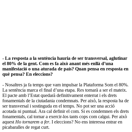
- La resposta a la sentència hauria de ser transversal, aglutinar
el 80% de la gent. Com es fa això anant més enllà d’una
manifestació o una aturada de país? Quan pensa en resposta en
què pensa? En eleccions?
- Nosaltres ja fa temps que vam impulsar la Plataforma Som el 80%.
La sentència marca el final d’una etapa. Res tornarà a ser el mateix.
El pacte amb l’Estat quedarà definitivament enterrat i els drets
fonamentals de la ciutadania condemnats. Per això, la resposta ha de
ser transversal i sostinguda en el temps. No pot ser una acció
acotada ni puntual. Ara cal definir el com. Si es condemnen els drets
fonamentals, cal tornar a exercir-los tants cops com calgui. Per això
aquest
Ho tornarem a fer
. I eleccions? No ens interessa entrar en
picabaralles de regat curt.