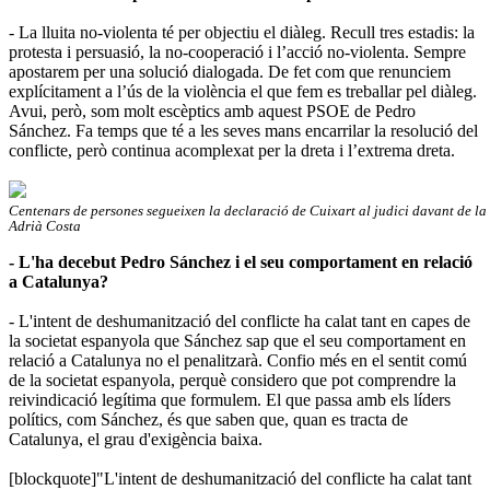
- La lluita no-violenta té per objectiu el diàleg. Recull tres estadis: la
protesta i persuasió, la no-cooperació i l’acció no-violenta. Sempre
apostarem per una solució dialogada. De fet com que renunciem
explícitament a l’ús de la violència el que fem es treballar pel diàleg.
Avui, però, som molt escèptics amb aquest PSOE de Pedro
Sánchez. Fa temps que té a les seves mans encarrilar la resolució del
conflicte, però continua acomplexat per la dreta i l’extrema dreta.
Centenars de persones segueixen la declaració de Cuixart al judici davant de l
Adrià Costa
- L'ha decebut Pedro Sánchez i el seu comportament en relació
a Catalunya?
- L'intent de deshumanització del conflicte ha calat tant en capes de
la societat espanyola que Sánchez sap que el seu comportament en
relació a Catalunya no el penalitzarà. Confio més en el sentit comú
de la societat espanyola, perquè considero que pot comprendre la
reivindicació legítima que formulem. El que passa amb els líders
polítics, com Sánchez, és que saben que, quan es tracta de
Catalunya, el grau d'exigència baixa.
[blockquote]"L'intent de deshumanització del conflicte ha calat tant