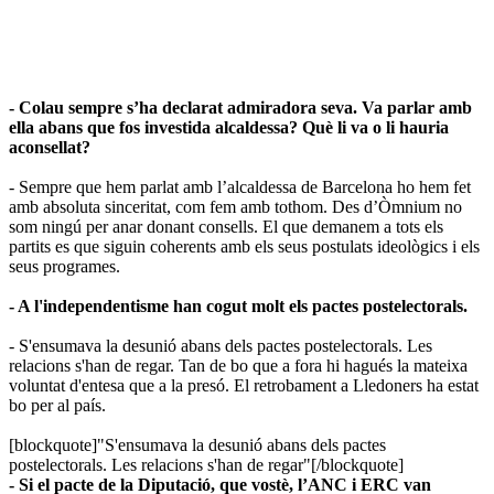
- Colau sempre s’ha declarat admiradora seva. Va parlar amb
ella abans que fos investida alcaldessa? Què li va o li hauria
aconsellat?
- Sempre que hem parlat amb l’alcaldessa de Barcelona ho hem fet
amb absoluta sinceritat, com fem amb tothom. Des d’Òmnium no
som ningú per anar donant consells. El que demanem a tots els
partits es que siguin coherents amb els seus postulats ideològics i els
seus programes.
- A l'independentisme han cogut molt els pactes postelectorals.
- S'ensumava la desunió abans dels pactes postelectorals. Les
relacions s'han de regar. Tan de bo que a fora hi hagués la mateixa
voluntat d'entesa que a la presó. El retrobament a Lledoners ha estat
bo per al país.
[blockquote]"S'ensumava la desunió abans dels pactes
postelectorals. Les relacions s'han de regar"[/blockquote]
- Si el pacte de la Diputació, que vostè, l’ANC i ERC van