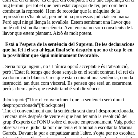
mig termini per tot el que hem estat capaços de fer, per com hem
combatut la repressió. Hem de recordar que la màquina de la
repressió no s'ha aturat, perquè hi ha processos judicials en marxa.
Però aquí ningú llença la tovallola. Estem sembrant una llavor que
no té odi i sí molta consciència. Avui encara no som conscients de la
llavor que estem plantant. Això és molt potent.
- Està a l’espera de la sentència del Suprem. De les declaracions
que ha fet i el seu al·legat final se’n desprèn que no té cap fe en
la possibilitat que sigui mínimament favorable.
- Seria força ingenu, no? L’única opció acceptable és l’absolució,
però l’Estat fa temps que dona senyals en el sentit contrari i el rei els
va donar carta blanca. Crec que estan cuinant una sentència, com la
instrucció, tan dura com visceral. Es pensen que serà un escarment,
però ja hem après que resistir també vol dir vèncer.
[blockquote]"Tinc el convenciment que la sentència serà dura i
desproporcionada"[/blockquote]
Tinc el convenciment que la sentència serà dura i desproporcionada,
i encara més després de veure el que han fet amb la resolució del
grup d'experts de l'ONU sobre el nostre empresonament. Vaig poder
observar en el judici la por que tenia el tribunal a escoltar la Marina
Garcés. Davant la por a empatitzar amb l'altre, s'opta per no escoltar.