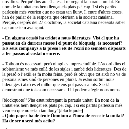
nosaltres. Perquè fins ara s'ha estat rebregant la paraula unitat. En
nom de la unitat ens hem llençat els plats pel cap. I si els partits
parlessin més veurien que no estan tan lluny. I, entre d'altres coses,
han de parlar de la resposta que oferiran a la societat catalana.
Perquè, després del 27 d'octubre, la societat catalana necessita saber
cap on estem avançant.
- En alguna ocasió ha cridat a nous lideratges. Vist el que ha
passat en els darrers mesos i el punt de bloqueig, és necessari?
Els seus companys a la presó i els de l’exili no semblen disposats
a fer passos al costat o enrere.
- Tothom és necessari, però ningú es imprescindible. L’acord dins el
sobiranisme va més enllà de les sigles i també dels lideratges. Des de
la presó o l’exili es fa molta feina, però és obvi que tot això no va de
personalismes sinó de persones en plural. Ja estan sortint nous
lideratges i això es el millor que ens pot passar a tots. S'està
demostrant que tots som necessaris. I hi podem afegir nous noms.
[blockquote]"S'ha estat rebregant la paraula unitat. En nom de la
unitat ens hem llençat els plats pel cap. I si els partits parlessin més
veurien que no estan tan lluny"[/blockquote]
- Quin paper ha de tenir Òmnium a l’hora de recosir la unitat?
Ha de ser o serà més actiu?