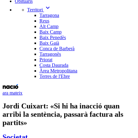
Obituaris
expand_more
Territori
Tarragona
Reus
Alt Camp
Baix Camp
Baix Penedès
Baix Gaià
Conca de Barberà
Tarragonès
Priorat
Costa Daurada
Àrea Metropolitana
Terres de l'Ebre
ara mateix
Jordi Cuixart: «Si hi ha inacció quan
arribi la sentència, passarà factura als
partits»
Societat