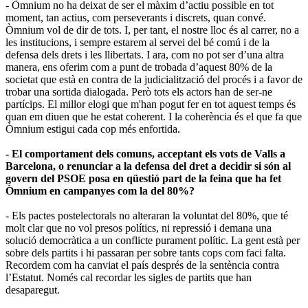
- Òmnium no ha deixat de ser el màxim d’actiu possible en tot
moment, tan actius, com perseverants i discrets, quan convé.
Òmnium vol de dir de tots. I, per tant, el nostre lloc és al carrer, no a
les institucions, i sempre estarem al servei del bé comú i de la
defensa dels drets i les llibertats. I ara, com no pot ser d’una altra
manera, ens oferim com a punt de trobada d’aquest 80% de la
societat que està en contra de la judicialització del procés i a favor de
trobar una sortida dialogada. Però tots els actors han de ser-ne
partícips. El millor elogi que m'han pogut fer en tot aquest temps és
quan em diuen que he estat coherent. I la coherència és el que fa que
Òmnium estigui cada cop més enfortida.
- El comportament dels comuns, acceptant els vots de Valls a
Barcelona, o renunciar a la defensa del dret a decidir si són al
govern del PSOE posa en qüestió part de la feina que ha fet
Òmnium en campanyes com la del 80%?
- Els pactes postelectorals no alteraran la voluntat del 80%, que té
molt clar que no vol presos polítics, ni repressió i demana una
solució democràtica a un conflicte purament polític. La gent està per
sobre dels partits i hi passaran per sobre tants cops com faci falta.
Recordem com ha canviat el país després de la sentència contra
l’Estatut. Només cal recordar les sigles de partits que han
desaparegut.