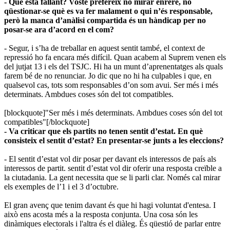
- Què està fallant? Vostè prefereix no mirar enrere, no
qüestionar-se què es va fer malament o qui n’és responsable,
però la manca d’anàlisi compartida és un hàndicap per no
posar-se ara d’acord en el com?
- Segur, i s’ha de treballar en aquest sentit també, el context de
repressió ho fa encara més difícil. Quan acabem al Suprem venen els
del jutjat 13 i els del TSJC. Hi ha un munt d’aprenentatges als quals
farem bé de no renunciar. Jo dic que no hi ha culpables i que, en
qualsevol cas, tots som responsables d’on som avui. Ser més i més
determinats. Ambdues coses són del tot compatibles.
[blockquote]"Ser més i més determinats. Ambdues coses són del tot
compatibles"[/blockquote]
- Va criticar que els partits no tenen sentit d’estat. En què
consisteix el sentit d’estat? En presentar-se junts a les eleccions?
- El sentit d’estat vol dir posar per davant els interessos de país als
interessos de partit. sentit d’estat vol dir oferir una resposta creïble a
la ciutadania. La gent necessita que se li parli clar. Només cal mirar
els exemples de l’1 i el 3 d’octubre.
El gran avenç que tenim davant és que hi hagi voluntat d'entesa. I
això ens acosta més a la resposta conjunta. Una cosa són les
dinàmiques electorals i l'altra és el diàleg. És qüestió de parlar entre