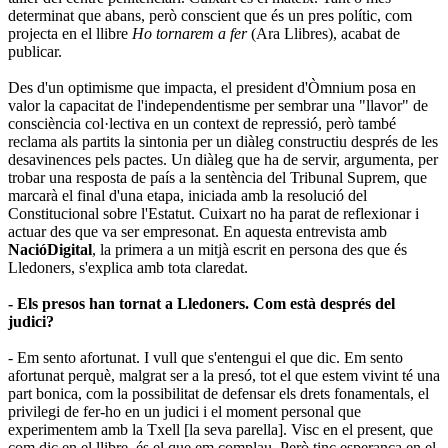
determinat que abans, però conscient que és un pres polític, com
projecta en el llibre
Ho tornarem a fer
(Ara Llibres), acabat de
publicar.
Des d'un optimisme que impacta, el president d'Òmnium posa en
valor la capacitat de l'independentisme per sembrar una "llavor" de
consciència col·lectiva en un context de repressió, però també
reclama als partits la sintonia per un diàleg constructiu després de les
desavinences pels pactes. Un diàleg que ha de servir, argumenta, per
trobar una resposta de país a la sentència del Tribunal Suprem, que
marcarà el final d'una etapa, iniciada amb la resolució del
Constitucional sobre l'Estatut. Cuixart no ha parat de reflexionar i
actuar des que va ser empresonat. En aquesta entrevista amb
NacióDigital
, la primera a un mitjà escrit en persona des que és
Lledoners, s'explica amb tota claredat.
- Els presos han tornat a Lledoners. Com està després del
judici?
- Em sento afortunat. I vull que s'entengui el que dic. Em sento
afortunat perquè, malgrat ser a la presó, tot el que estem vivint té una
part bonica, com la possibilitat de defensar els drets fonamentals, el
privilegi de fer-ho en un judici i el moment personal que
experimentem amb la Txell [la seva parella]. Visc en el present, que
com dic en el llibre, és el que em complau. Però tinc esperança en el