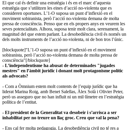
El que cal és definir una estratègia i és en el marc d’aquesta
estratègia que s’utilitzen les eines d’acció no-violenta que es
consideren oportunes. L’1-O suposa un punt d’inflexió en el
moviment sobiranista, però l’acció no-violenta demana de molta
pressa de consciència. Penso que en els propers anys en veurem les
seves potencialitats. Alhora, suposa tenir molt clara, serenament, la
magnitud del que estem parlant. La desobediència civil és només un
dels molts instruments de l’acció no-violenta, ni de bon tros l’únic.
[blockquote]"L’1-O suposa un punt d’inflexió en el moviment
sobiranista, però l’acció no-violenta demana de molta pressa de
consciència"[/blockquote]
- L’independentisme ha abusat de determinades "jugades
mestres" en l’àmbit jurídic i donant molt protagonisme polític
als advocats?
- Com a Òmnium estem molt contents de l’equip jurídic que ha
liderat Marina Roig, amb Benet Salellas, Àlex Solà i Olivier Peter,
però us asseguro que no han influït ni un mil·límetre en l’estratègia
política de l’entitat.
- El president de la Generalitat va desobeir i s’arrisca a ser
inhabilitat per no treure un llaç groc. Creu que val la pena?
- Ens cal fer molta pedagogia. La desobediència civil no té res a