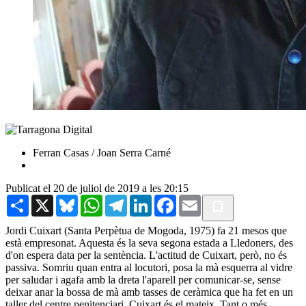
Ferran Casas / Joan Serra Carné
Publicat el 20 de juliol de 2019 a les 20:15
Share
X
Bluesky
WhatsApp
Telegram
LinkedIn
Facebook
Email
Jordi Cuixart (Santa Perpètua de Mogoda, 1975) fa 21 mesos que
està empresonat. Aquesta és la seva segona estada a Lledoners, des
d'on espera data per la sentència. L'actitud de Cuixart, però, no és
passiva. Somriu quan entra al locutori, posa la mà esquerra al vidre
per saludar i agafa amb la dreta l'aparell per comunicar-se, sense
deixar anar la bossa de mà amb tasses de ceràmica que ha fet en un
taller del centre penitenciari. Cuixart és el mateix. Tant o més