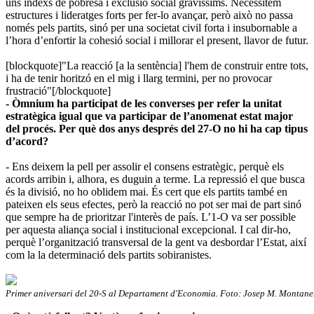
uns índexs de pobresa i exclusió social gravíssims. Necessitem
estructures i lideratges forts per fer-lo avançar, però això no passa
només pels partits, sinó per una societat civil forta i insubornable a
l’hora d’enfortir la cohesió social i millorar el present, llavor de futur.
[blockquote]"La reacció [a la sentència] l'hem de construir entre tots,
i ha de tenir horitzó en el mig i llarg termini, per no provocar
frustració"[/blockquote]
- Òmnium ha participat de les converses per refer la unitat
estratègica igual que va participar de l’anomenat estat major
del procés. Per què dos anys després del 27-O no hi ha cap tipus
d’acord?
- Ens deixem la pell per assolir el consens estratègic, perquè els
acords arribin i, alhora, es duguin a terme. La repressió el que busca
és la divisió, no ho oblidem mai. És cert que els partits també en
pateixen els seus efectes, però la reacció no pot ser mai de part sinó
que sempre ha de prioritzar l'interès de país. L’1-O va ser possible
per aquesta aliança social i institucional excepcional. I cal dir-ho,
perquè l’organització transversal de la gent va desbordar l’Estat, així
com la la determinació dels partits sobiranistes.
Primer aniversari del 20-S al Departament d'Economia. Foto: Josep M. Montane