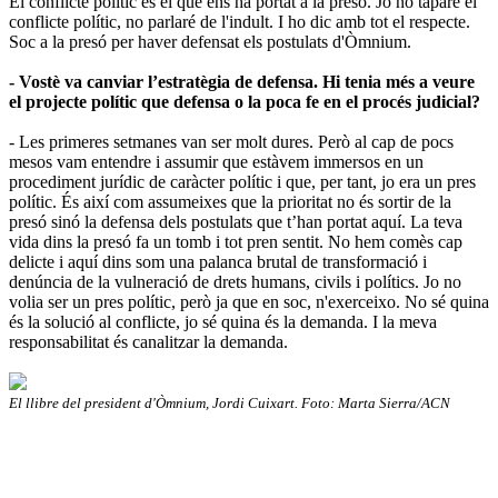
El conflicte polític és el que ens ha portat a la presó. Jo no taparé el
conflicte polític, no parlaré de l'indult. I ho dic amb tot el respecte.
Soc a la presó per haver defensat els postulats d'Òmnium.
- Vostè va canviar l’estratègia de defensa. Hi tenia més a veure
el projecte polític que defensa o la poca fe en el procés judicial?
- Les primeres setmanes van ser molt dures. Però al cap de pocs
mesos vam entendre i assumir que estàvem immersos en un
procediment jurídic de caràcter polític i que, per tant, jo era un pres
polític. És així com assumeixes que la prioritat no és sortir de la
presó sinó la defensa dels postulats que t’han portat aquí. La teva
vida dins la presó fa un tomb i tot pren sentit. No hem comès cap
delicte i aquí dins som una palanca brutal de transformació i
denúncia de la vulneració de drets humans, civils i polítics. Jo no
volia ser un pres polític, però ja que en soc, n'exerceixo. No sé quina
és la solució al conflicte, jo sé quina és la demanda. I la meva
responsabilitat és canalitzar la demanda.
El llibre del president d'Òmnium, Jordi Cuixart. Foto: Marta Sierra/ACN