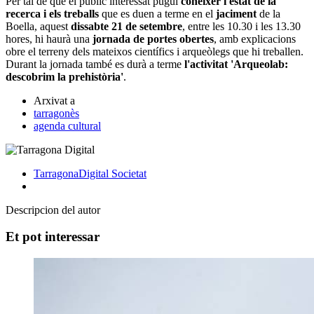
Per tal de que el públic interessat pugui
conèixer l'estat de la
recerca i els treballs
que es duen a terme en el
jaciment
de la
Boella, aquest
dissabte 21 de setembre
, entre les 10.30 i les 13.30
hores, hi haurà una
jornada de portes obertes
, amb explicacions
obre el terreny dels mateixos científics i arqueòlegs que hi treballen.
Durant la jornada també es durà a terme
l'activitat 'Arqueolab:
descobrim la prehistòria'
.
Arxivat a
tarragonès
agenda cultural
TarragonaDigital
Societat
Descripcion del autor
Et pot interessar