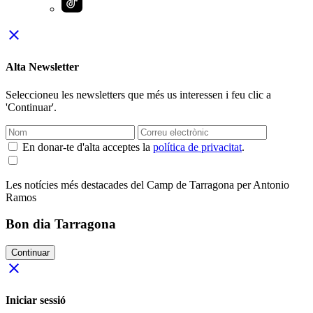
close
Alta Newsletter
Seleccioneu les newsletters que més us interessen i feu clic a
'Continuar'.
En donar-te d'alta acceptes la
política de privacitat
.
Les notícies més destacades del Camp de Tarragona per Antonio
Ramos
Bon dia Tarragona
Continuar
close
Iniciar sessió