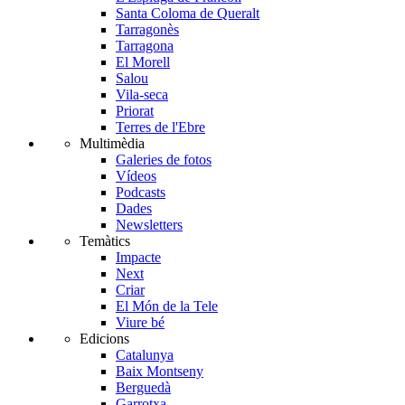
Santa Coloma de Queralt
Tarragonès
Tarragona
El Morell
Salou
Vila-seca
Priorat
Terres de l'Ebre
Multimèdia
Galeries de fotos
Vídeos
Podcasts
Dades
Newsletters
Temàtics
Impacte
Next
Criar
El Món de la Tele
Viure bé
Edicions
Catalunya
Baix Montseny
Berguedà
Garrotxa