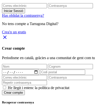
Iniciar Sessió
Has oblidat la contrasenya?
No tens compte a Tarragona Digital?
Crea'n un gratis
close
Crear compte
Periodisme
en català
, gràcies a una comunitat de gent com tu
He llegit i entenc la política de privacitat
Crear compte
Recuperar contrasenya