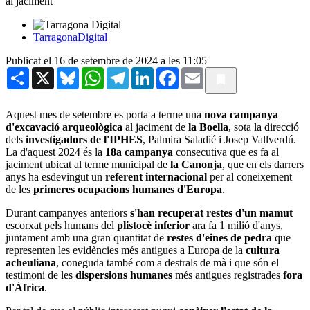
al jaciment
TarragonaDigital
Publicat el 16 de setembre de 2024 a les 11:05
Share
X
Bluesky
WhatsApp
Telegram
LinkedIn
Facebook
Email
Aquest mes de setembre es porta a terme una
nova campanya
d'excavació arqueològica
al jaciment de
la Boella
, sota la direcció
dels
investigadors de l'IPHES
, Palmira Saladié i Josep Vallverdú.
La d'aquest 2024 és la
18a campanya
consecutiva que es fa al
jaciment ubicat al terme municipal de
la Canonja
, que en els darrers
anys ha esdevingut un
referent internacional
per al coneixement
de les
primeres ocupacions humanes d'Europa
.
Durant campanyes anteriors
s'han recuperat restes d'un mamut
escorxat pels humans del
plistocè inferior
ara fa 1 milió d'anys,
juntament amb una gran quantitat de
restes d'eines de pedra
que
representen les evidències més antigues a Europa de la
cultura
acheuliana
, coneguda també com a destrals de mà i que són el
testimoni de les
dispersions humanes
més antigues registrades
fora
d'Àfrica
.