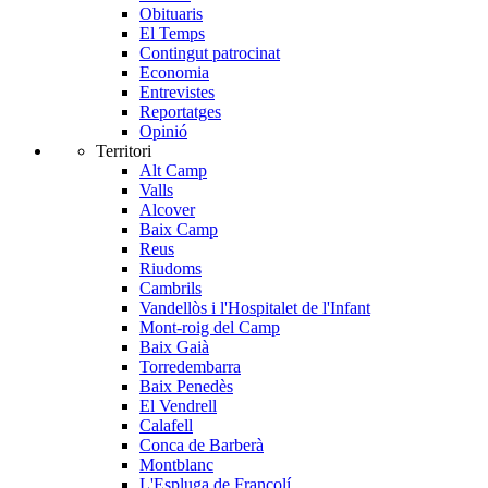
Obituaris
El Temps
Contingut patrocinat
Economia
Entrevistes
Reportatges
Opinió
Territori
Alt Camp
Valls
Alcover
Baix Camp
Reus
Riudoms
Cambrils
Vandellòs i l'Hospitalet de l'Infant
Mont-roig del Camp
Baix Gaià
Torredembarra
Baix Penedès
El Vendrell
Calafell
Conca de Barberà
Montblanc
L'Espluga de Francolí