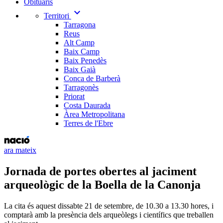
Obituaris
expand_more
Territori
Tarragona
Reus
Alt Camp
Baix Camp
Baix Penedès
Baix Gaià
Conca de Barberà
Tarragonès
Priorat
Costa Daurada
Àrea Metropolitana
Terres de l'Ebre
ara mateix
Jornada de portes obertes al jaciment
arqueològic de la Boella de la Canonja
La cita és aquest dissabte 21 de setembre, de 10.30 a 13.30 hores, i
comptarà amb la presència dels arqueòlegs i científics que treballen