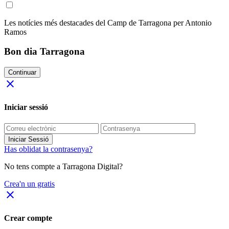
Les notícies més destacades del Camp de Tarragona per Antonio
Ramos
Bon dia Tarragona
Continuar
close
Iniciar sessió
Iniciar Sessió
Has oblidat la contrasenya?
No tens compte a Tarragona Digital?
Crea'n un gratis
close
Crear compte