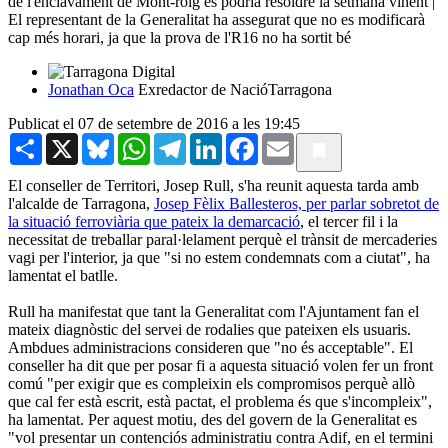
de l'enclavament de Mont-roig es podria resoldre la setmana vinent |
El representant de la Generalitat ha assegurat que no es modificarà
cap més horari, ja que la prova de l'R16 no ha sortit bé
Jonathan Oca
Exredactor de NacióTarragona
Publicat el 07 de setembre de 2016 a les 19:45
Share
X
Bluesky
WhatsApp
Telegram
LinkedIn
Facebook
Email
El conseller de Territori, Josep Rull, s'ha reunit aquesta tarda amb
l'alcalde de Tarragona,
Josep Fèlix Ballesteros, per parlar sobretot de
la situació ferroviària que pateix la demarcació
, el tercer fil i la
necessitat de treballar paral·lelament perquè el trànsit de mercaderies
vagi per l'interior, ja que "si no estem condemnats com a ciutat", ha
lamentat el batlle.
Rull ha manifestat que tant la Generalitat com l'Ajuntament fan el
mateix diagnòstic del servei de rodalies que pateixen els usuaris.
Ambdues administracions consideren que "no és acceptable". El
conseller ha dit que per posar fi a aquesta situació volen fer un front
comú "per exigir que es compleixin els compromisos perquè allò
que cal fer està escrit, està pactat, el problema és que s'incompleix",
ha lamentat. Per aquest motiu, des del govern de la Generalitat es
"vol presentar un contenciós administratiu contra Adif, en el termini