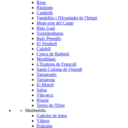
Reus
Riudoms
Cambrils
Vandellòs i l'Hospitalet de l'Infant
Mont-roig del Camp
Baix Gaià
Torredembarra
Baix Penedès
El Vendrell
Calafell
Conca de Barberà
Montblanc
L'Espluga de Francolí
Santa Coloma de Queralt
Tarragonès
Tarragona
El Morell
Salou
Vila-seca
Priorat
Terres de l'Ebre
Multimèdia
Galeries de fotos
Vídeos
Podcasts