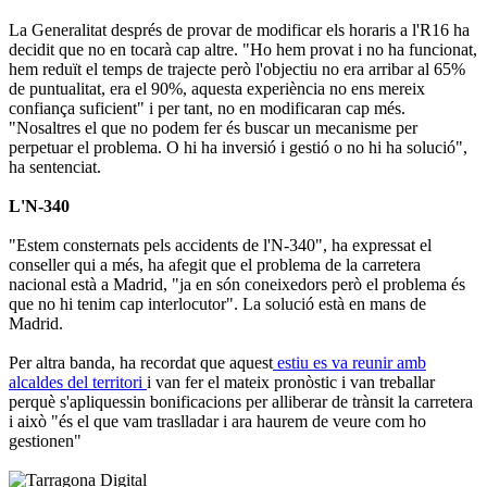
La Generalitat després de provar de modificar els horaris a l'R16 ha
decidit que no en tocarà cap altre. "Ho hem provat i no ha funcionat,
hem reduït el temps de trajecte però l'objectiu no era arribar al 65%
de puntualitat, era el 90%, aquesta experiència no ens mereix
confiança suficient" i per tant, no en modificaran cap més.
"Nosaltres el que no podem fer és buscar un mecanisme per
perpetuar el problema. O hi ha inversió i gestió o no hi ha solució",
ha sentenciat.
L'N-340
"Estem consternats pels accidents de l'N-340", ha expressat el
conseller qui a més, ha afegit que el problema de la carretera
nacional està a Madrid, "ja en són coneixedors però el problema és
que no hi tenim cap interlocutor". La solució està en mans de
Madrid.
Per altra banda, ha recordat que aquest
estiu es va reunir amb
alcaldes del territori
i van fer el mateix pronòstic i van treballar
perquè s'apliquessin bonificacions per alliberar de trànsit la carretera
i això "és el que vam traslladar i ara haurem de veure com ho
gestionen"