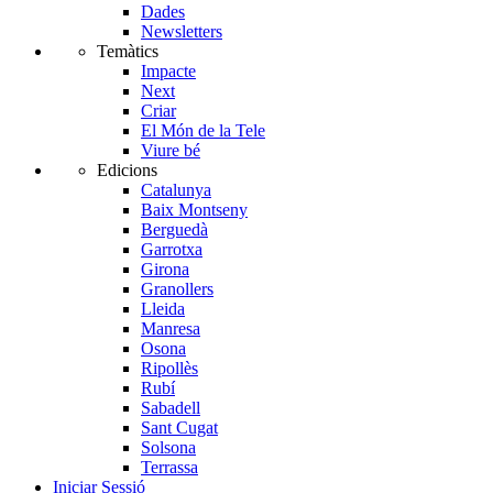
Dades
Newsletters
Temàtics
Impacte
Next
Criar
El Món de la Tele
Viure bé
Edicions
Catalunya
Baix Montseny
Berguedà
Garrotxa
Girona
Granollers
Lleida
Manresa
Osona
Ripollès
Rubí
Sabadell
Sant Cugat
Solsona
Terrassa
Iniciar Sessió