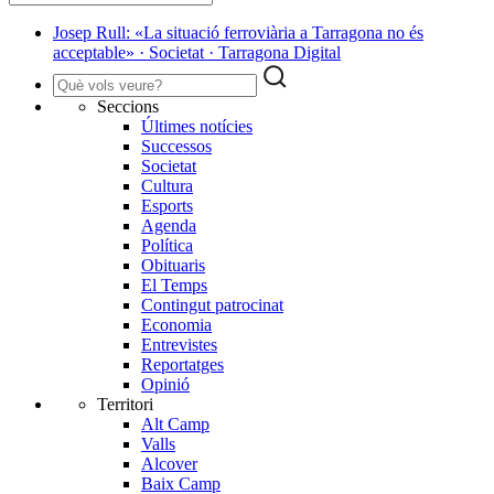
Josep Rull: «La situació ferroviària a Tarragona no és
acceptable» · Societat · Tarragona Digital
Seccions
Últimes notícies
Successos
Societat
Cultura
Esports
Agenda
Política
Obituaris
El Temps
Contingut patrocinat
Economia
Entrevistes
Reportatges
Opinió
Territori
Alt Camp
Valls
Alcover
Baix Camp