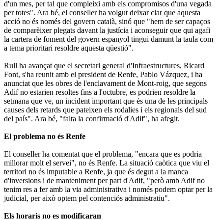
d'un mes, per tal que compleixi amb els compromisos d'una vegada
per totes". Ara bé, el conseller ha volgut deixar clar que aquesta
acció no és només del govern català, sinó que "hem de ser capaços
de comparèixer plegats davant la justícia i aconseguir que qui agafi
la cartera de foment del govern espanyol tingui damunt la taula com
a tema prioritari resoldre aquesta qüestió".
Rull ha avançat que el secretari general d'Infraestructures, Ricard
Font, s'ha reunit amb el president de Renfe, Pablo Vázquez, i ha
anunciat que les obres de l'enclavament de Mont-roig, que segons
Adif no estarien resoltes fins a l'octubre, es podrien resoldre la
setmana que ve, un incident important que és una de les principals
causes dels retards que pateixen els rodalies i els regionals del sud
del país". Ara bé, "falta la confirmació d'Adif", ha afegit.
El problema no és Renfe
El conseller ha comentat que el problema, "encara que es podria
millorar molt el servei", no és Renfe. La situació caòtica que viu el
territori no és imputable a Renfe, ja que és degut a la manca
d'inversions i de manteniment per part d'Adif, "però amb Adif no
tenim res a fer amb la via administrativa i només podem optar per la
judicial, per això optem pel contenciós administratiu".
Els horaris no es modificaran