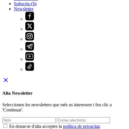
Subscriu-t'hi
Newsletter
close
Alta Newsletter
Seleccioneu les newsletters que més us interessen i feu clic a
'Continuar'.
En donar-te d'alta acceptes la
política de privacitat
.