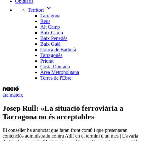
Obituaris
expand_more
Territori
Tarragona
Reus
Alt Camp
Baix Camp
Baix Penedès
Baix Gaià
Conca de Barberà
Tarragonès
Priorat
Costa Daurada
Àrea Metropolitana
Terres de l'Ebre
ara mateix
Josep Rull: «La situació ferroviària a
Tarragona no és acceptable»
El conseller ha anunciat que faran front comú i que presentaran
contenciós administratiu contra Adif en el termini d'un mes | L'avaria