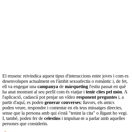
El reusenc reivindica aquest tipus d'interaccions entre joves i com es
desenvolupen actualment en l'àmbit sexoafectiu o romàntic i, de fet,
ell va engegar una
campanya
de
màrqueting
l'estiu passat en què
ha anat mostrant al seu perfil com és viatjar i
tenir cites
pel món
. A
l'aplicació, cadascú pot penjar un vídeo
responent preguntes
i, a
partir d'aquí, es poden
generar converses
; llavors, els amics
poden veure, respondre i comentar en els teus missatges directes,
sense que la persona amb qui s'està "tenint la cita" o lligant ho vegi.
I, també, poden fer de
celestins
i impulsar-te a parlar amb aquelles
persones que considerin.