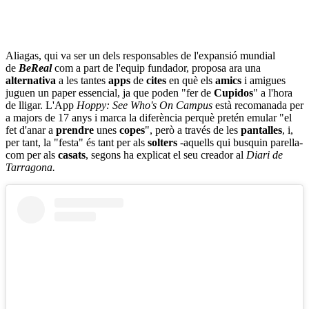
Aliagas, qui va ser un dels responsables de l'expansió mundial
de
BeReal
com a part de l'equip fundador, proposa ara una
alternativa
a les tantes
apps
de
cites
en què els
amics
i amigues
juguen un paper essencial, ja que poden "fer de
Cupidos
" a l'hora
de lligar. L'App
Hoppy: See Who's On Campus
està recomanada per
a majors de 17 anys i marca la diferència perquè pretén emular "el
fet d'anar a
prendre
unes
copes
", però a través de les
pantalles
, i,
per tant, la "festa" és tant per als
solters
-aquells qui busquin parella-
com per als
casats
, segons ha explicat el seu creador al
Diari de
Tarragona.