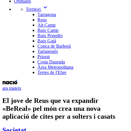
Obituaris
expand_more
Territori
Tarragona
Reus
Alt Camp
Baix Camp
Baix Penedès
Baix Gaià
Conca de Barberà
Tarragonès
Priorat
Costa Daurada
Àrea Metropolitana
Terres de l'Ebre
ara mateix
El jove de Reus que va expandir
«BeReal» pel món crea una nova
aplicació de cites per a solters i casats
Societat