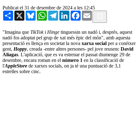
Publicat el 31 de desembre de 2024 a les 12:45
Share
X
Bluesky
WhatsApp
Telegram
LinkedIn
Facebook
Email
"Imagina que
TikTok
i
Hinge
tinguessin un nadó i, després, aquest
nadó fos adoptat pel grup de xat més èpic del món", amb aquesta
presentació es llença en societat la nova
xarxa social
per a conèixer
gent,
Hoppy
, creada -entre altres persones- pel jove reusenc
David
Aliagas
. L'aplicació, que es va estrenar el passat diumenge 29 de
desembre, encara roman en el
número 1
en la classificació de
l'
AppleStore
de xarxes socials, on ja té una puntuació de 3,1
estrelles sobre cinc.