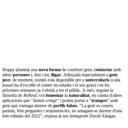
Hoppy
planteja una
nova forma
de conèixer gent,
contactar
amb
altres
persones
i, fins i tot,
lligar
. Adreçada especialment a
gent
jove
, de moment, només està disponible per a
universitaris
(cada
usuari ha d'escollir el centre on estudia i el seu grau) i en les
pròximes setmanes ja s'obrirà a tot el públic. A més, seguint la
filosofia de
BeReal
, vol
fomentar
la
naturalitat
, en contra d'altres
aplicacions que "donen
cringe
" i poden portar a "
trampes
" amb
gent que s'amaga darrere de
perfils falsos
. "La gent es coneix
parlant, fent preguntes i responent-les, no amagant-se darrere d'una
foto editada del 2022", exposa al seu
Instagram
David Aliagas.