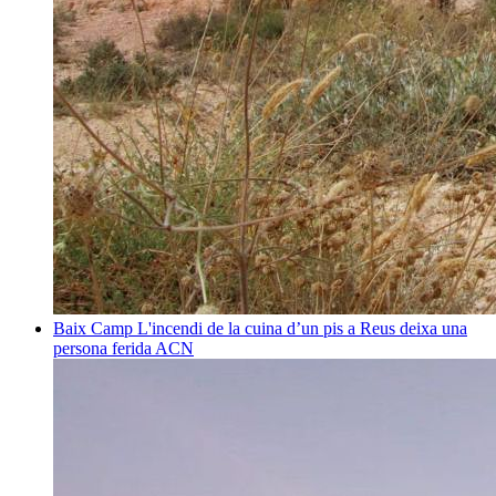
Baix Camp
L'incendi de la cuina d’un pis a Reus deixa una
persona ferida
ACN