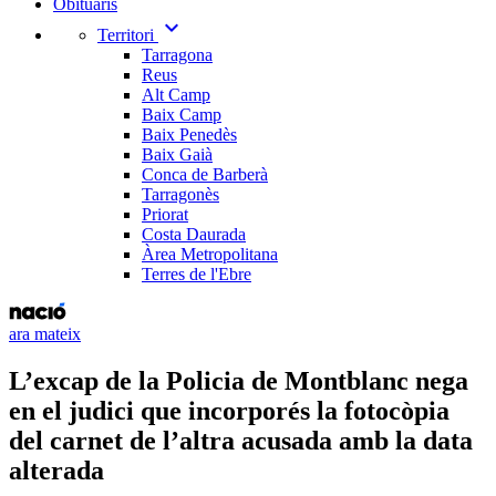
Obituaris
expand_more
Territori
Tarragona
Reus
Alt Camp
Baix Camp
Baix Penedès
Baix Gaià
Conca de Barberà
Tarragonès
Priorat
Costa Daurada
Àrea Metropolitana
Terres de l'Ebre
ara mateix
L’excap de la Policia de Montblanc nega
en el judici que incorporés la fotocòpia
del carnet de l’altra acusada amb la data
alterada