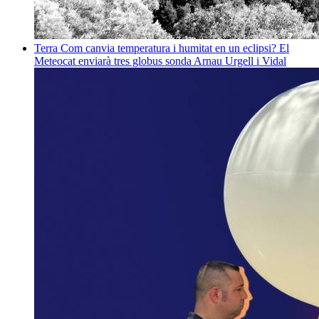
Terra
Com canvia temperatura i humitat en un eclipsi? El
Meteocat enviarà tres globus sonda
Arnau Urgell i Vidal