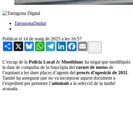
TarragonaDigital
Publicat el 14 de maig de 2025 a les 16:57
Share
X
Bluesky
WhatsApp
Telegram
LinkedIn
Facebook
Email
L’excap de la
Policia Local
de
Montblanc
ha negat que modifiqués
la data de compulsa de la fotocòpia del
carnet de motos
de
l’aspirant a les dues places d’agents del
procés d’oposició de 2011
.
També ha assegurat que no va incorporar aquest document a
l’expedient per permetre l’
admissió
a la selecció de la també
acusada.