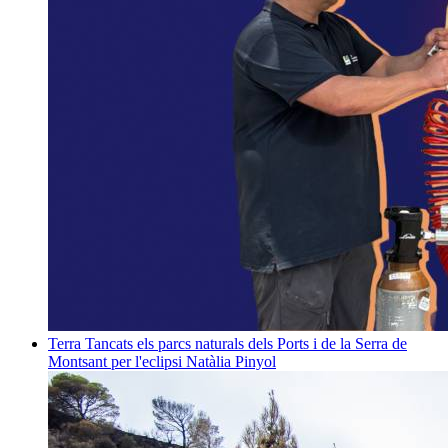
Terra
Tancats els parcs naturals dels Ports i de la Serra de
Montsant per l'eclipsi
Natàlia Pinyol