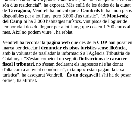
són d'ús residencial", ha exposat. Més enllà de les dades de la ciutat
de
Tarragona
, Vendrell ha indicat que a
Cambrils
hi ha "nou pisos
disponibles per a tot l'any, però 3.800 d'ús turístic". "A
Mont-roig
del Camp
hi ha 3.000 habitatges turístics, vint pisos de lloguer de
temporada i dos de lloguer per a tot l'any; que costen 1.300 euros al
mes. Així no podem viure", ha reblat.
Vendrell ha recordat la
pàgina web
que des de la
CUP
han posat en
marxa per detectar i
denunciar els pisos turístics sense llicència
,
amb la voluntat de traslladar la informació a l'Agència Tributària de
Catalunya. "S'estan cometent un seguit d'
infraccions
de
caràcter
fiscal i tributari
, no s'estan declarant els ingressos ni s'ha donat
d'alta com a activitat econòmica", ni tampoc estan pagant la taxa
turística", ha assegurat Vendrell. "
És un desgavell
i s'hi ha de posar
ordre", ha afirmat.