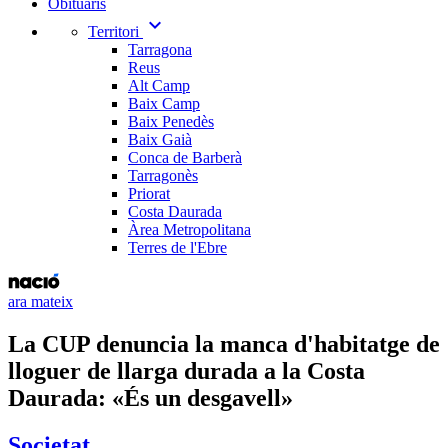
Obituaris
expand_more
Territori
Tarragona
Reus
Alt Camp
Baix Camp
Baix Penedès
Baix Gaià
Conca de Barberà
Tarragonès
Priorat
Costa Daurada
Àrea Metropolitana
Terres de l'Ebre
ara mateix
La CUP denuncia la manca d'habitatge de
lloguer de llarga durada a la Costa
Daurada: «És un desgavell»
Societat