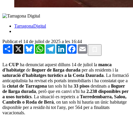
TarragonaDigital
Publicat el 14 de juliol de 2025 a les 16:44
Share
X
Bluesky
WhatsApp
Telegram
LinkedIn
Facebook
Email
La
CUP
ha denunciat aquest dilluns 14 de juliol la
manca
d'habitatge
de
lloguer de llarga durada
per als residents i la
saturació d'habitatges turístics a la Costa Daurada
. La formació
anticapitalista ha revisat els portals immobiliaris i ha constatat que a
la
ciutat de Tarragona
tan sols hi ha
33 pisos
destinats a
lloguer
de llarga durada
, però que en canvi n'hi ha
2.238 disponibles per
a usos turístics
. La situació es repeteix a
Torredembarra, Salou,
Cambrils o Roda de Berà
, on tan sols hi hauria un únic habitatge
disponible per a residir-hi tot l'any, per 564 per a finalitats
vacacionals.