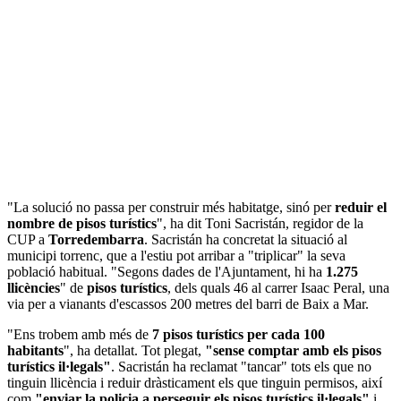
"La solució no passa per construir més habitatge, sinó per
reduir el
nombre de pisos turístics
", ha dit Toni Sacristán, regidor de la
CUP a
Torredembarra
. Sacristán ha concretat la situació al
municipi torrenc, que a l'estiu pot arribar a "triplicar" la seva
població habitual. "Segons dades de l'Ajuntament, hi ha
1.275
llicències
" de
pisos turístics
, dels quals 46 al carrer Isaac Peral, una
via per a vianants d'escassos 200 metres del barri de Baix a Mar.
"Ens trobem amb més de
7 pisos turístics per cada 100
habitants
", ha detallat. Tot plegat,
"sense comptar amb els pisos
turístics il·legals"
. Sacristán ha reclamat "tancar" tots els que no
tinguin llicència i reduir dràsticament els que tinguin permisos, així
com
"enviar la policia a perseguir els pisos turístics il·legals"
i