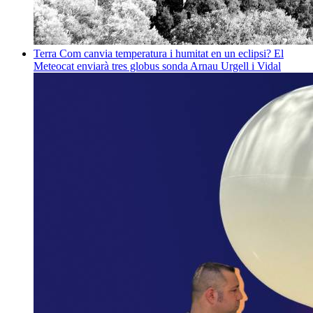
Terra
Com canvia temperatura i humitat en un eclipsi? El
Meteocat enviarà tres globus sonda
Arnau Urgell i Vidal