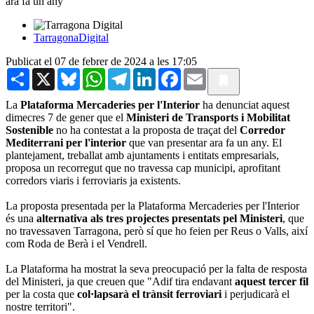
ara fa un any
TarragonaDigital
Publicat el 07 de febrer de 2024 a les 17:05
Share
X
Bluesky
WhatsApp
Telegram
LinkedIn
Facebook
Email
La
Plataforma Mercaderies per l'Interior
ha denunciat aquest
dimecres 7 de gener que el
Ministeri de Transports i Mobilitat
Sostenible
no ha contestat a la proposta de traçat del
Corredor
Mediterrani per l'interior
que van presentar ara fa un any. El
plantejament, treballat amb ajuntaments i entitats empresarials,
proposa un recorregut que no travessa cap municipi, aprofitant
corredors viaris i ferroviaris ja existents.
La proposta presentada per la Plataforma Mercaderies per l'Interior
és una
alternativa als tres projectes presentats pel Ministeri
, que
no travessaven Tarragona, però sí que ho feien per Reus o Valls, així
com Roda de Berà i el Vendrell.
La Plataforma ha mostrat la seva preocupació per la falta de resposta
del Ministeri, ja que creuen que "Adif tira endavant
aquest tercer fil
per la costa que
col·lapsarà el trànsit ferroviari
i perjudicarà el
nostre territori".