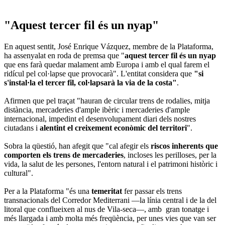
"Aquest tercer fil és un nyap"
En aquest sentit, José Enrique Vázquez, membre de la Plataforma,
ha assenyalat en roda de premsa que "
aquest tercer fil és un nyap
que ens farà quedar malament amb Europa i amb el qual farem el
ridícul pel col·lapse que provocarà". L'entitat considera que
"si
s'instal·la el tercer fil, col·lapsarà la via de la costa"
.
Afirmen que pel traçat "hauran de circular trens de rodalies, mitja
distància, mercaderies d'ample ibèric i mercaderies d'ample
internacional, impedint el desenvolupament diari dels nostres
ciutadans i
alentint el creixement econòmic del territori
".
Sobra la qüestió, han afegit que "cal afegir els
riscos inherents que
comporten els trens de mercaderies
, incloses les perilloses, per la
vida, la salut de les persones, l'entorn natural i el patrimoni històric i
cultural".
Per a la Plataforma "és una
temeritat
fer passar els trens
transnacionals del Corredor Mediterrani —la línia central i de la del
litoral que conflueixen al nus de Vila-seca—, amb gran tonatge i
més llargada i amb molta més freqüència, per unes vies que van ser