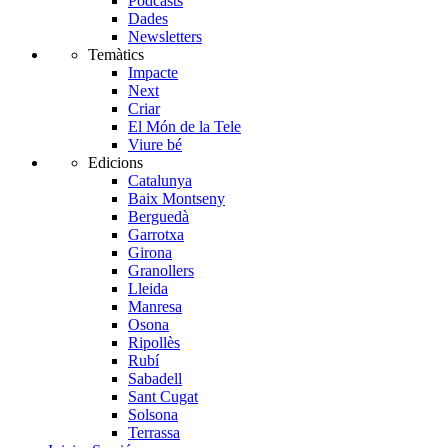
Podcasts
Dades
Newsletters
Temàtics
Impacte
Next
Criar
El Món de la Tele
Viure bé
Edicions
Catalunya
Baix Montseny
Berguedà
Garrotxa
Girona
Granollers
Lleida
Manresa
Osona
Ripollès
Rubí
Sabadell
Sant Cugat
Solsona
Terrassa