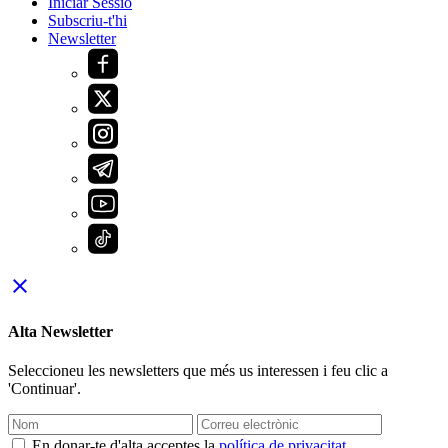
Iniciar Sessió
Subscriu-t'hi
Newsletter
close
Alta Newsletter
Seleccioneu les newsletters que més us interessen i feu clic a
'Continuar'.
En donar-te d'alta acceptes la
política de privacitat
.