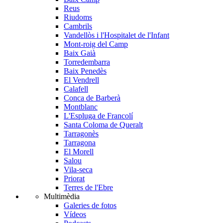
Reus
Riudoms
Cambrils
Vandellòs i l'Hospitalet de l'Infant
Mont-roig del Camp
Baix Gaià
Torredembarra
Baix Penedès
El Vendrell
Calafell
Conca de Barberà
Montblanc
L'Espluga de Francolí
Santa Coloma de Queralt
Tarragonès
Tarragona
El Morell
Salou
Vila-seca
Priorat
Terres de l'Ebre
Multimèdia
Galeries de fotos
Vídeos