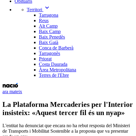
Obituaris
expand_more
Territori
Tarragona
Reus
Alt Camp
Baix Camp
Baix Penedès
Baix Gaià
Conca de Barberà
Tarragonès
Priorat
Costa Daurada
Àrea Metropolitana
Terres de l'Ebre
ara mateix
La Plataforma Mercaderies per l'Interior
insisteix: «Aquest tercer fil és un nyap»
L'entitat ha denunciat que encara no ha rebut resposta del Ministeri
de Transports i Mobilitat Sostenible a la proposta que va presentar