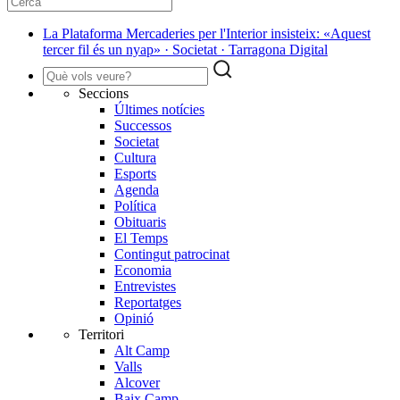
La Plataforma Mercaderies per l'Interior insisteix: «Aquest
tercer fil és un nyap» · Societat · Tarragona Digital
Seccions
Últimes notícies
Successos
Societat
Cultura
Esports
Agenda
Política
Obituaris
El Temps
Contingut patrocinat
Economia
Entrevistes
Reportatges
Opinió
Territori
Alt Camp
Valls
Alcover
Baix Camp