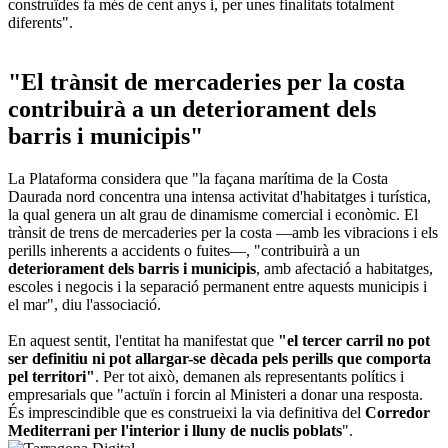
construïdes fa més de cent anys i, per unes finalitats totalment
diferents".
"El trànsit de mercaderies per la costa
contribuirà a un deteriorament dels
barris i municipis"
La Plataforma considera que "la façana marítima de la Costa
Daurada nord concentra una intensa activitat d'habitatges i turística,
la qual genera un alt grau de dinamisme comercial i econòmic. El
trànsit de trens de mercaderies per la costa —amb les vibracions i els
perills inherents a accidents o fuites—, "contribuirà a un
deteriorament dels barris i municipis
, amb afectació a habitatges,
escoles i negocis i la separació permanent entre aquests municipis i
el mar", diu l'associació.
En aquest sentit, l'entitat ha manifestat que
"el tercer carril no pot
ser definitiu ni pot allargar-se dècada pels perills que comporta
pel territori"
. Per tot això, demanen als representants polítics i
empresarials que "actuïn i forcin al Ministeri a donar una resposta.
És imprescindible que es construeixi la via definitiva del
Corredor
Mediterrani per l'interior i lluny de nuclis poblats
".