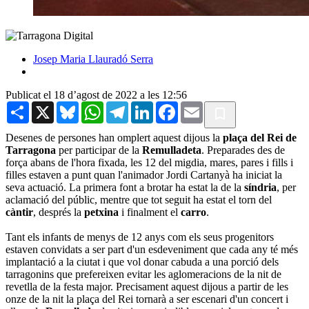
Josep Maria Llauradó Serra
Publicat el 18 d’agost de 2022 a les 12:56
Share
X
Bluesky
WhatsApp
Telegram
LinkedIn
Facebook
Email
Desenes de persones han omplert aquest dijous la
plaça del Rei de
Tarragona
per participar de la
Remulladeta
. Preparades des de
força abans de l'hora fixada, les 12 del migdia, mares, pares i fills i
filles estaven a punt quan l'animador Jordi Cartanyà ha iniciat la
seva actuació. La primera font a brotar ha estat la de la
síndria
, per
aclamació del públic, mentre que tot seguit ha estat el torn del
càntir
, després la
petxina
i finalment el
carro
.
Tant els infants de menys de 12 anys com els seus progenitors
estaven convidats a ser part d'un esdeveniment que cada any té més
implantació a la ciutat i que vol donar cabuda a una porció dels
tarragonins que prefereixen evitar les aglomeracions de la nit de
revetlla de la festa major. Precisament aquest dijous a partir de les
onze de la nit la plaça del Rei tornarà a ser escenari d'un concert i