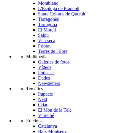
Montblanc
L'Espluga de Francolí
Santa Coloma de Queralt
Tarragonès
Tarragona
El Morell
Salou
Vila-seca
Priorat
Terres de l'Ebre
Multimèdia
Galeries de fotos
Vídeos
Podcasts
Dades
Newsletters
Temàtics
Impacte
Next
Criar
El Món de la Tele
Viure bé
Edicions
Catalunya
Baix Montseny