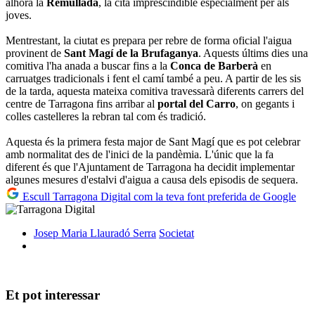
alhora la
Remullada
, la cita imprescindible especialment per als
joves.
Mentrestant, la ciutat es prepara per rebre de forma oficial l'aigua
provinent de
Sant Magí de la Brufaganya
. Aquests últims dies una
comitiva l'ha anada a buscar fins a la
Conca de Barberà
en
carruatges tradicionals i fent el camí també a peu. A partir de les sis
de la tarda, aquesta mateixa comitiva travessarà diferents carrers del
centre de Tarragona fins arribar al
portal del Carro
, on gegants i
colles castelleres la rebran tal com és tradició.
Aquesta és la primera festa major de Sant Magí que es pot celebrar
amb normalitat des de l'inici de la pandèmia. L'únic que la fa
diferent és que l'Ajuntament de Tarragona ha decidit implementar
algunes mesures d'estalvi d'aigua a causa dels episodis de sequera.
Escull Tarragona Digital com la teva font preferida de Google
Josep Maria Llauradó Serra
Societat
Et pot interessar