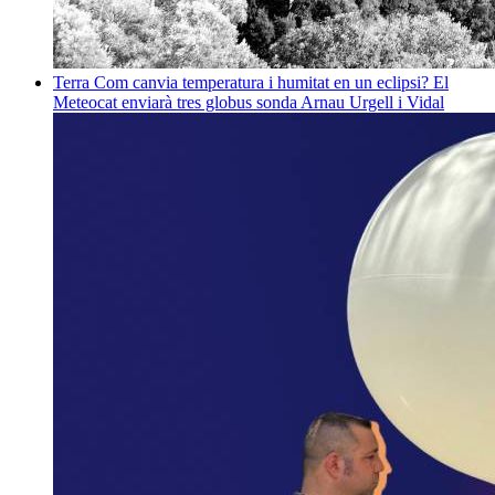
Terra
Com canvia temperatura i humitat en un eclipsi? El
Meteocat enviarà tres globus sonda
Arnau Urgell i Vidal