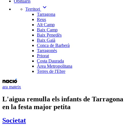
Obituaris
expand_more
Territori
Tarragona
Reus
Alt Camp
Baix Camp
Baix Penedès
Baix Gaià
Conca de Barberà
Tarragonès
Priorat
Costa Daurada
Àrea Metropolitana
Terres de l'Ebre
ara mateix
L'aigua remulla els infants de Tarragona
en la festa major petita
Societat