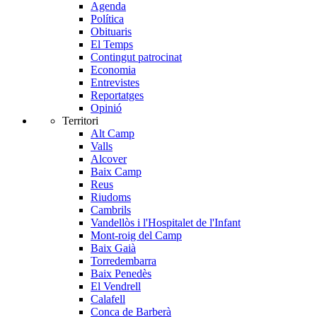
Agenda
Política
Obituaris
El Temps
Contingut patrocinat
Economia
Entrevistes
Reportatges
Opinió
Territori
Alt Camp
Valls
Alcover
Baix Camp
Reus
Riudoms
Cambrils
Vandellòs i l'Hospitalet de l'Infant
Mont-roig del Camp
Baix Gaià
Torredembarra
Baix Penedès
El Vendrell
Calafell
Conca de Barberà