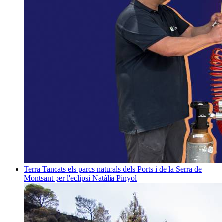
Terra
Tancats els parcs naturals dels Ports i de la Serra de
Montsant per l'eclipsi
Natàlia Pinyol