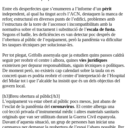
Entre els desperfectes que s’enumeren a l’informe d’un
pèrit
independent, al qual ha tingut accés l’ACN, destaquen la manca de
reforç estructural en diversos punts de l’edifici, problemes amb
l’estructura de la torre de l’ascensor i incompatibilitats amb la
normativa sobre el tractament i substitució de l’
escala de fusta
.
Segons el batlle, les deficiències es van detectar poc després de
l’obertura al públic de l’equipament, però la pandèmia va dificultar
les tasques tècniques per solucionar-les.
Per tot plegat, Grifolls assenyala que ja estudien quins passos caldrà
seguir per reobrir el centre i alhora, quines
vies jurídiques
existeixen per depurar responsabilitats, siguin tècniques o polítiques.
De moment però, no existeix cap calendari sobre la taula on es
concreti quan es podria reobrir el centre d’interpretació de l’Hospital
del Molar tot i que l’alcalde ha insistit que és un dels objectius del
govern local.
[h3]Breu obertura al públic[/h3]
L’equipament va estar obert al públic pocs mesos, just abans de
l’esclat de la pandèmia del
coronavirus
. El centre alberga una
col·lecció privada d’instrumental mèdic i altres materials sanitaris
originals que van ser utilitzats durant la Guerra Civil espanyola.
Davant d’aquesta situació, un grup de persones han iniciat una
campanya per demanar la reobertura de l’espai l’abans possible. Per