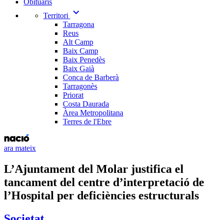
Obituaris
expand_more
Territori
Tarragona
Reus
Alt Camp
Baix Camp
Baix Penedès
Baix Gaià
Conca de Barberà
Tarragonès
Priorat
Costa Daurada
Àrea Metropolitana
Terres de l'Ebre
ara mateix
L’Ajuntament del Molar justifica el
tancament del centre d’interpretació de
l’Hospital per deficiències estructurals
Societat