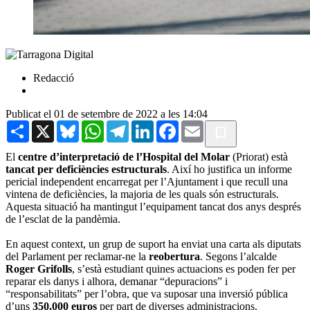
Redacció
Publicat el 01 de setembre de 2022 a les 14:04
Share
X
Bluesky
WhatsApp
Telegram
LinkedIn
Facebook
Email
El
centre d’interpretació de l’Hospital del Molar
(Priorat) està
tancat per deficiències estructurals
. Així ho justifica un informe
pericial independent encarregat per l’Ajuntament i que recull una
vintena de deficiències, la majoria de les quals són estructurals.
Aquesta situació ha mantingut l’equipament tancat dos anys després
de l’esclat de la pandèmia.
En aquest context, un grup de suport ha enviat una carta als diputats
del Parlament per reclamar-ne la
reobertura
. Segons l’alcalde
Roger Grifolls
, s’està estudiant quines actuacions es poden fer per
reparar els danys i alhora, demanar “depuracions” i
“responsabilitats” per l’obra, que va suposar una inversió pública
d’uns
350.000 euros
per part de diverses administracions.