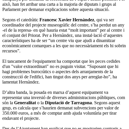
això, han fet arribar una carta a la majoria de diputats i grups al
Parlament per demanar explicacions sobre aquesta situació.
Segons el catedràtic
Francesc Xavier Hernàndez
, qui va ser
coordinador del projecte museogràfic del centre, s’ha perdut un any
-el de la represa- en què hauria estat “molt important” per al centre i
el conjunt del Priorat. Per a Hernàndez, una instal·lació d’aquestes
característiques ha de ser “un centre viu que ajudi a dinamitzar
econòmicament comarques a les que no necessàriament els hi sobrin
recursos”.
El tancament de l'equipament ha comportat que les peces cedides
d'un "valor extraordinari" no es puguin visitar. “Suposant que hi
hagi problemes burocràtics o aspectes dels arranjaments de la
construcció de l'edifici, han tingut dos anys per arreglar-ho”, ha
lamentat Hernàndez.
D’altra banda, la posada en marxa d’aquest equipament va
representar una inversió de diverses administracions públiques, com
són la
Generalitat
o la
Diputació de Tarragona
. Segons aquest
grup, es calcula que s’haurien demanat subvencions per valor de
350.000 euros, a més de comptar amb ajuda voluntària per tirar
endavant el projecte.
Des de l’Ajuntament han explicat que no es mostrarien contraris a