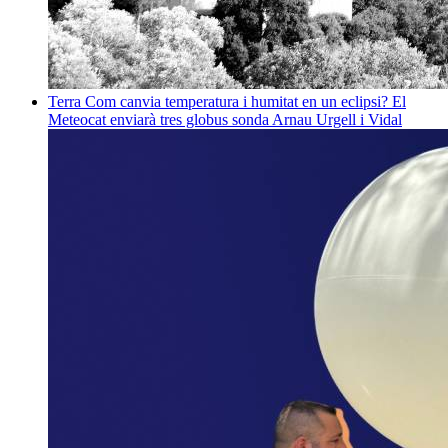
Terra
Com canvia temperatura i humitat en un eclipsi? El
Meteocat enviarà tres globus sonda
Arnau Urgell i Vidal