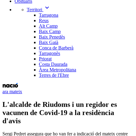
Obituaris
expand_more
Territori
Tarragona
Reus
Alt Camp
Baix Camp
Baix Penedès
Baix Gaià
Conca de Barberà
Tarragonès
Priorat
Costa Daurada
Àrea Metropolitana
Terres de l'Ebre
ara mateix
L'alcalde de Riudoms i un regidor es
vacunen de Covid-19 a la residència
d'avis
Sergi Pedret assegura que ho van fer a indicació del mateix centre