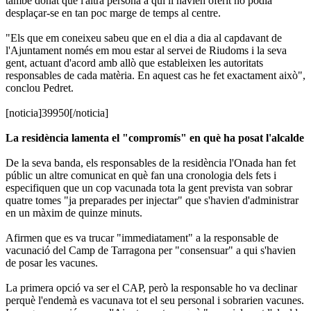
també donat que l'altra persona a qui li havien oferit no podia
desplaçar-se en tan poc marge de temps al centre.
"Els que em coneixeu sabeu que en el dia a dia al capdavant de
l'Ajuntament només em mou estar al servei de Riudoms i la seva
gent, actuant d'acord amb allò que estableixen les autoritats
responsables de cada matèria. En aquest cas he fet exactament això",
conclou Pedret.
[noticia]39950[/noticia]
La residència lamenta el "compromís" en què ha posat l'alcalde
De la seva banda, els responsables de la residència l'Onada han fet
públic un altre comunicat en què fan una cronologia dels fets i
especifiquen que un cop vacunada tota la gent prevista van sobrar
quatre tomes "ja preparades per injectar" que s'havien d'administrar
en un màxim de quinze minuts.
Afirmen que es va trucar "immediatament" a la responsable de
vacunació del Camp de Tarragona per "consensuar" a qui s'havien
de posar les vacunes.
La primera opció va ser el CAP, però la responsable ho va declinar
perquè l'endemà es vacunava tot el seu personal i sobrarien vacunes.