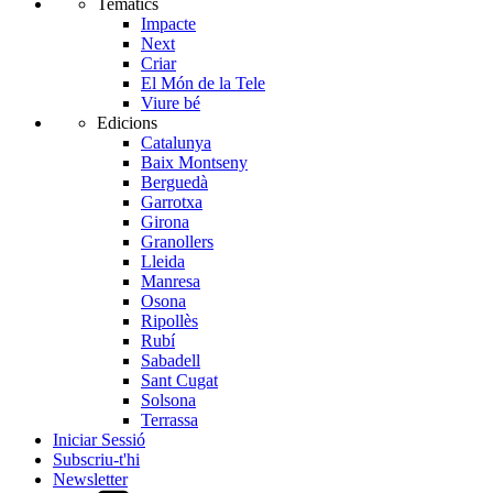
Temàtics
Impacte
Next
Criar
El Món de la Tele
Viure bé
Edicions
Catalunya
Baix Montseny
Berguedà
Garrotxa
Girona
Granollers
Lleida
Manresa
Osona
Ripollès
Rubí
Sabadell
Sant Cugat
Solsona
Terrassa
Iniciar Sessió
Subscriu-t'hi
Newsletter