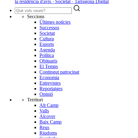
la residència d'avis · Societat · Tarragona Digital
Seccions
Últimes notícies
Successos
Societat
Cultura
Esports
Agenda
Política
Obituaris
El Temps
Contingut patrocinat
Economia
Entrevistes
Reportatges
Opinió
Territori
Alt Camp
Valls
Alcover
Baix Camp
Reus
Riudoms