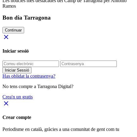
Les notícies més destacades del Camp de Tarragona per Antonio
Ramos
Bon dia Tarragona
Continuar
close
Iniciar sessió
Iniciar Sessió
Has oblidat la contrasenya?
No tens compte a Tarragona Digital?
Crea'n un gratis
close
Crear compte
Periodisme
en català
, gràcies a una comunitat de gent com tu