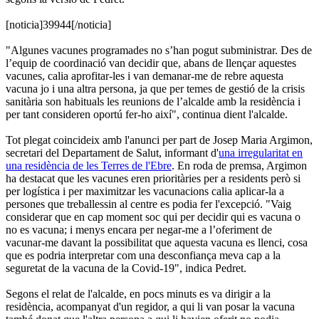
[noticia]39944[/noticia]
"Algunes vacunes programades no s’han pogut subministrar. Des de
l’equip de coordinació van decidir que, abans de llençar aquestes
vacunes, calia aprofitar-les i van demanar-me de rebre aquesta
vacuna jo i una altra persona, ja que per temes de gestió de la crisis
sanitària son habituals les reunions de l’alcalde amb la residència i
per tant consideren oportú fer-ho així", continua dient l'alcalde.
Tot plegat coincideix amb l'anunci per part de Josep Maria Argimon,
secretari del Departament de Salut, informant d'
una irregularitat en
una residència de les Terres de l'Ebre
. En roda de premsa, Argimon
ha destacat que les vacunes eren prioritàries per a residents però si
per logística i per maximitzar les vacunacions calia aplicar-la a
persones que treballessin al centre es podia fer l'excepció. "Vaig
considerar que en cap moment soc qui per decidir qui es vacuna o
no es vacuna; i menys encara per negar-me a l’oferiment de
vacunar-me davant la possibilitat que aquesta vacuna es llenci, cosa
que es podria interpretar com una desconfiança meva cap a la
seguretat de la vacuna de la Covid-19", indica Pedret.
Segons el relat de l'alcalde, en pocs minuts es va dirigir a la
residència, acompanyat d'un regidor, a qui li van posar la vacuna