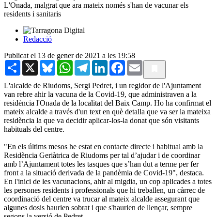
L'Onada, malgrat que ara mateix només s'han de vacunar els
residents i sanitaris
Redacció
Publicat el 13 de gener de 2021 a les 19:58
Share
X
Bluesky
WhatsApp
Telegram
LinkedIn
Facebook
Email
L'alcalde de Riudoms, Sergi Pedret, i un regidor de l'Ajuntament
van rebre ahir la vacuna de la Covid-19, que administraven a la
residència l'Onada de la localitat del Baix Camp. Ho ha confirmat el
mateix alcalde a través d'un text en què detalla que va ser la mateixa
residència la que va decidir aplicar-los-la donat que són visitants
habituals del centre.
"En els últims mesos he estat en contacte directe i habitual amb la
Residència Geriàtrica de Riudoms per tal d’ajudar i de coordinar
amb l’Ajuntament totes les tasques que s’han dut a terme per fer
front a la situació derivada de la pandèmia de Covid-19", destaca.
En l'inici de les vacunacions, ahir al migdia, un cop aplicades a totes
les persones residents i professionals que hi treballen, un càrrec de
coordinació del centre va trucar al mateix alcalde assegurant que
algunes dosis haurien sobrat i que s'haurien de llençar, sempre
segons la versió de Pedret.