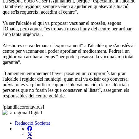
La segona opció va ser l'Ajuntament, perquè "especialment l'alcalde
i també els regidors, sempre vénen a ajudar en qualsevol situació
que se'ls requereix, accedint al centre".
Va ser l'alcalde el qui va proposar vacunar el mossèn, segons
l'Onada, però aquest "es trobava massa lluny del centre per arribar
amb tanta urgència".
Aleshores es va demanar "expressament" a l'alcalde que s'acostés al
centre per vacunar-se i poder aprofitar el medicament. Pedret i un
regidor van arribar a temps "per poder posar-se la vacuna amb total
garantia".
"Lamentem enormement haver posat en un compromís tan gran
l'alcalde i regidor del municipi, quan mai va existir cap conversa
prèvia ni es va planificar cap possible vacunació a la residència a
persones que no fossin les que constaven al llistat", asseguren els
responsables del centre geriàtric.
[plantillacoronavirus]
Redacció
Societat