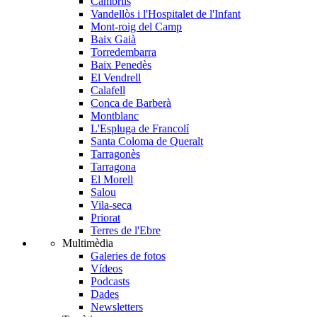
Cambrils
Vandellòs i l'Hospitalet de l'Infant
Mont-roig del Camp
Baix Gaià
Torredembarra
Baix Penedès
El Vendrell
Calafell
Conca de Barberà
Montblanc
L'Espluga de Francolí
Santa Coloma de Queralt
Tarragonès
Tarragona
El Morell
Salou
Vila-seca
Priorat
Terres de l'Ebre
Multimèdia
Galeries de fotos
Vídeos
Podcasts
Dades
Newsletters