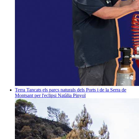
Terra
Tancats els parcs naturals dels Ports i de la Serra de
Montsant per l'eclipsi
Natàlia Pinyol