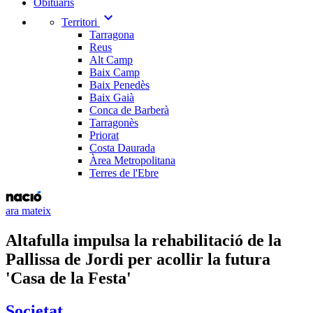
Obituaris
expand_more
Territori
Tarragona
Reus
Alt Camp
Baix Camp
Baix Penedès
Baix Gaià
Conca de Barberà
Tarragonès
Priorat
Costa Daurada
Àrea Metropolitana
Terres de l'Ebre
ara mateix
Altafulla impulsa la rehabilitació de la
Pallissa de Jordi per acollir la futura
'Casa de la Festa'
Societat