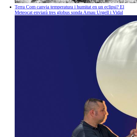
Terra
Com canvia temperatura i humitat en un eclipsi? El
Meteocat enviarà tres globus sonda
Arnau Urgell i Vidal