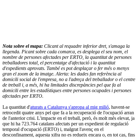
Nota sobre el mapa:
Clicant al requadre inferior dret, s'amaga la
llegenda. Picant sobre cada comarca, es desplega el seu nom, el
nombre de persones afectades per ERTO, la quantitat de persones
treballadores total, el percentatge d'afectació i la quantitat
d'expedients aprovats. També es pot desplaçar o fer més o menys
gran el zoom de la imatge. Alerta: les dades fan referència al
domicili social de l'empresa, no a l'adreça del treballador o el centre
de treball i, a més, hi ha limitades discrepàncies pel que fa al
domicili entre les estadístiques entre persones ocupades i persones
afectades per ERTO.
La quantitat d'
aturats a Catalunya s'apropa al mig milió
, havent-se
retrocedit quatre anys pel que fa a la recuperació de l'ocupació arran
de l'anterior crisi. L'impacte en el treball, però, és molt més elevat, ja
que hi ha 723.764 catalans afectats per un expedient de regulació
temporal d'ocupació (ERTO) i, malgrat l'avenç en el
desconfinament, aquesta xifra no es redueix encara o, en tot cas, fins