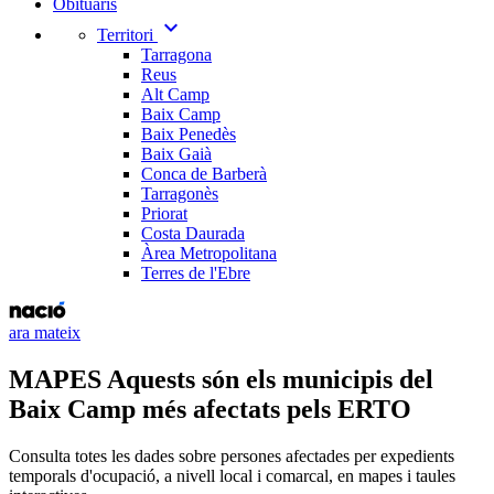
Obituaris
expand_more
Territori
Tarragona
Reus
Alt Camp
Baix Camp
Baix Penedès
Baix Gaià
Conca de Barberà
Tarragonès
Priorat
Costa Daurada
Àrea Metropolitana
Terres de l'Ebre
ara mateix
MAPES Aquests són els municipis del
Baix Camp més afectats pels ERTO
Consulta totes les dades sobre persones afectades per expedients
temporals d'ocupació, a nivell local i comarcal, en mapes i taules