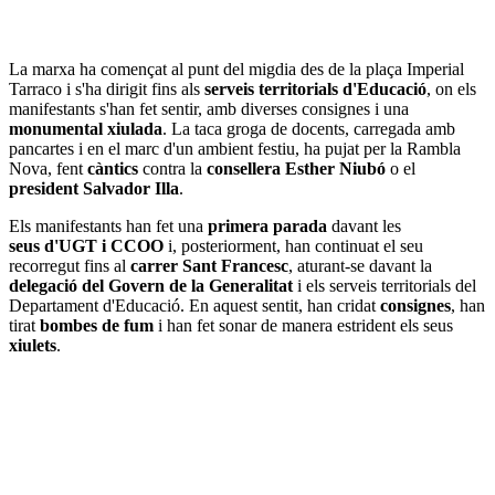
La marxa ha començat al punt del migdia des de la plaça Imperial
Tarraco i s'ha dirigit fins als
serveis territorials d'Educació
, on els
manifestants s'han fet sentir, amb diverses consignes i una
monumental xiulada
. La taca groga de docents, carregada amb
pancartes i en el marc d'un ambient festiu, ha pujat per la Rambla
Nova, fent
càntics
contra la
consellera Esther Niubó
o el
president Salvador Illa
.
Els manifestants han fet una
primera parada
davant les
seus d'UGT i CCOO
i, posteriorment, han continuat el seu
recorregut fins al
carrer Sant Francesc
, aturant-se davant la
delegació del Govern de la Generalitat
i els serveis territorials del
Departament d'Educació. En aquest sentit, han cridat
consignes
, han
tirat
bombes de fum
i han fet sonar de manera estrident els seus
xiulets
.