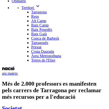
Obituaris
expand_more
Territori
Tarragona
Reus
Alt Camp
Baix Camp
Baix Penedès
Baix Gaià
Conca de Barberà
Tarragonès
Priorat
Costa Daurada
Àrea Metropolitana
Terres de l'Ebre
ara mateix
Més de 2.000 professors es manifesten
pels carrers de Tarragona per reclamar
més recursos per a l'educació
Societat