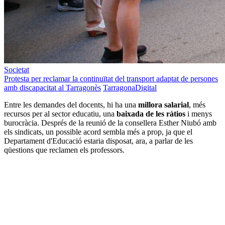
Societat
Protesta per reclamar la continuïtat del transport adaptat de persones
amb discapacitat al Tarragonès
TarragonaDigital
Entre les demandes del docents, hi ha una
millora salarial
, més
recursos per al sector educatiu, una
baixada de les ràtios
i menys
burocràcia. Després de la reunió de la consellera Esther Niubó amb
els sindicats, un possible acord sembla més a prop, ja que el
Departament d'Educació estaria disposat, ara, a parlar de les
qüestions que reclamen els professors.