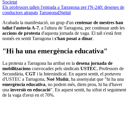
Societat
Els professors tallen l'entrada a Tarragona per l'N-240: desenes de
conductors atrapats
TarragonaDigital
Acabada la manifestació, un grup d'un
centenar de mestres han
tallat l'autovia A-7
, a l'altura de Tarragona, per continuar amb les
accions de protesta
d'aquesta jornada de vaga. El tall s'està fent
només en sentit Tarragona i
s'han posat a dinar
.
"Hi ha una emergència educativa"
La protesta a Tarragona ha arribat en la
desena jornada de
mobilitzacions
convocades pels sindicats
USTEC
, Professors de
Secundària,
CGT
i la Intersindical. En aquest sentit, el portaveu
d'USTEC a Tarragona,
Noé Muñíz
, ha assenyalat que "hi ha una
emergència educativa
, no podem més, diem prou, hi ha d'haver
una
inversió en educació
". En aquest sentit, ha xifrat el seguiment
de la vaga d'avui en el 70%.