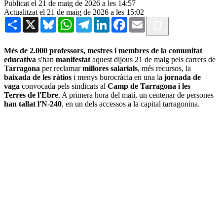
Publicat el 21 de maig de 2026 a les 14:57
Actualitzat el 21 de maig de 2026 a les 15:02
Share
X
Bluesky
WhatsApp
Telegram
LinkedIn
Facebook
Email
Més de 2.000 professors, mestres i membres de la comunitat
educativa
s'han
manifestat
aquest dijous 21 de maig pels carrers de
Tarragona
per reclamar
millores salarials
, més recursos, la
baixada de les ràtios
i menys burocràcia en una la
jornada de
vaga
convocada pels sindicats al
Camp de Tarragona i les
Terres de l'Ebre
. A primera hora del matí, un centenar de persones
han tallat l'N-240
, en un dels accessos a la capital tarragonina.