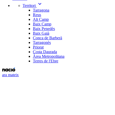
expand_more
Territori
Tarragona
Reus
Alt Camp
Baix Camp
Baix Penedès
Baix Gaià
Conca de Barberà
Tarragonès
Priorat
Costa Daurada
Àrea Metropolitana
Terres de l'Ebre
ara mateix