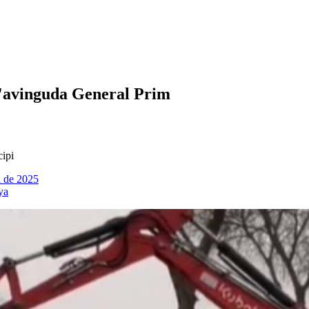
 l'avinguda General Prim
cipi
a de 2025
ya