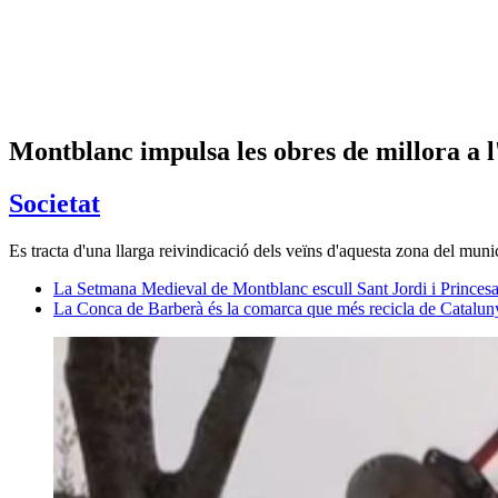
Montblanc impulsa les obres de millora a
Societat
Es tracta d'una llarga reivindicació dels veïns d'aquesta zona del muni
La Setmana Medieval de Montblanc escull Sant Jordi i Princes
La Conca de Barberà és la comarca que més recicla de Catalun