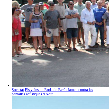
Societat
Els veïns de Roda de Berà clamen contra les
pantalles acústiques d'Adif