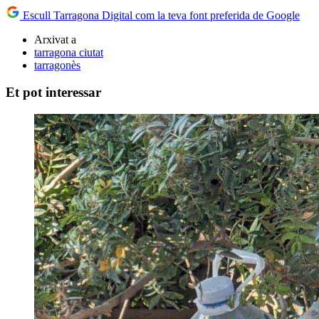
Escull Tarragona Digital com la teva font preferida de Google
Arxivat a
tarragona ciutat
tarragonès
Et pot interessar