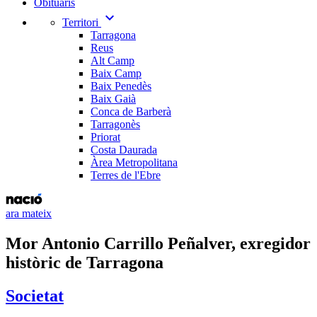
Obituaris
expand_more
Territori
Tarragona
Reus
Alt Camp
Baix Camp
Baix Penedès
Baix Gaià
Conca de Barberà
Tarragonès
Priorat
Costa Daurada
Àrea Metropolitana
Terres de l'Ebre
ara mateix
Mor Antonio Carrillo Peñalver, exregidor
històric de Tarragona
Societat