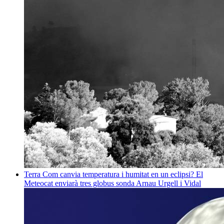
Terra
Com canvia temperatura i humitat en un eclipsi? El
Meteocat enviarà tres globus sonda
Arnau Urgell i Vidal