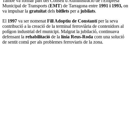
També va formar part del Consell d'Administració de l'Empresa
Municipal de Transports (
EMT
) de Tarragona entre
1991 i 1993,
on
va impulsar la
gratuïtat
dels
bitllets
per a
jubilats
.
El
1997
va ser nomenat
Fill Adoptiu de Constantí
per la seva
contribució a la creació de la terminal ferroviària de contenidors al
polígon industrial del municipi. Malgrat la jubilació, continuava
defensant la
rehabilitació
de la
línia Reus-Roda
com una solució
de sentit comú per als problemes ferroviaris de la zona.