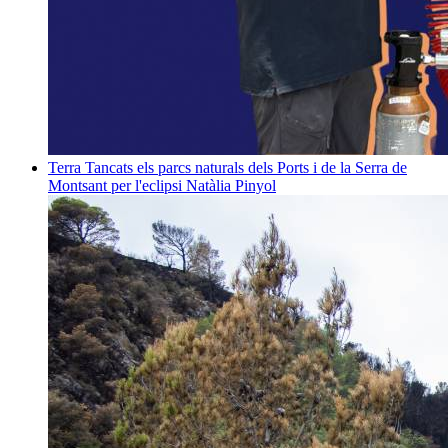
Terra
Tancats els parcs naturals dels Ports i de la Serra de
Montsant per l'eclipsi
Natàlia Pinyol