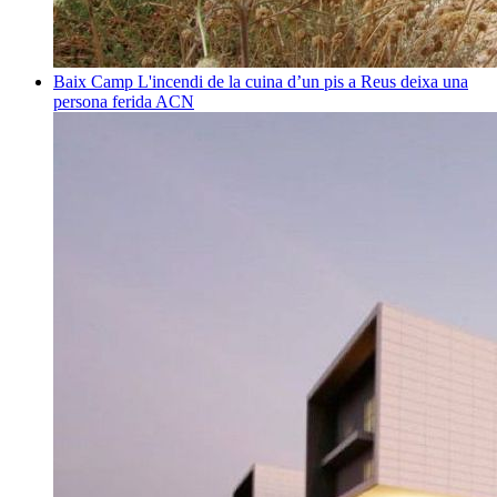
Baix Camp
L'incendi de la cuina d’un pis a Reus deixa una
persona ferida
ACN