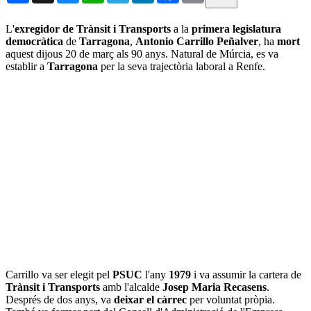
L'
exregidor de Trànsit i Transports
a la
primera legislatura
democràtica
de
Tarragona
,
Antonio Carrillo Peñalver
, ha
mort
aquest dijous 20 de març als 90 anys. Natural de Múrcia, es va
establir a
Tarragona
per la seva trajectòria laboral a Renfe.
Carrillo va ser elegit pel
PSUC
l'any
1979
i va assumir la cartera de
Trànsit i Transports
amb l'alcalde
Josep Maria Recasens
.
Després de dos anys, va
deixar el càrrec
per voluntat pròpia.