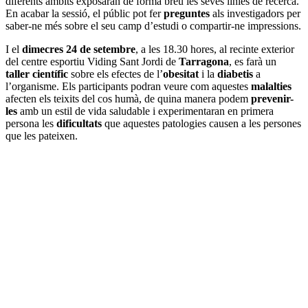
diferents àmbits exposaran de forma breu les seves línies de recerca.
En acabar la sessió, el públic pot fer
preguntes
als investigadors per
saber-ne més sobre el seu camp d’estudi o compartir-ne impressions.
I el
dimecres 24 de setembre
, a les 18.30 hores, al recinte exterior
del centre esportiu Viding Sant Jordi de
Tarragona
, es farà un
taller científic
sobre els efectes de l’
obesitat
i la
diabetis
a
l’organisme. Els participants podran veure com aquestes
malalties
afecten els teixits del cos humà, de quina manera podem
prevenir-
les
amb un estil de vida saludable i experimentaran en primera
persona les
dificultats
que aquestes patologies causen a les persones
que les pateixen.