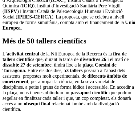
d’Arqueologia Clàssica (
ICAC
), Institut Català d’Investigació
Química (
ICIQ
), Institut d’Investigació Sanitària Pere Virgili
(
IISPV
) i Institut Català de Paleoecologia Humana i Evolució
Social (
IPHES-CERCA
). La proposta, que se celebra a nivell
europeu de forma simultània, compta amb el finançament de la
Unió
Europea
.
Més de 50 tallers científics
L’
activitat central
de la Nit Europea de la Recerca és la
fira de
tallers científics
que, durant la tarda de
divendres 26
i el matí de
dissabte 27 de setembre
, tindrà lloc a la
plaça Corsini de
Tarragona
. Entre els dos dies,
53 tallers
posaran a l’abast dels
assistents, propostes molt experimentals, de
diferents àmbits de
coneixement
, per apropar la ciència, en la seva varietat de
disciplines, a petits i grans de forma lúdica i accessible. En accedir a
la plaça, nens i nenes obtindran un
passaport científic
que podran
segellar en finalitzar cada taller i que, un cop completat, els donarà
accés a un
obsequi final
relacionat també amb la divulgació
científica.