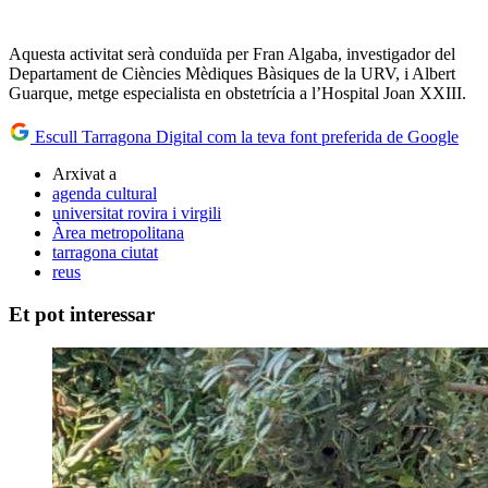
Aquesta activitat serà conduïda per Fran Algaba, investigador del
Departament de Ciències Mèdiques Bàsiques de la URV, i Albert
Guarque, metge especialista en obstetrícia a l’Hospital Joan XXIII.
Escull Tarragona Digital com la teva font preferida de Google
Arxivat a
agenda cultural
universitat rovira i virgili
Àrea metropolitana
tarragona ciutat
reus
Et pot interessar