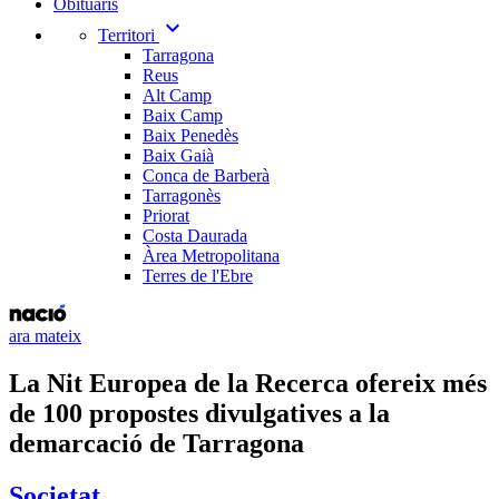
Obituaris
expand_more
Territori
Tarragona
Reus
Alt Camp
Baix Camp
Baix Penedès
Baix Gaià
Conca de Barberà
Tarragonès
Priorat
Costa Daurada
Àrea Metropolitana
Terres de l'Ebre
ara mateix
La Nit Europea de la Recerca ofereix més
de 100 propostes divulgatives a la
demarcació de Tarragona
Societat