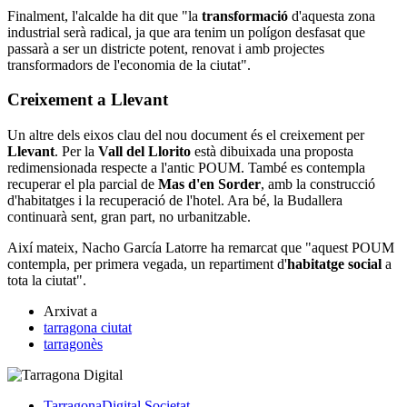
Finalment, l'alcalde ha dit que "la
transformació
d'aquesta zona
industrial serà radical, ja que ara tenim un polígon desfasat que
passarà a ser un districte potent, renovat i amb projectes
transformadors de l'economia de la ciutat".
Creixement a Llevant
Un altre dels eixos clau del nou document és el creixement per
Llevant
. Per la
Vall del Llorito
està dibuixada una proposta
redimensionada respecte a l'antic POUM. També es contempla
recuperar el pla parcial de
Mas d'en Sorder
, amb la construcció
d'habitatges i la recuperació de l'hotel. Ara bé, la Budallera
continuarà sent, gran part, no urbanitzable.
Així mateix, Nacho García Latorre ha remarcat que "aquest POUM
contempla, per primera vegada, un repartiment d'
habitatge social
a
tota la ciutat".
Arxivat a
tarragona ciutat
tarragonès
TarragonaDigital
Societat