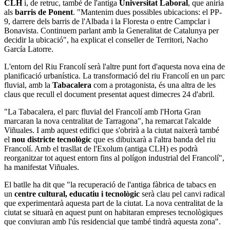
CLH
i, de retruc, també de l'antiga
Universitat Laboral
, que aniria
als
barris de Ponent
. "Mantenim dues possibles ubicacions: el PP-
9, darrere dels barris de l'Albada i la Floresta o entre Campclar i
Bonavista. Continuem parlant amb la Generalitat de Catalunya per
decidir la ubicació", ha explicat el conseller de Territori, Nacho
García Latorre.
L'entorn del Riu Francolí serà l'altre punt fort d'aquesta nova eina de
planificació urbanística. La transformació del riu Francolí en un parc
fluvial, amb la
Tabacalera
com a protagonista, és una altra de les
claus que recull el document presentat aquest dimecres 24 d'abril.
"La Tabacalera, el parc fluvial del Francolí amb l'Horta Gran
marcaran la nova centralitat de Tarragona", ha remarcat l'alcalde
Viñuales. I amb aquest edifici que s'obrirà a la ciutat naixerà també
el
nou districte tecnològic
que es dibuixarà a l'altra banda del riu
Francolí. Amb el trasllat de l'Exolum (antiga CLH) es podrà
reorganitzar tot aquest entorn fins al polígon industrial del Francolí",
ha manifestat Viñuales.
El batlle ha dit que "la recuperació de l'antiga fàbrica de tabacs en
un
centre cultural, educatiu i tecnològic
serà clau pel canvi radical
que experimentarà aquesta part de la ciutat. La nova centralitat de la
ciutat se situarà en aquest punt on habitaran empreses tecnològiques
que conviuran amb l'ús residencial que també tindrà aquesta zona".