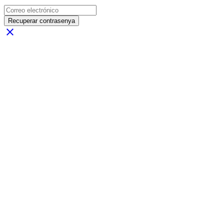
Recuperar contrasenya
close