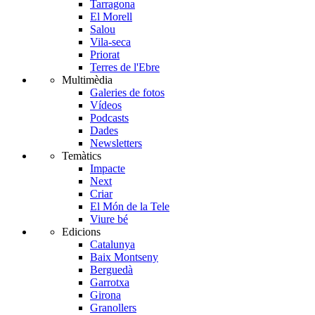
Tarragona
El Morell
Salou
Vila-seca
Priorat
Terres de l'Ebre
Multimèdia
Galeries de fotos
Vídeos
Podcasts
Dades
Newsletters
Temàtics
Impacte
Next
Criar
El Món de la Tele
Viure bé
Edicions
Catalunya
Baix Montseny
Berguedà
Garrotxa
Girona
Granollers