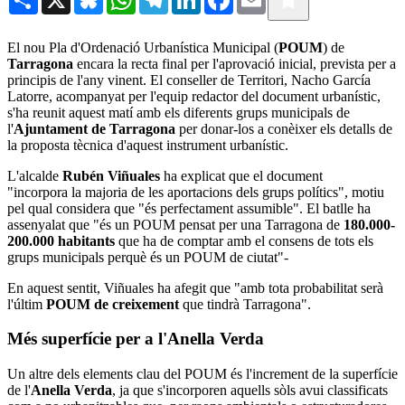
El nou Pla d'Ordenació Urbanística Municipal (
POUM
) de
Tarragona
encara la recta final per l'aprovació inicial, prevista per a
principis de l'any vinent. El conseller de Territori, Nacho García
Latorre, acompanyat per l'equip redactor del document urbanístic,
s'ha reunit aquest matí amb els diferents grups municipals de
l'
Ajuntament de Tarragona
per donar-los a conèixer els detalls de
la proposta tècnica d'aquest instrument urbanístic.
L'alcalde
Rubén Viñuales
ha explicat que el document
"incorpora la majoria de les aportacions dels grups polítics", motiu
pel qual considera que "és perfectament assumible". El batlle ha
assenyalat que "és un POUM pensat per una Tarragona de
180.000-
200.000 habitants
que ha de comptar amb el consens de tots els
grups municipals perquè és un POUM de ciutat"-
En aquest sentit, Viñuales ha afegit que "amb tota probabilitat serà
l'últim
POUM de creixement
que tindrà Tarragona".
Més superfície per a l'Anella Verda
Un altre dels elements clau del POUM és l'increment de la superfície
de l'
Anella Verda
, ja que s'incorporen aquells sòls avui classificats