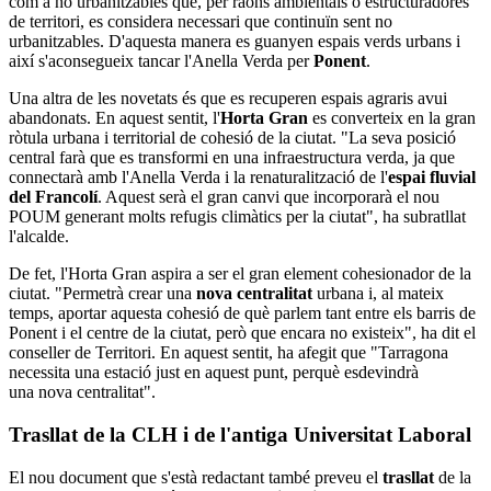
com a no urbanitzables que, per raons ambientals o estructuradores
de territori, es considera necessari que continuïn sent no
urbanitzables. D'aquesta manera es guanyen espais verds urbans i
així s'aconsegueix tancar l'Anella Verda per
Ponent
.
Una altra de les novetats és que es recuperen espais agraris avui
abandonats. En aquest sentit, l'
Horta Gran
es converteix en la gran
ròtula urbana i territorial de cohesió de la ciutat. "La seva posició
central farà que es transformi en una infraestructura verda, ja que
connectarà amb l'Anella Verda i la renaturalització de l'
espai fluvial
del Francolí
. Aquest serà el gran canvi que incorporarà el nou
POUM generant molts refugis climàtics per la ciutat", ha subratllat
l'alcalde.
De fet, l'Horta Gran aspira a ser el gran element cohesionador de la
ciutat. "Permetrà crear una
nova centralitat
urbana i, al mateix
temps, aportar aquesta cohesió de què parlem tant entre els barris de
Ponent i el centre de la ciutat, però que encara no existeix", ha dit el
conseller de Territori. En aquest sentit, ha afegit que "Tarragona
necessita una estació just en aquest punt, perquè esdevindrà
una nova centralitat".
Trasllat de la CLH i de l'antiga Universitat Laboral
El nou document que s'està redactant també preveu el
trasllat
de la