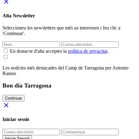
close
Alta Newsletter
Seleccioneu les newsletters que més us interessen i feu clic a
'Continuar'.
En donar-te d'alta acceptes la
política de privacitat
.
Les notícies més destacades del Camp de Tarragona per Antonio
Ramos
Bon dia Tarragona
Continuar
close
Iniciar sessió
Iniciar Sessió