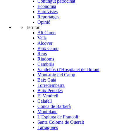
Contingut patrocinat
Economia
Entrevistes
Reportatges
Opinió
Territori
Alt Camp
Valls
Alcover
Baix Camp
Reus
Riudoms
Cambrils
Vandellòs i l'Hospitalet de l'Infant
Mont-roig del Camp
Baix Gaià
Torredembarra
Baix Penedès
El Vendrell
Calafell
Conca de Barberà
Montblanc
L'Espluga de Francolí
Santa Coloma de Queralt
Tarragonès