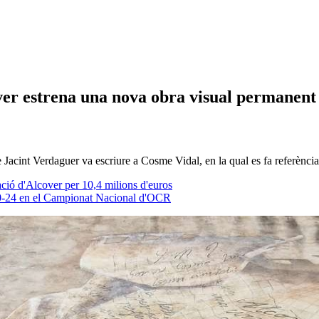
ver estrena una nova obra visual permanent
 Jacint Verdaguer va escriure a Cosme Vidal, en la qual es fa referència
tació d'Alcover per 10,4 milions d'euros
0-24 en el Campionat Nacional d'OCR