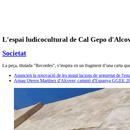
L'espai ludicocultural de Cal Gepo d'Alco
Societat
La peça, titulada "Recordes", s’inspira en un fragment d’una carta que
Anuncien la renovació de les instal·lacions de seguretat de l'es
Arnau Oteros Martínez d'Alcover, campió d'Espanya GGEE 2