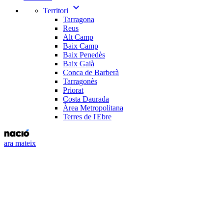
expand_more
Territori
Tarragona
Reus
Alt Camp
Baix Camp
Baix Penedès
Baix Gaià
Conca de Barberà
Tarragonès
Priorat
Costa Daurada
Àrea Metropolitana
Terres de l'Ebre
ara mateix