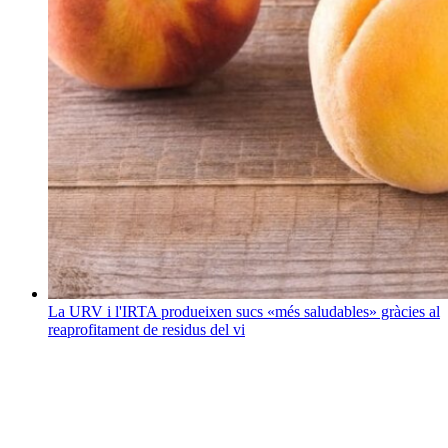
La URV i l'IRTA produeixen sucs «més saludables» gràcies al
reaprofitament de residus del vi