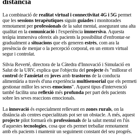
distància
La combinació de
realitat virtual i connectivitat 4G i 5G
permet
que les
sessions terapèutiques
siguin
guiades
i monitorades
remotament per
professionals
de la salut mental, assegurant una alta
qualitat en la
comunicació
i l'experiència
immersiva
. Aquesta
teràpia immersiva ofereix als pacients la possibilitat d'enfrontar-se
gradualment a
situacions
que els generen
estrès
, com ara la
presència de menjar o la percepció corporal, en un entorn virtual
segur i controlat.
Silvia Reverté, directora de la Càtedra d'Innovació i Simulació en
Salut de la URV, explica que l'objectiu del
projecte
és "millorar el
control
de
l'ansietat
en
joves
amb
trastorns
de la conducta
alimentària a través d'una experiència
multisensorial
que els permeti
gestionar millor les seves
emocions
". Aquest tipus d'intervenció
també facilita una
reflexió
més
profunda
per part dels pacients
sobre les seves reaccions emocionals.
La
innovació
és especialment rellevant en
zones rurals
, on la
distància als centres especialitzats pot ser un obstacle. A més, aquest
projecte
pilot formarà els
professionals
de la salut mental en l'ús
d'aquestes
tecnologies
, cosa que els permet treballar remotament
amb els pacients i mantenir un seguiment constant del seu progrés.