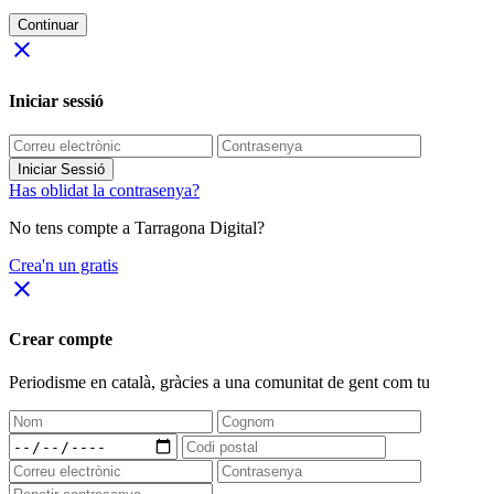
Continuar
close
Iniciar sessió
Iniciar Sessió
Has oblidat la contrasenya?
No tens compte a Tarragona Digital?
Crea'n un gratis
close
Crear compte
Periodisme
en català
, gràcies a una comunitat de gent com tu