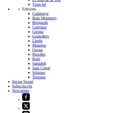
Viure bé
Edicions
Catalunya
Baix Montseny
Berguedà
Garrotxa
Girona
Granollers
Lleida
Manresa
Osona
Ripollès
Rubí
Sabadell
Sant Cugat
Solsona
Terrassa
Iniciar Sessió
Subscriu-t'hi
Newsletter