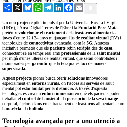
Publicat el 18 de setembre de 2024 a les 16:38
Share
X
Bluesky
WhatsApp
Telegram
LinkedIn
Facebook
Email
Un nou
projecte
pilot impulsat per la Universitat Rovira i Virgili
(
URV
), l'Àrea Digital Terres de l'Ebre i la
Fundació Pere Mata
pretén
revolucionar
el
tractament
dels
trastorns alimentaris
en
joves
d'entre 12 i 24 anys mitjançant l'ús de
realitat virtual
(RV) i
tecnologies de
connectivitat
avançada, com la
5G.
Aquesta
iniciativa permetrà que els
pacients
rebin
teràpia
des de
casa
,
connectant-se en temps real amb
professionals
de la
salut mental
per mitjà d'unes ulleres de realitat virtual, que seran controlades i
monitorades per
garantir
que la
teràpia
es faci de manera
supervisada
.
Aquest
projecte
pioner busca oferir
solucions
innovadores
especialment en
entorns rurals
, on
l'accés
als
serveis
de salut
mental pot estar
limitat
per la
distància
. A través d'aquesta
tecnologia, es crea un
entorn immersiu
en què els pacients poden
treballar el
control
de
l'ansietat
i la
percepció
de la seva
imatge
corporal, factors
claus
en el tractament de
trastorns
alimentaris com
l'anorèxia
i la
bulímia
.
Tecnologia avançada per a una atenció a