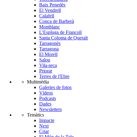
Baix Penedès
El Vendrell
Calafell
Conca de Barberà
Montblanc
L'Espluga de Francolí
Santa Coloma de Queralt
Tarragonès
Tarragona
El Morell
Salou
Vila-seca
Priorat
Terres de l'Ebre
Multimèdia
Galeries de fotos
Vídeos
Podcasts
Dades
Newsletters
Temàtics
Impacte
Next
Criar
El Món de la Tele