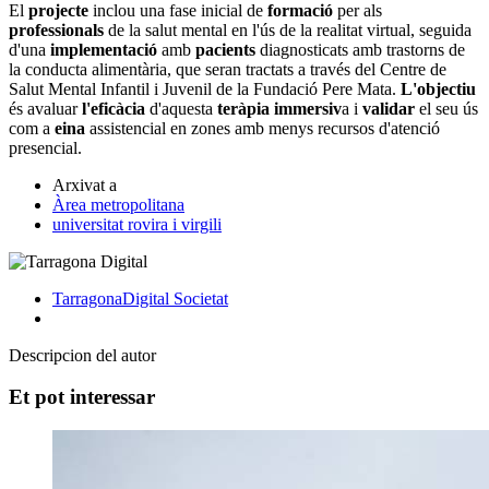
El
projecte
inclou una fase inicial de
formació
per als
professionals
de la salut mental en l'ús de la realitat virtual, seguida
d'una
implementació
amb
pacients
diagnosticats amb trastorns de
la conducta alimentària, que seran tractats a través del Centre de
Salut Mental Infantil i Juvenil de la Fundació Pere Mata.
L'objectiu
és avaluar
l'eficàcia
d'aquesta
teràpia immersiv
a i
validar
el seu ús
com a
eina
assistencial en zones amb menys recursos d'atenció
presencial.
Arxivat a
Àrea metropolitana
universitat rovira i virgili
TarragonaDigital
Societat
Descripcion del autor
Et pot interessar