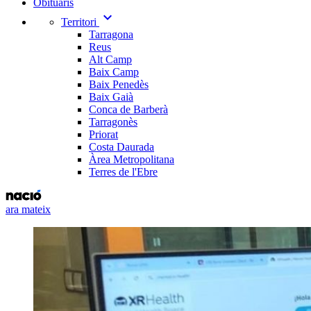
Obituaris
expand_more
Territori
Tarragona
Reus
Alt Camp
Baix Camp
Baix Penedès
Baix Gaià
Conca de Barberà
Tarragonès
Priorat
Costa Daurada
Àrea Metropolitana
Terres de l'Ebre
ara mateix