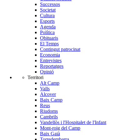
Successos
Societat
Cultura
Esports
Agenda
Política
Obituaris
El Temps
Contingut patrocinat
Economia
Entrevistes
Reportatges
Opinió
Territori
Alt Camp
Valls
Alcover
Baix Camp
Reus
Riudoms
Cambrils
Vandellòs i l'Hospitalet de l'Infant
Mont-roig del Camp
Baix Gaià
Torredembarra