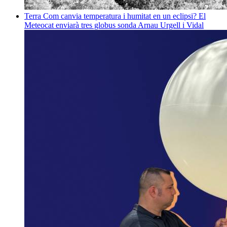
Terra
Com canvia temperatura i humitat en un eclipsi? El
Meteocat enviarà tres globus sonda
Arnau Urgell i Vidal