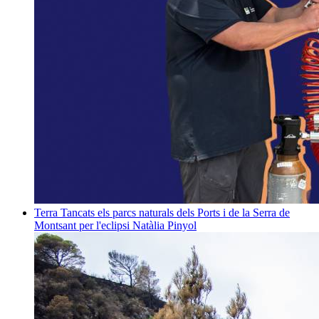
Terra
Tancats els parcs naturals dels Ports i de la Serra de
Montsant per l'eclipsi
Natàlia Pinyol