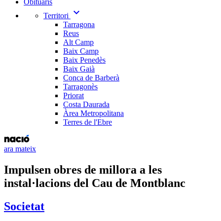
Obituaris
expand_more
Territori
Tarragona
Reus
Alt Camp
Baix Camp
Baix Penedès
Baix Gaià
Conca de Barberà
Tarragonès
Priorat
Costa Daurada
Àrea Metropolitana
Terres de l'Ebre
ara mateix
Impulsen obres de millora a les
instal·lacions del Cau de Montblanc
Societat