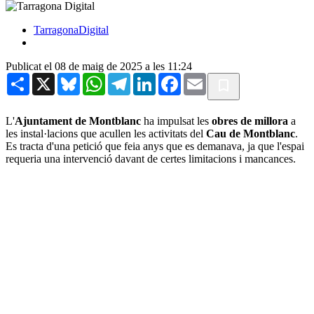
TarragonaDigital
Publicat el 08 de maig de 2025 a les 11:24
Share
X
Bluesky
WhatsApp
Telegram
LinkedIn
Facebook
Email
L'
Ajuntament de Montblanc
ha impulsat les
obres de millora
a
les instal·lacions que acullen les activitats del
Cau de Montblanc
.
Es tracta d'una petició que feia anys que es demanava, ja que l'espai
requeria una intervenció davant de certes limitacions i mancances.