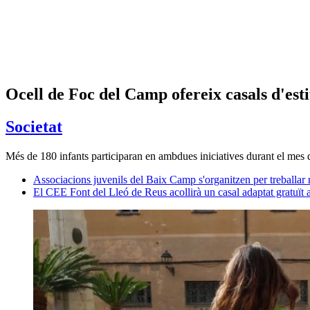
Ocell de Foc del Camp ofereix casals d'esti
Societat
Més de 180 infants participaran en ambdues iniciatives durant el mes de 
Associacions juvenils del Baix Camp s'organitzen per treballar 
El CEE Font del Lleó de Reus acollirà un casal adaptat gratuït a