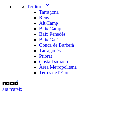
expand_more
Territori
Tarragona
Reus
Alt Camp
Baix Camp
Baix Penedès
Baix Gaià
Conca de Barberà
Tarragonès
Priorat
Costa Daurada
Àrea Metropolitana
Terres de l'Ebre
ara mateix