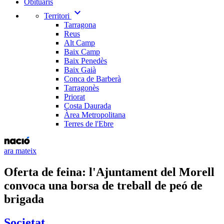
Obituaris
expand_more
Territori
Tarragona
Reus
Alt Camp
Baix Camp
Baix Penedès
Baix Gaià
Conca de Barberà
Tarragonès
Priorat
Costa Daurada
Àrea Metropolitana
Terres de l'Ebre
ara mateix
Oferta de feina: l'Ajuntament del Morell
convoca una borsa de treball de peó de
brigada
Societat