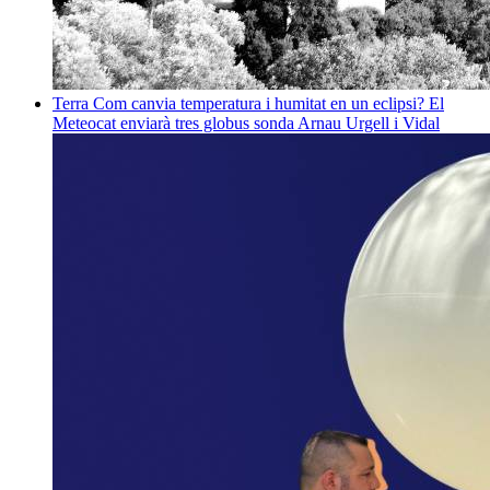
Terra
Com canvia temperatura i humitat en un eclipsi? El
Meteocat enviarà tres globus sonda
Arnau Urgell i Vidal