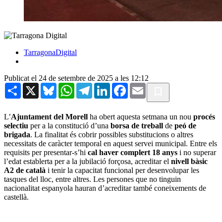
TarragonaDigital
Publicat el 24 de setembre de 2025 a les 12:12
Share
X
Bluesky
WhatsApp
Telegram
LinkedIn
Facebook
Email
L’
Ajuntament del Morell
ha obert aquesta setmana un nou
procés
selectiu
per a la constitució d’una
borsa de treball
de
peó de
brigada
. La finalitat és cobrir possibles substitucions o altres
necessitats de caràcter temporal en aquest servei municipal. Entre els
requisits per presentar-s’hi
cal haver complert 18 anys
i no superar
l’edat establerta per a la jubilació forçosa, acreditar el
nivell bàsic
A2 de català
i tenir la capacitat funcional per desenvolupar les
tasques del lloc, entre altres. Les persones que no tinguin
nacionalitat espanyola hauran d’acreditar també coneixements de
castellà.