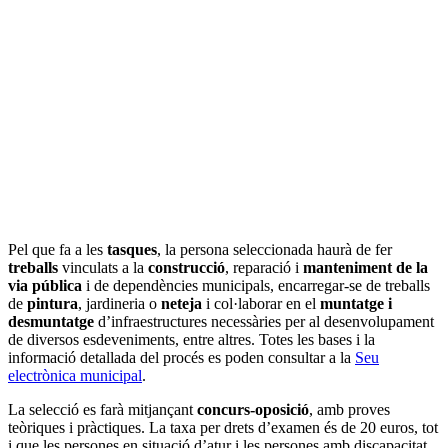
Pel que fa a les
tasques
, la persona seleccionada haurà de fer
treballs
vinculats a la
construcció
, reparació i
manteniment de la
via pública
i de dependències municipals, encarregar-se de treballs
de
pintura
, jardineria o
neteja
i col·laborar en el
muntatge i
desmuntatge
d’infraestructures necessàries per al desenvolupament
de diversos esdeveniments, entre altres. Totes les bases i la
informació detallada del procés es poden consultar a la
Seu
electrònica municipal
.
La selecció es farà mitjançant
concurs-oposició
, amb proves
teòriques i pràctiques. La taxa per drets d’examen és de 20 euros, tot
i que les persones en situació d’atur i les persones amb discapacitat