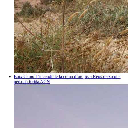
Baix Camp
L'incendi de la cuina d’un pis a Reus deixa una
persona ferida
ACN