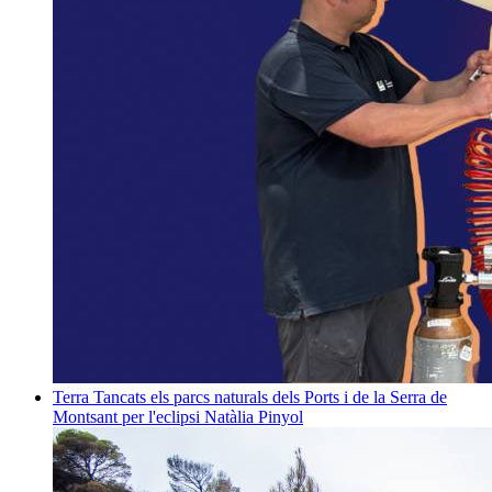
Terra
Tancats els parcs naturals dels Ports i de la Serra de
Montsant per l'eclipsi
Natàlia Pinyol