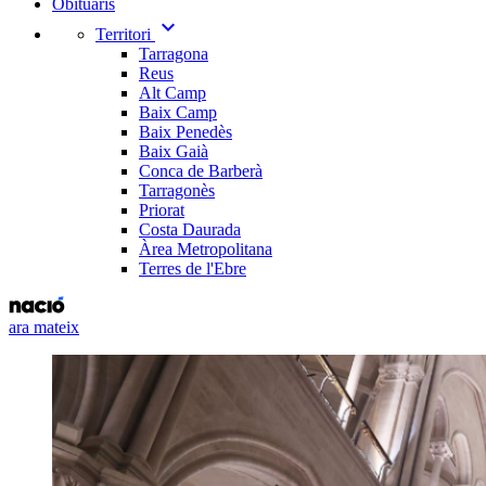
Obituaris
expand_more
Territori
Tarragona
Reus
Alt Camp
Baix Camp
Baix Penedès
Baix Gaià
Conca de Barberà
Tarragonès
Priorat
Costa Daurada
Àrea Metropolitana
Terres de l'Ebre
ara mateix