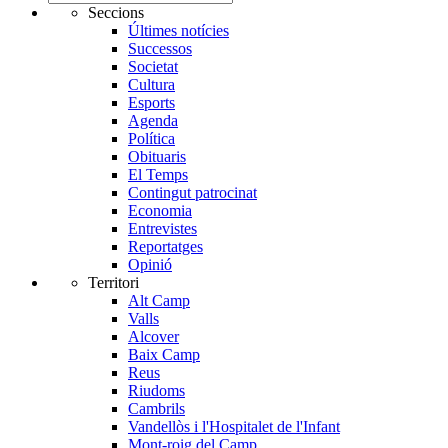
Seccions
Últimes notícies
Successos
Societat
Cultura
Esports
Agenda
Política
Obituaris
El Temps
Contingut patrocinat
Economia
Entrevistes
Reportatges
Opinió
Territori
Alt Camp
Valls
Alcover
Baix Camp
Reus
Riudoms
Cambrils
Vandellòs i l'Hospitalet de l'Infant
Mont-roig del Camp