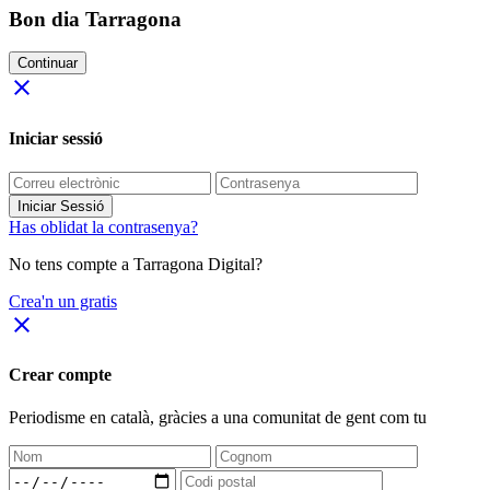
Bon dia Tarragona
Continuar
close
Iniciar sessió
Iniciar Sessió
Has oblidat la contrasenya?
No tens compte a Tarragona Digital?
Crea'n un gratis
close
Crear compte
Periodisme
en català
, gràcies a una comunitat de gent com tu