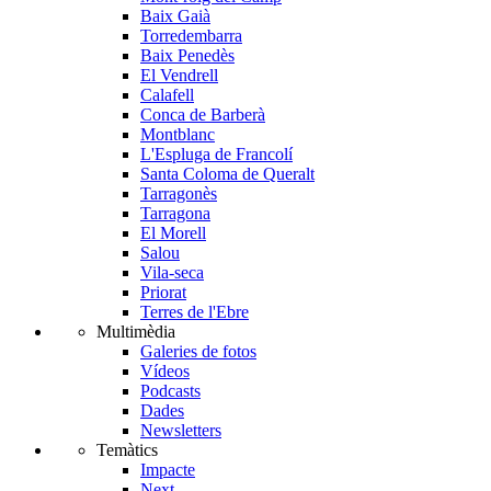
Baix Gaià
Torredembarra
Baix Penedès
El Vendrell
Calafell
Conca de Barberà
Montblanc
L'Espluga de Francolí
Santa Coloma de Queralt
Tarragonès
Tarragona
El Morell
Salou
Vila-seca
Priorat
Terres de l'Ebre
Multimèdia
Galeries de fotos
Vídeos
Podcasts
Dades
Newsletters
Temàtics
Impacte
Next