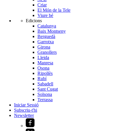
Criar
El Món de la Tele
Viure bé
Edicions
Catalunya
Baix Montseny
Berguedà
Garrotxa
Girona
Granollers
Lleida
Manresa
Osona
Ripollès
Rubí
Sabadell
Sant Cugat
Solsona
Terrassa
Iniciar Sessió
Subscriu-t'hi
Newsletter