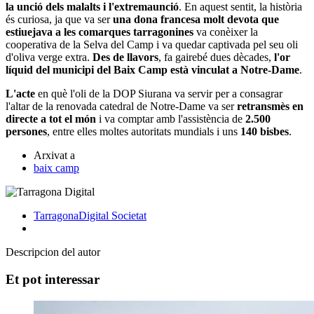
la unció dels malalts i l'extremaunció
. En aquest sentit, la història
és curiosa, ja que va ser
una dona francesa molt devota que
estiuejava a les comarques tarragonines
va conèixer la
cooperativa de la Selva del Camp i va quedar captivada pel seu oli
d'oliva verge extra.
Des de llavors
, fa gairebé dues dècades,
l'or
líquid del municipi del Baix Camp està vinculat a Notre-Dame
.
L'acte
en què l'oli de la DOP Siurana va servir per a consagrar
l'altar de la renovada catedral de Notre-Dame va ser
retransmès en
directe a tot el món
i va comptar amb l'assistència de
2.500
persones
, entre elles moltes autoritats mundials i uns
140 bisbes
.
Arxivat a
baix camp
TarragonaDigital
Societat
Descripcion del autor
Et pot interessar