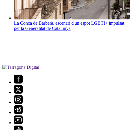
La Conca de Barberà, escenari d'un espot LGBTI+ impulsat
per la Generalitat de Catalunya