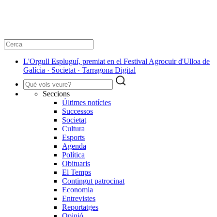
L'Orgull Espluguí, premiat en el Festival Agrocuir d'Ulloa de
Galícia · Societat · Tarragona Digital
Seccions
Últimes notícies
Successos
Societat
Cultura
Esports
Agenda
Política
Obituaris
El Temps
Contingut patrocinat
Economia
Entrevistes
Reportatges
Opinió