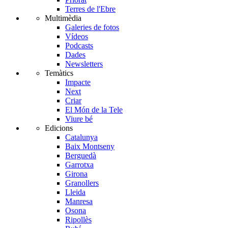
Terres de l'Ebre
Multimèdia
Galeries de fotos
Vídeos
Podcasts
Dades
Newsletters
Temàtics
Impacte
Next
Criar
El Món de la Tele
Viure bé
Edicions
Catalunya
Baix Montseny
Berguedà
Garrotxa
Girona
Granollers
Lleida
Manresa
Osona
Ripollès