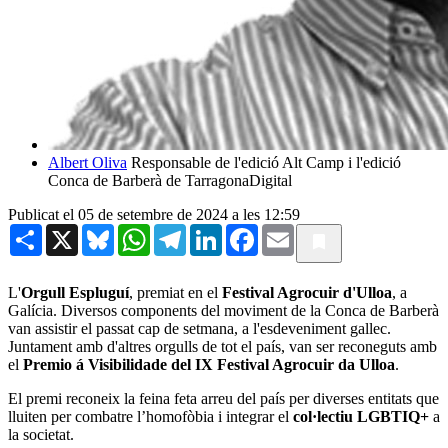
Albert Oliva
Responsable de l'edició Alt Camp i l'edició
Conca de Barberà de TarragonaDigital
Publicat el 05 de setembre de 2024 a les 12:59
Share
X
Bluesky
WhatsApp
Telegram
LinkedIn
Facebook
Email
L'
Orgull Espluguí
, premiat en el
Festival Agrocuir d'Ulloa
, a
Galícia. Diversos components del moviment de la Conca de Barberà
van assistir el passat cap de setmana, a l'esdeveniment gallec.
Juntament amb d'altres orgulls de tot el país, van ser reconeguts amb
el
Premio á Visibilidade del IX Festival Agrocuir da Ulloa
.
El premi reconeix la feina feta arreu del país per diverses entitats que
lluiten per combatre l’homofòbia i integrar el
col·lectiu LGBTIQ+
a
la societat.