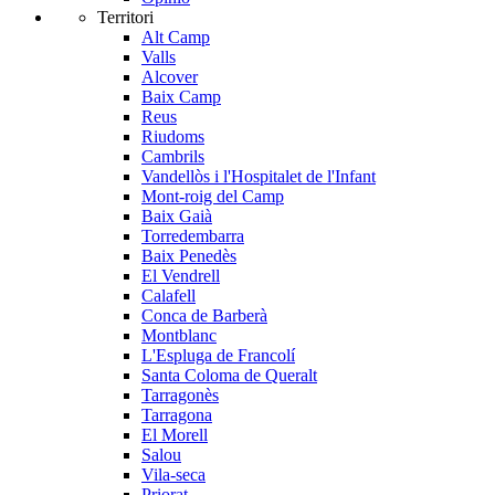
Territori
Alt Camp
Valls
Alcover
Baix Camp
Reus
Riudoms
Cambrils
Vandellòs i l'Hospitalet de l'Infant
Mont-roig del Camp
Baix Gaià
Torredembarra
Baix Penedès
El Vendrell
Calafell
Conca de Barberà
Montblanc
L'Espluga de Francolí
Santa Coloma de Queralt
Tarragonès
Tarragona
El Morell
Salou
Vila-seca
Priorat