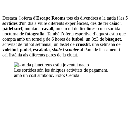
Destaca l'oferta d'
Escape Rooms
tots els divendres a la tarda i les
5
sortides
d'un dia a viure diferents experiències, des de fer
caiac
i
pàdel surf
, muntar a
cavall
, un circuit de
tirolines
o una sortida
nocturna de
fotografia
. També l’oferta esportiva d’aquest estiu que
compta amb un torneig de 6 hores de
futbol
, un 3x3 de
bàsquet
,
activitat de futbol setmanal, un tastet de
crossfit
, una setmana de
voleibol
,
pàdel
,
escalada
,
skate
i
scooter
al Parc de lliscament i
cal·listènia als diferents parcs de la ciutat.
Les sortides són les úniques activitats de pagament,
amb un cost simbòlic. Foto: Cedida