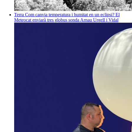
Terra
Com canvia temperatura i humitat en un eclipsi? El
Meteocat enviarà tres globus sonda
Arnau Urgell i Vidal