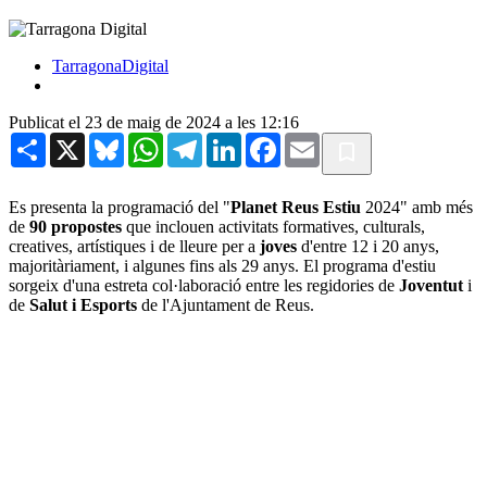
TarragonaDigital
Publicat el 23 de maig de 2024 a les 12:16
Share
X
Bluesky
WhatsApp
Telegram
LinkedIn
Facebook
Email
Es presenta la programació del "
Planet Reus Estiu
2024" amb més
de
90 propostes
que inclouen activitats formatives, culturals,
creatives, artístiques i de lleure per a
joves
d'entre 12 i 20 anys,
majoritàriament, i algunes fins als 29 anys. El programa d'estiu
sorgeix d'una estreta col·laboració entre les regidories de
Joventut
i
de
Salut i Esports
de l'Ajuntament de Reus.