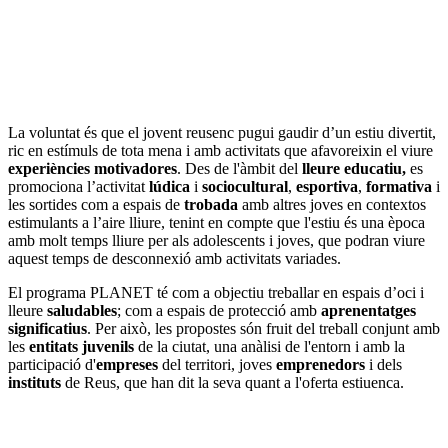
La voluntat és que el jovent reusenc pugui gaudir d’un estiu divertit,
ric en estímuls de tota mena i amb activitats que afavoreixin el viure
experiències motivadores
. Des de l'àmbit del
lleure educatiu,
es
promociona l’activitat
lúdica
i
sociocultural
,
esportiva
,
formativa
i
les sortides com a espais de
trobada
amb altres joves en contextos
estimulants a l’aire lliure, tenint en compte que l'estiu és una època
amb molt temps lliure per als adolescents i joves, que podran viure
aquest temps de desconnexió amb activitats variades.
El programa PLANET té com a objectiu treballar en espais d’oci i
lleure
saludables
; com a espais de protecció amb
aprenentatges
significatius
. Per això, les propostes són fruit del treball conjunt amb
les
entitats juvenils
de la ciutat, una anàlisi de l'entorn i amb la
participació d'
empreses
del territori, joves
emprenedors
i dels
instituts
de Reus, que han dit la seva quant a l'oferta estiuenca.