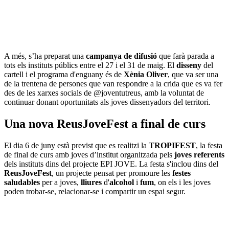
A més, s’ha preparat una
campanya de difusió
que farà parada a
tots els instituts públics entre el 27 i el 31 de maig. El
disseny
del
cartell i el programa d'enguany és de
Xènia Oliver
, que va ser una
de la trentena de persones que van respondre a la crida que es va fer
des de les xarxes socials de @joventutreus, amb la voluntat de
continuar donant oportunitats als joves dissenyadors del territori.
Una nova ReusJoveFest a final de curs
El dia 6 de juny està previst que es realitzi la
TROPIFEST
, la festa
de final de curs amb joves d’institut organitzada pels
joves referents
dels instituts dins del projecte EPI JOVE. La festa s'inclou dins del
ReusJoveFest
, un projecte pensat per promoure les
festes
saludables
per a joves,
lliures
d'
alcohol
i
fum
, on els i les joves
poden trobar-se, relacionar-se i compartir un espai segur.