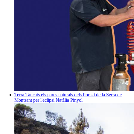
Terra
Tancats els parcs naturals dels Ports i de la Serra de
Montsant per l'eclipsi
Natàlia Pinyol