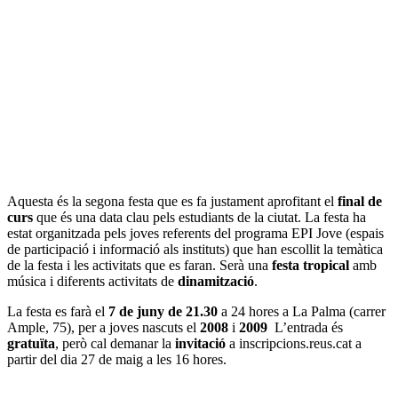
Aquesta és la segona festa que es fa justament aprofitant el
final de
curs
que és una data clau pels estudiants de la ciutat. La festa ha
estat organitzada pels joves referents del programa EPI Jove (espais
de participació i informació als instituts) que han escollit la temàtica
de la festa i les activitats que es faran. Serà una
festa tropical
amb
música i diferents activitats de
dinamització
.
La festa es farà el
7 de juny de 21.30
a 24 hores a La Palma (carrer
Ample, 75), per a joves nascuts el
2008
i
2009
L’entrada és
gratuïta
, però cal demanar la
invitació
a inscripcions.reus.cat a
partir del dia 27 de maig a les 16 hores.