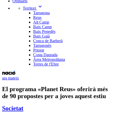
Obituaris
expand_more
Territori
Tarragona
Reus
Alt Camp
Baix Camp
Baix Penedès
Baix Gaià
Conca de Barberà
Tarragonès
Priorat
Costa Daurada
Àrea Metropolitana
Terres de l'Ebre
ara mateix
El programa «Planet Reus» oferirà més
de 90 propostes per a joves aquest estiu
Societat