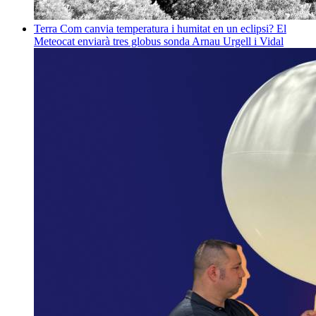
Terra
Com canvia temperatura i humitat en un eclipsi? El
Meteocat enviarà tres globus sonda
Arnau Urgell i Vidal