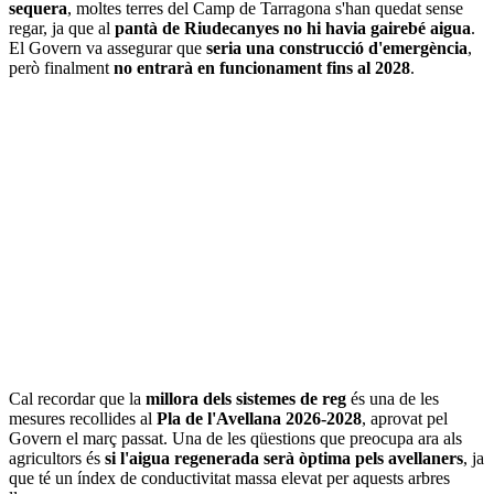
sequera
, moltes terres del Camp de Tarragona s'han quedat sense
regar, ja que al
pantà de Riudecanyes no hi havia gairebé aigua
.
El Govern va assegurar que
seria una construcció d'emergència
,
però finalment
no entrarà en funcionament fins al 2028
.
Cal recordar que la
millora dels sistemes de reg
és una de les
mesures recollides al
Pla de l'Avellana 2026-2028
, aprovat pel
Govern el març passat. Una de les qüestions que preocupa ara als
agricultors és
si l'aigua regenerada serà òptima pels avellaners
, ja
que té un índex de conductivitat massa elevat per aquests arbres