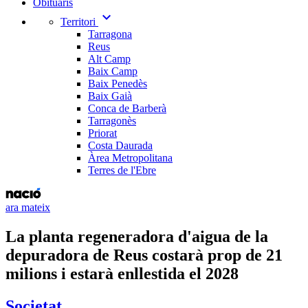
Obituaris
expand_more
Territori
Tarragona
Reus
Alt Camp
Baix Camp
Baix Penedès
Baix Gaià
Conca de Barberà
Tarragonès
Priorat
Costa Daurada
Àrea Metropolitana
Terres de l'Ebre
ara mateix
La planta regeneradora d'aigua de la
depuradora de Reus costarà prop de 21
milions i estarà enllestida el 2028
Societat