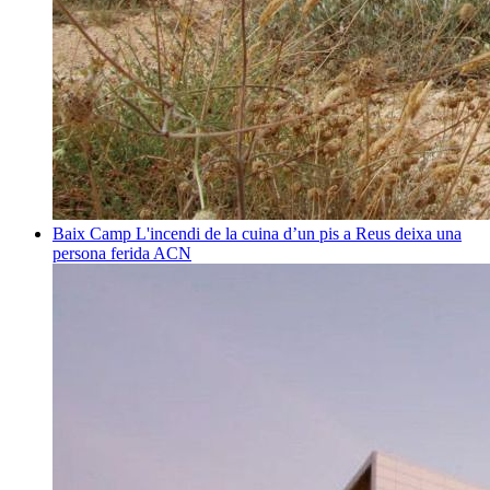
Baix Camp
L'incendi de la cuina d’un pis a Reus deixa una
persona ferida
ACN