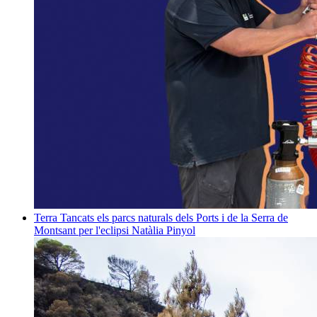
Terra
Tancats els parcs naturals dels Ports i de la Serra de
Montsant per l'eclipsi
Natàlia Pinyol