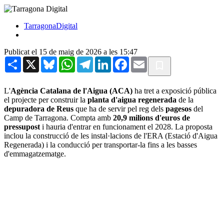
TarragonaDigital
Publicat el 15 de maig de 2026 a les 15:47
Share
X
Bluesky
WhatsApp
Telegram
LinkedIn
Facebook
Email
L'
Agència Catalana de l'Aigua (ACA)
ha tret a exposició pública
el projecte per construir la
planta d'aigua regenerada
de la
depuradora de Reus
que ha de servir pel reg dels
pagesos
del
Camp de Tarragona. Compta amb
20,9 milions d'euros de
pressupost
i hauria d'entrar en funcionament el 2028. La proposta
inclou la construcció de les instal·lacions de l'ERA (Estació d'Aigua
Regenerada) i la conducció per transportar-la fins a les basses
d'emmagatzematge.