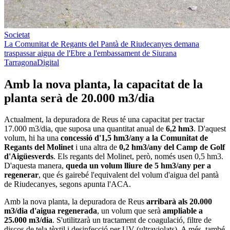
Societat
La Comunitat de Regants del Pantà de Riudecanyes demana
traspassar aigua de l'Ebre a l'embassament de Siurana
TarragonaDigital
Amb la nova planta, la capacitat de la
planta serà de 20.000 m3/dia
Actualment, la depuradora de Reus té una capacitat per tractar
17.000 m3/dia, que suposa una quantitat anual de
6,2 hm3
. D'aquest
volum, hi ha una
concessió d'1,5 hm3/any a la Comunitat de
Regants del Molinet
i una altra de
0,2 hm3/any del Camp de Golf
d'Aigüesverds
. Els regants del Molinet, però, només usen 0,5 hm3.
D'aquesta manera,
queda un volum lliure de 5 hm3/any per a
regenerar
, que és gairebé l'equivalent del volum d'aigua del pantà
de Riudecanyes, segons apunta l'ACA.
Amb la nova planta, la depuradora de Reus
arribarà als 20.000
m3/dia d'aigua regenerada
, un volum que serà
ampliable a
25.000 m3/dia
. S'utilitzarà un tractament de coagulació, filtre de
discos de tela tèxtil i desinfecció per UV (ultraviolats). A més, també