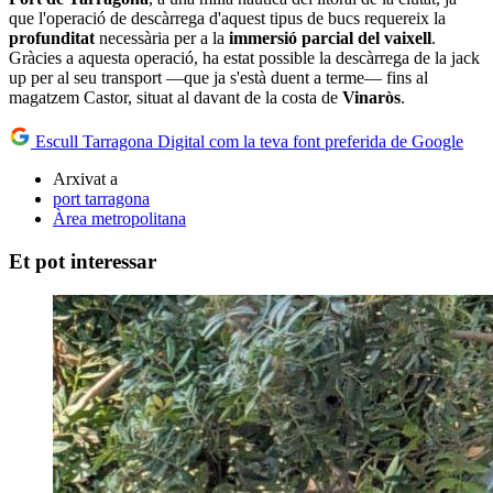
que l'operació de descàrrega d'aquest tipus de bucs requereix la
profunditat
necessària per a la
immersió parcial del vaixell
.
Gràcies a aquesta operació, ha estat possible la descàrrega de la jack
up per al seu transport —que ja s'està duent a terme— fins al
magatzem Castor, situat al davant de la costa de
Vinaròs
.
Escull Tarragona Digital com la teva font preferida de Google
Arxivat a
port tarragona
Àrea metropolitana
Et pot interessar