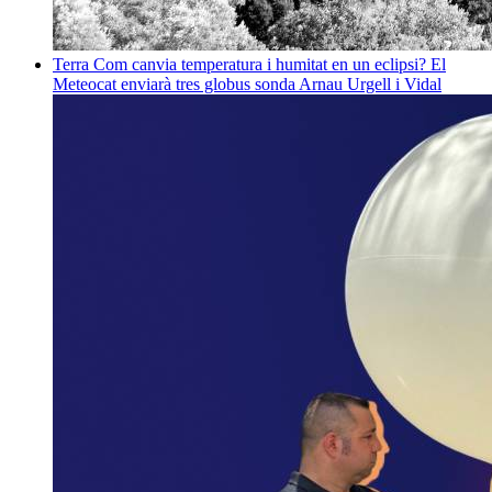
Terra
Com canvia temperatura i humitat en un eclipsi? El
Meteocat enviarà tres globus sonda
Arnau Urgell i Vidal