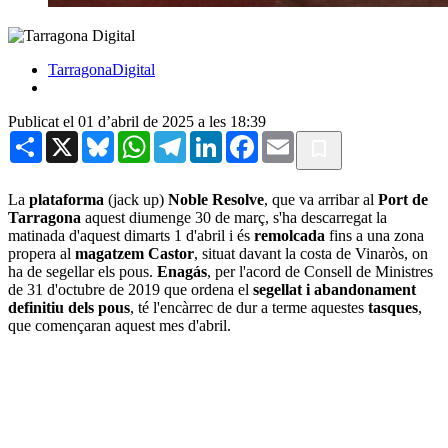
TarragonaDigital
Publicat el 01 d’abril de 2025 a les 18:39
Share
X
Bluesky
WhatsApp
Telegram
LinkedIn
Facebook
Email
La
plataforma
(jack up)
Noble Resolve
, que va arribar al
Port de
Tarragona
aquest diumenge 30 de març, s'ha descarregat la
matinada d'aquest dimarts 1 d'abril i és
remolcada
fins a una zona
propera al
magatzem Castor
, situat davant la costa de Vinaròs, on
ha de segellar els pous.
Enagás
, per l'acord de Consell de Ministres
de 31 d'octubre de 2019 que ordena el
segellat i abandonament
definitiu dels pous
, té l'encàrrec de dur a terme aquestes
tasques
,
que començaran aquest mes d'abril.