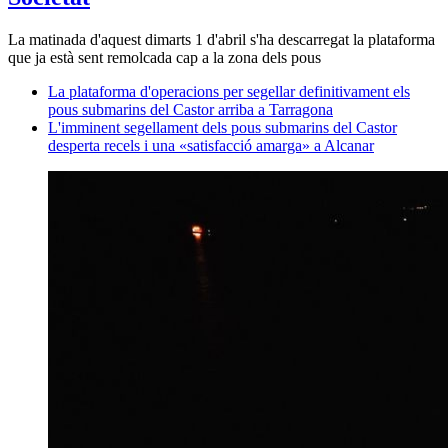
La matinada d'aquest dimarts 1 d'abril s'ha descarregat la plataforma
que ja està sent remolcada cap a la zona dels pous
La plataforma d'operacions per segellar definitivament els
pous submarins del Castor arriba a Tarragona
L'imminent segellament dels pous submarins del Castor
desperta recels i una «satisfacció amarga» a Alcanar