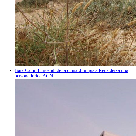
Baix Camp
L'incendi de la cuina d’un pis a Reus deixa una
persona ferida
ACN