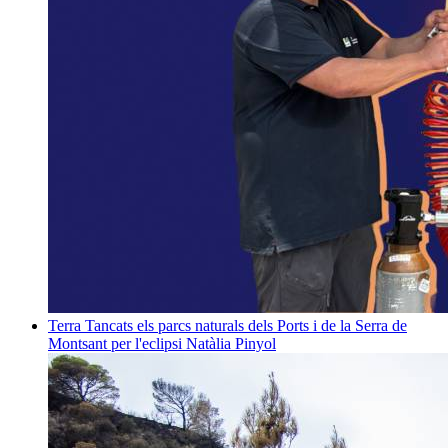
Terra
Tancats els parcs naturals dels Ports i de la Serra de
Montsant per l'eclipsi
Natàlia Pinyol