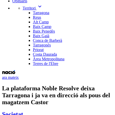
Obituaris
expand_more
Territori
Tarragona
Reus
Alt Camp
Baix Camp
Baix Penedès
Baix Gaià
Conca de Barberà
Tarragonès
Priorat
Costa Daurada
Àrea Metropolitana
Terres de l'Ebre
ara mateix
La plataforma Noble Resolve deixa
Tarragona i ja va en direcció als pous del
magatzem Castor
Societat