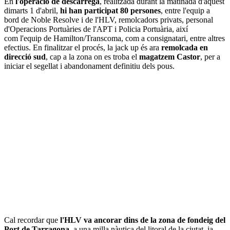
En
l'operació de descàrrega
, realitzada durant la matinada d'aquest
dimarts 1 d'abril,
hi han participat 80 persones
, entre l'equip a
bord de Noble Resolve i de l'HLV, remolcadors privats, personal
d'Operacions Portuàries de l'APT i Policia Portuària, així
com l'equip de Hamilton/Transcoma, com a consignatari, entre altres
efectius. En finalitzar el procés, la jack up és ara
remolcada en
direcció sud
, cap a la zona on es troba el
magatzem Castor
, per a
iniciar el segellat i abandonament definitiu dels pous.
Cal recordar que
l'HLV va ancorar dins de la zona de fondeig del
Port de Tarragona
, a una milla nàutica del litoral de la ciutat, ja