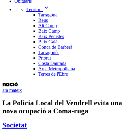
Obituaris
expand_more
Territori
Tarragona
Reus
Alt Camp
Baix Camp
Baix Penedès
Baix Gaià
Conca de Barberà
Tarragonès
Priorat
Costa Daurada
Àrea Metropolitana
Terres de l'Ebre
ara mateix
La Policia Local del Vendrell evita una
nova ocupació a Coma-ruga
Societat