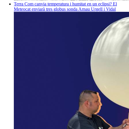
Terra
Com canvia temperatura i humitat en un eclipsi? El
Meteocat enviarà tres globus sonda
Arnau Urgell i Vidal