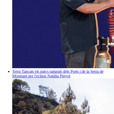
Terra
Tancats els parcs naturals dels Ports i de la Serra de
Montsant per l'eclipsi
Natàlia Pinyol