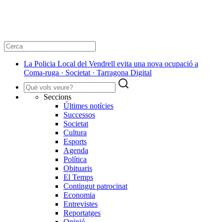
La Policia Local del Vendrell evita una nova ocupació a
Coma-ruga · Societat · Tarragona Digital
Seccions
Últimes notícies
Successos
Societat
Cultura
Esports
Agenda
Política
Obituaris
El Temps
Contingut patrocinat
Economia
Entrevistes
Reportatges
Opinió