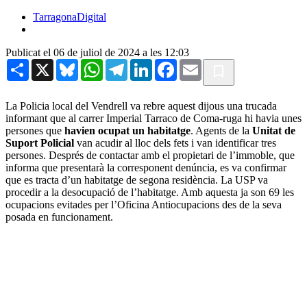
TarragonaDigital
Publicat el 06 de juliol de 2024 a les 12:03
Share
X
Bluesky
WhatsApp
Telegram
LinkedIn
Facebook
Email
La Policia local del Vendrell va rebre aquest dijous una trucada
informant que al carrer Imperial Tarraco de Coma-ruga hi havia unes
persones que
havien ocupat un habitatge
. Agents de la
Unitat de
Suport Policial
van acudir al lloc dels fets i van identificar tres
persones. Després de contactar amb el propietari de l’immoble, que
informa que presentarà la corresponent denúncia, es va confirmar
que es tracta d’un habitatge de segona residència. La USP va
procedir a la desocupació de l’habitatge. Amb aquesta ja son 69 les
ocupacions evitades per l’Oficina Antiocupacions des de la seva
posada en funcionament.