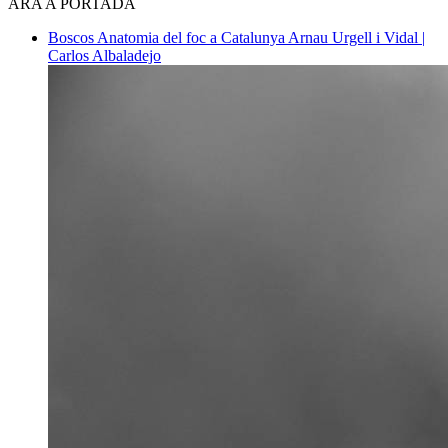
ARA A PORTADA
Boscos
Anatomia del foc a Catalunya
Arnau Urgell i Vidal |
Carlos Albaladejo