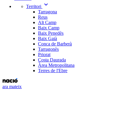
expand_more
Territori
Tarragona
Reus
Alt Camp
Baix Camp
Baix Penedès
Baix Gaià
Conca de Barberà
Tarragonès
Priorat
Costa Daurada
Àrea Metropolitana
Terres de l'Ebre
ara mateix