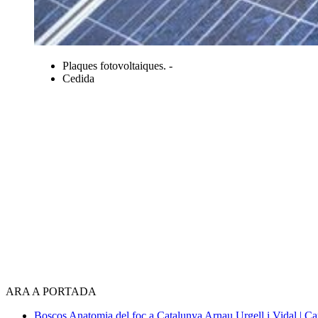
Plaques fotovoltaiques. -
Cedida
ARA A PORTADA
Boscos
Anatomia del foc a Catalunya
Arnau Urgell i Vidal | Ca