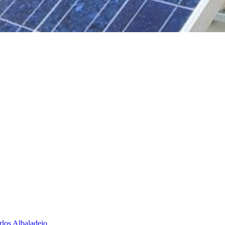
rlos Albaladejo