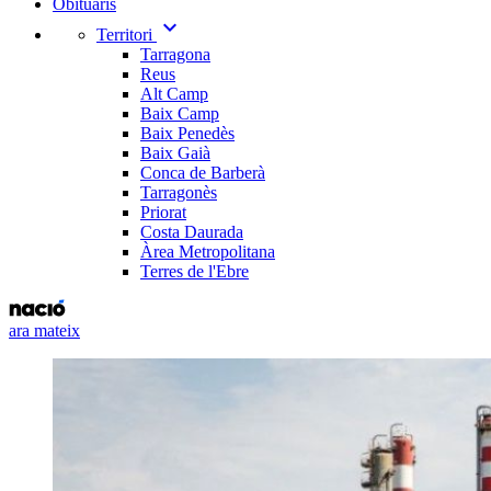
Obituaris
expand_more
Territori
Tarragona
Reus
Alt Camp
Baix Camp
Baix Penedès
Baix Gaià
Conca de Barberà
Tarragonès
Priorat
Costa Daurada
Àrea Metropolitana
Terres de l'Ebre
ara mateix