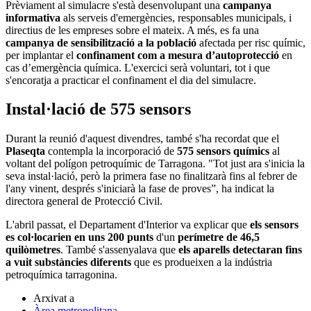
Prèviament al simulacre s'està desenvolupant una
campanya
informativa
als serveis d'emergències, responsables municipals, i
directius de les empreses sobre el mateix. A més, es fa una
campanya de sensibilització a la població
afectada per risc químic,
per implantar el
confinament com a mesura d’autoprotecció
en
cas d’emergència química. L'exercici serà voluntari, tot i que
s'encoratja a practicar el confinament el dia del simulacre.
Instal·lació de 575 sensors
Durant la reunió d'aquest divendres, també s'ha recordat que el
Plaseqta
contempla la incorporació de
575 sensors químics
al
voltant del polígon petroquímic de Tarragona. "Tot just ara s'inicia la
seva instal·lació, però la primera fase no finalitzarà fins al febrer de
l'any vinent, després s'iniciarà la fase de proves”, ha indicat la
directora general de Protecció Civil.
L'abril passat, el Departament d'Interior va explicar que
els sensors
es col·locarien en uns 200 punts
d'un
perímetre de 46,5
quilòmetres
. També s'assenyalava que
els aparells detectaran fins
a vuit substàncies diferents
que es produeixen a la indústria
petroquímica tarragonina.
Arxivat a
Àrea metropolitana