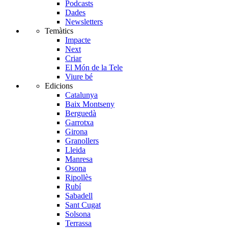
Podcasts
Dades
Newsletters
Temàtics
Impacte
Next
Criar
El Món de la Tele
Viure bé
Edicions
Catalunya
Baix Montseny
Berguedà
Garrotxa
Girona
Granollers
Lleida
Manresa
Osona
Ripollès
Rubí
Sabadell
Sant Cugat
Solsona
Terrassa