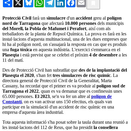
Share
X
Bluesky
WhatsApp
Telegram
LinkedIn
Facebook
Email
Protecció Civil
farà un
simulacre
d'un
accident
greu al
polígon
nord de Tarragona
que afectarà
10.000 persones
dels municipis
del Morell, la Pobla de Mafumet i Perafort
, així com als
treballadors de la planta de Repsol Química. La prova es farà en les
instal·lacions d'aquesta multinacional, una de les dues empreses que
hi ha al polígon nord, on s'assajarà la resposta en cas que es produís
una
fuga tòxica
en aquesta indústria. L'exercici s'emmarca en el
Plaseqta
i està previst que se celebri el pròxim
4 de desembre
a les
11 del matí.
Des de Protecció Civil han subratllat que
des de la implantació del
Plaseqta el 2020
, s'han fet
tres simulacres de risc químic
. La
directora general de Protecció Civil de la Generalitat, Marta
Cassany, ha recordat que el primer es va produir al
polígon sud de
Tarragona el 2022
, quan es va demanar que es confinessin unes
65.000 persones.
El 2023
, se'n va fer un altre al
polígon de
Constantí
, on es van activar uns 150 efectius, els quals van
participar en la simulació d'un accident de risc químic en una
empresa d'aquesta àrea industrial.
Tota aquesta informació s'ha posat sobre la taula durant una reunió a
les instal·lacions del 112 de Reus, que ha presidit
la consellera