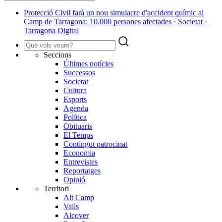
Protecció Civil farà un nou simulacre d'accident químic al
Camp de Tarragona: 10.000 persones afectades · Societat ·
Tarragona Digital
Seccions
Últimes notícies
Successos
Societat
Cultura
Esports
Agenda
Política
Obituaris
El Temps
Contingut patrocinat
Economia
Entrevistes
Reportatges
Opinió
Territori
Alt Camp
Valls
Alcover