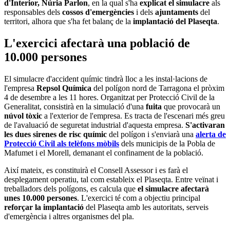
d'Interior, Núria Parlon
, en la qual s'ha
explicat el simulacre
als
responsables dels
cossos d'emergències
i dels
ajuntaments
del
territori, alhora que s'ha fet balanç de la
implantació del Plaseqta
.
L'exercici afectarà una població de
10.000 persones
El simulacre d'accident químic tindrà lloc a les instal·lacions de
l'empresa
Repsol Química
del polígon nord de Tarragona el pròxim
4 de desembre a les 11 hores. Organitzat per Protecció Civil de la
Generalitat, consistirà en la simulació d'una
fuita
que provocarà un
núvol tòxic
a l'exterior de l'empresa. Es tracta de l'escenari més greu
de l'avaluació de seguretat industrial d'aquesta empresa.
S'activaran
les dues sirenes de risc químic
del polígon i s'enviarà una
alerta de
Protecció Civil als telèfons mòbils
dels municipis de la Pobla de
Mafumet i el Morell, demanant el confinament de la població.
Així mateix, es constituirà el Consell Assessor i es farà el
desplegament operatiu, tal com estableix el Plaseqta. Entre veïnat i
treballadors dels polígons, es calcula que
el simulacre afectarà
unes 10.000 persones
. L'exercici té com a objectiu principal
reforçar la implantació
del Plaseqta amb les autoritats, serveis
d'emergència i altres organismes del pla.