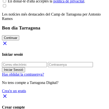
En donar-te d'alta acceptes la
política de privacitat
.
Les notícies més destacades del Camp de Tarragona per Antonio
Ramos
Bon dia Tarragona
Continuar
close
Iniciar sessió
Iniciar Sessió
Has oblidat la contrasenya?
No tens compte a Tarragona Digital?
Crea'n un gratis
close
Crear compte