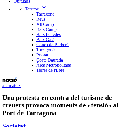
Obituaris
expand_more
Territori
Tarragona
Reus
Alt Camp
Baix Camp
Baix Penedès
Baix Gaià
Conca de Barberà
Tarragonès
Priorat
Costa Daurada
Àrea Metropolitana
Terres de l'Ebre
ara mateix
Una protesta en contra del turisme de
creuers provoca moments de «tensió» al
Port de Tarragona
Societat