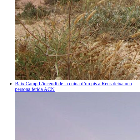
Baix Camp
L'incendi de la cuina d’un pis a Reus deixa una
persona ferida
ACN