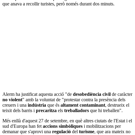
que anava a recollir turistes, però només durant dos minuts.
Alerm ha justificat aquesta acció "de
desobediència civil
de caràcter
no violent
" amb la voluntat de "protestar contra la presència dels
creuers i una
indústria
que és
altament contaminant
, destrueix el
teixit dels barris i
precaritza
els
treballadors
que hi treballen".
Més enllà d'aquest 27 de setembre, en què altres ciutats de l'Estat i el
sud d'Europa han fet
accions simbòliques
i mobilitzacions per
demanar que s'aprovi una
regulació
del
turisme
, que ara mateix no