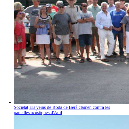
Societat
Els veïns de Roda de Berà clamen contra les
pantalles acústiques d'Adif