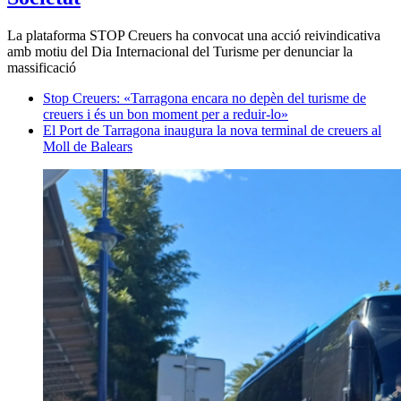
La plataforma STOP Creuers ha convocat una acció reivindicativa
amb motiu del Dia Internacional del Turisme per denunciar la
massificació
Stop Creuers: «Tarragona encara no depèn del turisme de
creuers i és un bon moment per a reduir-lo»
El Port de Tarragona inaugura la nova terminal de creuers al
Moll de Balears