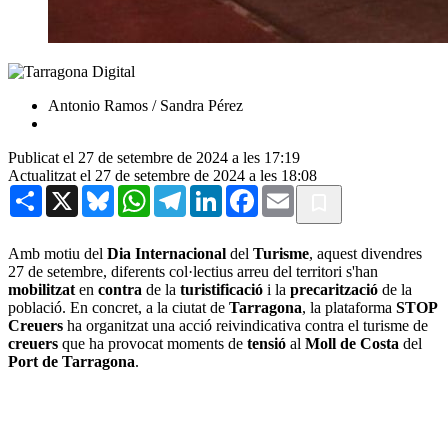
Antonio Ramos / Sandra Pérez
Publicat el 27 de setembre de 2024 a les 17:19
Actualitzat el 27 de setembre de 2024 a les 18:08
Share
X
Bluesky
WhatsApp
Telegram
LinkedIn
Facebook
Email
Amb motiu del
Dia Internacional
del
Turisme
, aquest divendres
27 de setembre, diferents col·lectius arreu del territori s'han
mobilitzat
en
contra
de la
turistificació
i la
precarització
de la
població. En concret, a la ciutat de
Tarragona
, la plataforma
STOP
Creuers
ha organitzat una acció reivindicativa contra el turisme de
creuers
que ha provocat moments de
tensió
al
Moll de Costa
del
Port de Tarragona
.