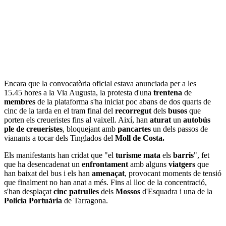
Encara que la convocatòria oficial estava anunciada per a les
15.45 hores a la Via Augusta, la protesta d'una
trentena
de
membres
de la plataforma s'ha iniciat poc abans de dos quarts de
cinc de la tarda en el tram final del
recorregut
dels
busos
que
porten els creueristes fins al vaixell. Així, han
aturat
un
autobús
ple de creueristes
, bloquejant amb
pancartes
un dels passos de
vianants a tocar dels Tinglados del
Moll de Costa.
Els manifestants han cridat que "el
turisme mata
els
barris
", fet
que ha desencadenat un
enfrontament
amb alguns
viatgers
que
han baixat del bus i els han
amenaçat
, provocant moments de tensió
que finalment no han anat a més. Fins al lloc de la concentració,
s'han desplaçat
cinc patrulles
dels
Mossos
d'Esquadra i una de la
Policia Portuària
de Tarragona.