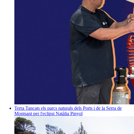
Terra
Tancats els parcs naturals dels Ports i de la Serra de
Montsant per l'eclipsi
Natàlia Pinyol