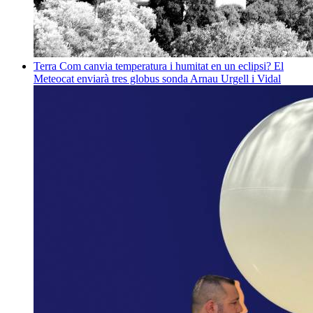
Terra
Com canvia temperatura i humitat en un eclipsi? El
Meteocat enviarà tres globus sonda
Arnau Urgell i Vidal