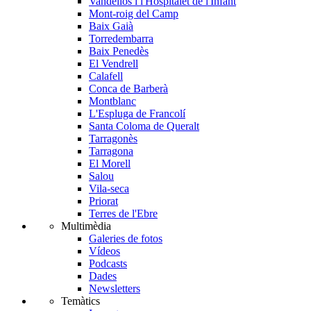
Vandellòs i l'Hospitalet de l'Infant
Mont-roig del Camp
Baix Gaià
Torredembarra
Baix Penedès
El Vendrell
Calafell
Conca de Barberà
Montblanc
L'Espluga de Francolí
Santa Coloma de Queralt
Tarragonès
Tarragona
El Morell
Salou
Vila-seca
Priorat
Terres de l'Ebre
Multimèdia
Galeries de fotos
Vídeos
Podcasts
Dades
Newsletters
Temàtics