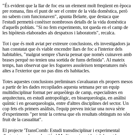
"És evident que la llar de foc era un element molt freqüent en època
pre romana, fins el punt de ser el centre de la vida domèstica, però
no sabem com funcionaven", apunta Belarte, que destaca que
l'estudi permetrà conèixer nombrosos detalls de la vida domèstica
d'aquells poblats. "Si no fem experiments, tot queda en el camp de
les hipòtesis elaborades als despatxos i laboratoris", recalca.
Tot i que és molt aviat per extreure conclusions, els investigadors ja
han constatat que és viable encendre llars de foc a l'interior dels
habitables, "malgrat sempre s'havia pensat que només cuinaven amb
brases perquè no tenien una sortida de fums definida". Al mateix
temps, han observat que les fogueres assoleixen temperatures més
altes a l'exterior que no pas dins els habitacles.
Totes aquestes conclusions preliminars s'avaluaran els propers mesos
a partir de les dades recopilades aquesta setmana per un equip
multidisciplinar format per arqueòlegs de camp, especialistes en
arquitectura, en estudi antropològic, en bioarqueologia, en anàlisi
químic i en geoarqueologia, entre d'altres disciplines del sector. Un
cop fets els primers anàlisis, l'equip preveu iniciar una nova sèrie
d'experiments "per tenir la certesa que els resultats obtinguts no són
fruit de la casualitat".
El projecte 'TransComb: Estudi transdisciplinar i experimental