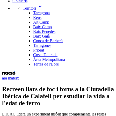
Obituaris
expand_more
Territori
Tarragona
Reus
Alt Camp
Baix Camp
Baix Penedès
Baix Gaià
Conca de Barberà
Tarragonès
Priorat
Costa Daurada
Àrea Metropolitana
Terres de l'Ebre
ara mateix
Recreen llars de foc i forns a la Ciutadella
Ibèrica de Calafell per estudiar la vida a
l'edat de ferro
L'ICAC lidera un experiment insòlit que complementa les restes