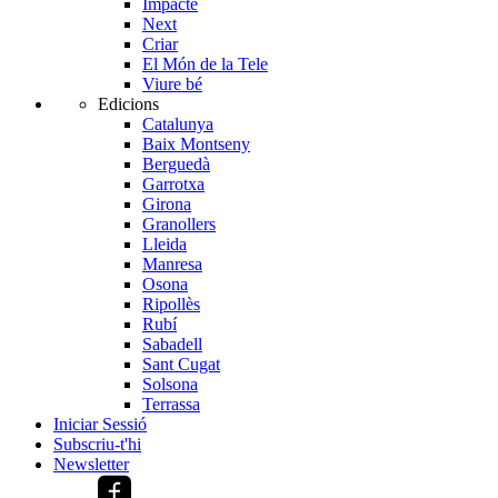
Impacte
Next
Criar
El Món de la Tele
Viure bé
Edicions
Catalunya
Baix Montseny
Berguedà
Garrotxa
Girona
Granollers
Lleida
Manresa
Osona
Ripollès
Rubí
Sabadell
Sant Cugat
Solsona
Terrassa
Iniciar Sessió
Subscriu-t'hi
Newsletter