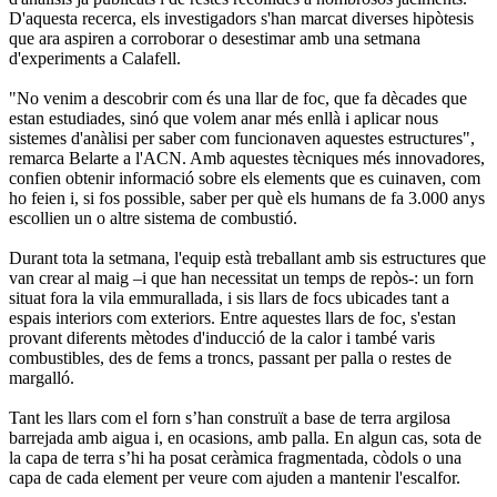
D'aquesta recerca, els investigadors s'han marcat diverses hipòtesis
que ara aspiren a corroborar o desestimar amb una setmana
d'experiments a Calafell.
"No venim a descobrir com és una llar de foc, que fa dècades que
estan estudiades, sinó que volem anar més enllà i aplicar nous
sistemes d'anàlisi per saber com funcionaven aquestes estructures",
remarca Belarte a l'ACN. Amb aquestes tècniques més innovadores,
confien obtenir informació sobre els elements que es cuinaven, com
ho feien i, si fos possible, saber per què els humans de fa 3.000 anys
escollien un o altre sistema de combustió.
Durant tota la setmana, l'equip està treballant amb sis estructures que
van crear al maig –i que han necessitat un temps de repòs-: un forn
situat fora la vila emmurallada, i sis llars de focs ubicades tant a
espais interiors com exteriors. Entre aquestes llars de foc, s'estan
provant diferents mètodes d'inducció de la calor i també varis
combustibles, des de fems a troncs, passant per palla o restes de
margalló.
Tant les llars com el forn s’han construït a base de terra argilosa
barrejada amb aigua i, en ocasions, amb palla. En algun cas, sota de
la capa de terra s’hi ha posat ceràmica fragmentada, còdols o una
capa de cada element per veure com ajuden a mantenir l'escalfor.