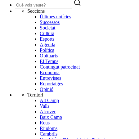
Seccions
Últimes notícies
Successos
Societat
Cultura
Esports
Agenda
Política
Obituaris
El Temps
Contingut patrocinat
Economia
Entrevistes
Reportatges
Opinió
Territori
Alt Camp
Valls
Alcover
Baix Camp
Reus
Riudoms
Cambrils