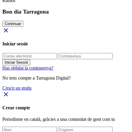
Ramos
Bon dia Tarragona
Continuar
close
Iniciar sessió
Iniciar Sessió
Has oblidat la contrasenya?
No tens compte a Tarragona Digital?
Crea'n un gratis
close
Crear compte
Periodisme
en català
, gràcies a una comunitat de gent com tu