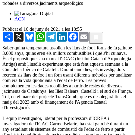
trobades a diversos jaciments arqueològics
ACN
Publicat el 16 de juny de 2021 a les 18:55
Share
X
Bluesky
WhatsApp
Telegram
LinkedIn
Facebook
Email
Saber quina temperatura assolien les llars de foc i forns de fa gairebé
3.000 anys, quins eren els millors combustibles i què s'hi cuinava.
És el propòsit que s'ha marcat l'ICAC (Institut Català d'Arqueologia
Antiga) amb l'insòlit experiment que està fent aquesta setmana a la
Ciutadella Ibèrica de Calafell. Durant cinc dies, els investigadors
recreen sis llars de foc i un forn usant diferents mètodes per analitzar
com era la vida quotidiana a l'edat de ferro. Les proves
complementen les dades recollides a partir de restes de diversos
jaciments de Catalunya, les Illes Balears, Castelló i el sud de França.
Tot, en el marc del projecte TransComb, que es desplegarà fins el
maig del 2023 amb el finançament de l'Agència Estatal
d'Investigació.
L'equip investigador, liderat per la professora d'ICREA i
investigadora de l'ICAC Carme Belarte, ha estat gairebé durant un
any estudiant els sistemes de combustió de l'edat de ferro a partir
d'anàlisis ja publicats i de restes recollides a nombrosos jaciments.