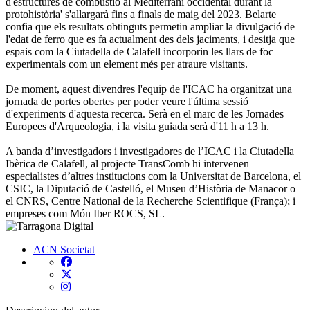
d'estructures de combustió al Mediterrani occidental durant la
protohistòria' s'allargarà fins a finals de maig del 2023. Belarte
confia que els resultats obtinguts permetin ampliar la divulgació de
l'edat de ferro que es fa actualment des dels jaciments, i desitja que
espais com la Ciutadella de Calafell incorporin les llars de foc
experimentals com un element més per atraure visitants.
De moment, aquest divendres l'equip de l'ICAC ha organitzat una
jornada de portes obertes per poder veure l'última sessió
d'experiments d'aquesta recerca. Serà en el marc de les Jornades
Europees d'Arqueologia, i la visita guiada serà d'11 h a 13 h.
A banda d’investigadors i investigadores de l’ICAC i la Ciutadella
Ibèrica de Calafell, al projecte TransComb hi intervenen
especialistes d’altres institucions com la Universitat de Barcelona, el
CSIC, la Diputació de Castelló, el Museu d’Història de Manacor o
el CNRS, Centre National de la Recherche Scientifique (França); i
empreses com Món Iber ROCS, SL.
ACN
Societat